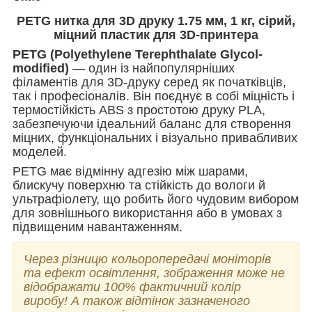
PETG нитка для 3D друку 1.75 мм, 1 кг, сірий,
міцний пластик для 3D-принтера
PETG (Polyethylene Terephthalate Glycol-
modified)
— один із найпопулярніших
філаментів для 3D-друку серед як початківців,
так і професіоналів. Він поєднує в собі міцність і
термостійкість ABS з простотою друку PLA,
забезпечуючи ідеальний баланс для створення
міцних, функціональних і візуально привабливих
моделей.
PETG має відмінну адгезію між шарами,
блискучу поверхню та стійкість до вологи й
ультрафіолету, що робить його чудовим вибором
для зовнішнього використання або в умовах з
підвищеним навантаженням.
Через різницю кольоропередачі моніторів
та ефект освітлення, зображення може не
відображати 100% фактичний колір
виробу! А також відтінок зазначеного