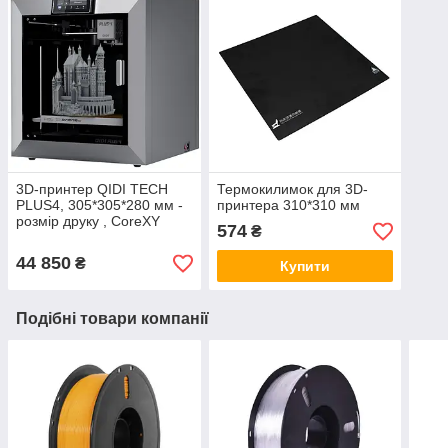
3D-принтер QIDI TECH
Термокилимок для 3D-
PLUS4, 305*305*280 мм -
принтера 310*310 мм
розмір друку , CoreXY
574
₴
44 850
₴
Купити
Подібні товари компанії