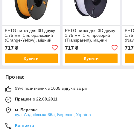
PETG нитка для 3D друку
PETG нитка для 3D друку
PETG
1.75 мм, 1 кг, оранжевий
1.75 мм, 1 кг, прозорий
1.75
(Orange-Yellow), міцний
(Transparent), міцний
(Nav
пластик для 3D-принтера
пластик для 3D-принтера
плас
717
717
717
₴
₴
Купити
Купити
Про нас
99% позитивних з 1035 відгуків за рік
Працює з 22.08.2011
м. Березне
вул. Андріївська 66а, Березне, Україна
Контакти