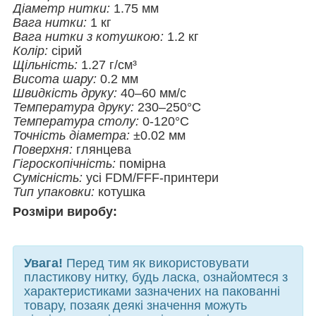
Діаметр нитки:
1.75 мм
Вага нитки:
1 кг
Вага нитки з котушкою:
1.2 кг
Колір:
сірий
Щільність:
1.27 г/см³
Висота шару:
0.2 мм
Швидкість друку:
40–60 мм/с
Температура друку:
230–250°C
Температура столу:
0-120°C
Точність діаметра:
±0.02 мм
Поверхня:
глянцева
Гігроскопічність:
помірна
Сумісність:
усі FDM/FFF-принтери
Тип упаковки:
котушка
Розміри виробу:
Увага!
Перед тим як використовувати
пластикову нитку, будь ласка, ознайомтеся з
характеристиками зазначених на пакованні
товару, позаяк деякі значення можуть