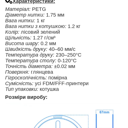
Характеристики:
Матеріал:
PETG
Діаметр нитки:
1.75 мм
Вага нитки:
1 кг
Вага нитки з котушкою:
1.2 кг
Колір:
лісовий зелений
Щільність:
1.27 г/см³
Висота шару:
0.2 мм
Швидкість друку:
40–60 мм/с
Температура друку:
230–250°C
Температура столу:
0-120°C
Точність діаметра:
±0.02 мм
Поверхня:
глянцева
Гігроскопічність:
помірна
Сумісність:
усі FDM/FFF-принтери
Тип упаковки:
котушка
Розміри виробу: