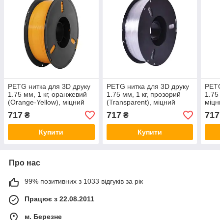
PETG нитка для 3D друку
PETG нитка для 3D друку
PETG
1.75 мм, 1 кг, оранжевий
1.75 мм, 1 кг, прозорий
1.75 
(Orange-Yellow), міцний
(Transparent), міцний
міцн
пластик для 3D-принтера
пластик для 3D-принтера
при
717
717
717
₴
₴
Купити
Купити
Про нас
99% позитивних з 1033 відгуків за рік
Працює з 22.08.2011
м. Березне