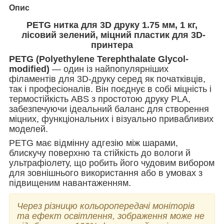
Опис
PETG нитка для 3D друку 1.75 мм, 1 кг,
лісовий зелений, міцний пластик для 3D-
принтера
PETG (Polyethylene Terephthalate Glycol-
modified)
— один із найпопулярніших
філаментів для 3D-друку серед як початківців,
так і професіоналів. Він поєднує в собі міцність і
термостійкість ABS з простотою друку PLA,
забезпечуючи ідеальний баланс для створення
міцних, функціональних і візуально привабливих
моделей.
PETG має відмінну адгезію між шарами,
блискучу поверхню та стійкість до вологи й
ультрафіолету, що робить його чудовим вибором
для зовнішнього використання або в умовах з
підвищеним навантаженням.
Через різницю кольоропередачі моніторів
та ефект освітлення, зображення може не