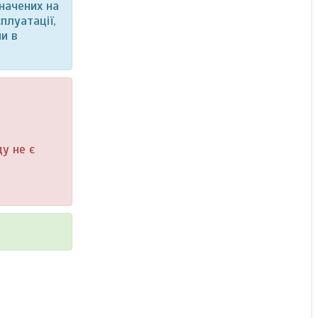
начених на
плуатації,
и в
у не є