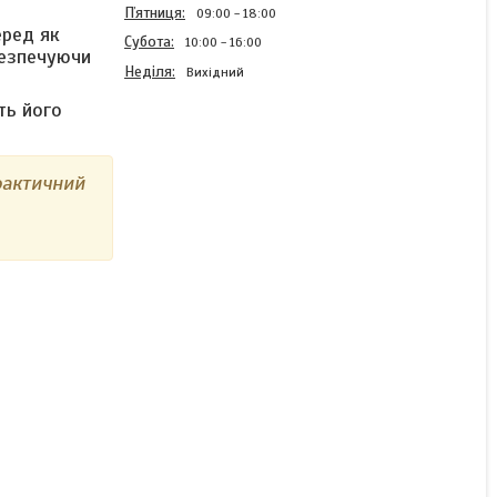
Пʼятниця
09:00
18:00
еред як
Субота
10:00
16:00
абезпечуючи
Неділя
Вихідний
ть його
PETG нитка для 3D друку
фактичний
1.75 мм, 1 кг, жовтий
(Yellow), міцний пластик
для 3D-принтера
Готово до відправки
717 ₴
КУПИТИ