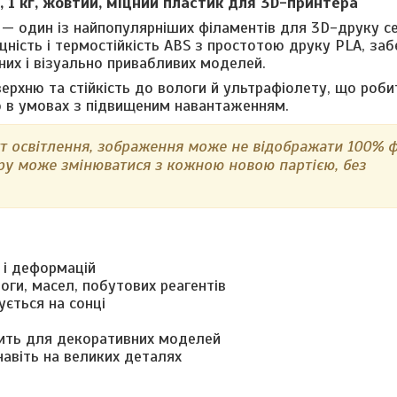
, 1 кг, жовтий, міцний пластик для 3D-принтера
— один із найпопулярніших філаментів для 3D-друку с
 міцність і термостійкість ABS з простотою друку PLA, з
них і візуально привабливих моделей.
ерхню та стійкість до вологи й ультрафіолету, що роби
 в умовах з підвищеним навантаженням.
кт освітлення, зображення може не відображати 100% 
ору може змінюватися з кожною новою партією, без
в і деформацій
логи, масел, побутових реагентів
ується на сонці
дить для декоративних моделей
навіть на великих деталях