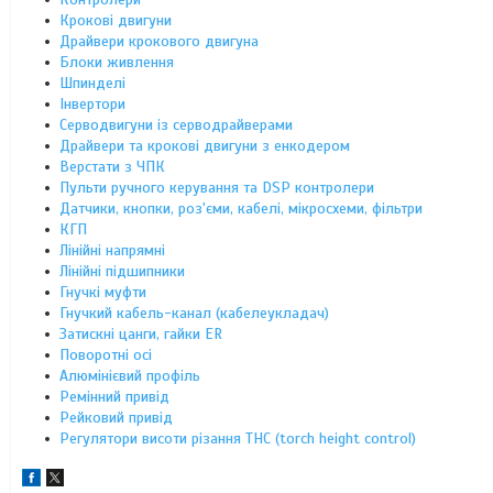
Крокові двигуни
Драйвери крокового двигуна
Блоки живлення
Шпинделі
Інвертори
Серводвигуни із серводрайверами
Драйвери та крокові двигуни з енкодером
Верстати з ЧПК
Пульти ручного керування та DSP контролери
Датчики, кнопки, роз'єми, кабелі, мікросхеми, фільтри
КГП
Лінійні напрямні
Лінійні підшипники
Гнучкі муфти
Гнучкий кабель-канал (кабелеукладач)
Затискні цанги, гайки ER
Поворотні осі
Алюмінієвий профіль
Ремінний привід
Рейковий привід
Регулятори висоти різання THC (torch height control)