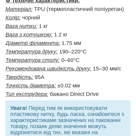
⚙️ Технічні характеристики:
Матеріал:
TPU (термопластичний поліуретан)
Колір:
чорний
Вага нитки:
1 кг
Вага з котушкою:
1.2 кг
Діаметр філамента:
1.75 мм
Температура друку:
190–220°C
Температура столу:
0–60°C
Рекомендована швидкість друку:
15–30 мм/с
Твердість:
95A
Точність діаметра:
±0.02 мм
Тип екструдера:
бажано Direct Drive
Увага!
Перед тим як використовувати
пластикову нитку, будь ласка, ознайомтеся з
характеристиками зазначених на пакованні
товару, позаяк деякі значення можуть
відрізнятися від тих, які вказані на