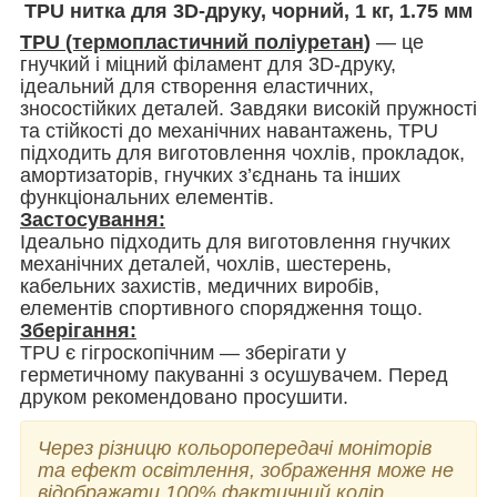
TPU нитка для 3D-друку,
чорний
, 1 кг, 1.75 мм
TPU (термопластичний поліуретан
)
— це
гнучкий і міцний філамент для 3D-друку,
ідеальний для створення еластичних,
зносостійких деталей. Завдяки високій пружності
та стійкості до механічних навантажень, TPU
підходить для виготовлення чохлів, прокладок,
амортизаторів, гнучких з’єднань та інших
функціональних елементів.
Застосування:
Ідеально підходить для виготовлення гнучких
механічних деталей, чохлів, шестерень,
кабельних захистів, медичних виробів,
елементів спортивного спорядження тощо.
Зберігання:
TPU є гігроскопічним — зберігати у
герметичному пакуванні з осушувачем. Перед
друком рекомендовано просушити.
Через різницю кольоропередачі моніторів
та ефект освітлення, зображення може не
відображати 100% фактичний колір