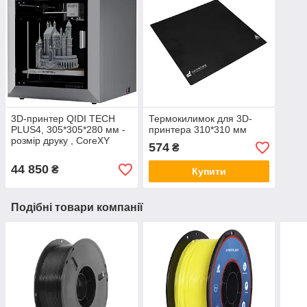
3D-принтер QIDI TECH
Термокилимок для 3D-
PLUS4, 305*305*280 мм -
принтера 310*310 мм
розмір друку , CoreXY
574
₴
44 850
₴
Купити
Подібні товари компанії