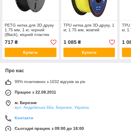
PETG нитка для 3D друку
TPU нитка для 3D-друку, 1
TPU 
1.75 мм, 1 кг, чорний
кг, 1.75 мм, жовтий
кг, 
(Black), міцний пластик
для 3D-принтера
717
1 085
1 0
₴
₴
Купити
Купити
Про нас
99% позитивних з 1032 відгуків за рік
Працює з 22.08.2011
м. Березне
вул. Андріївська 66а, Березне, Україна
Контакти
Сьогодні працює з 09:00 до 18:00