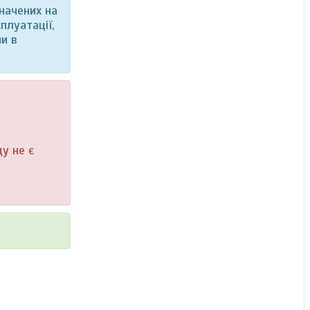
начених на
плуатації,
и в
у не є