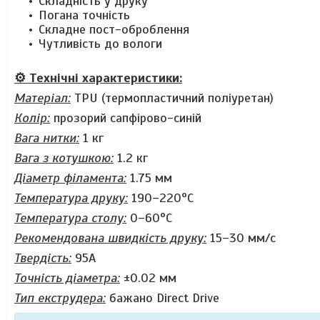
Складність у друку
Погана точність
Складне пост-оброблення
Чутливість до вологи
⚙️ Технічні характеристики:
Матеріал:
TPU (термопластичний поліуретан)
Колір:
прозорий сапфірово-синій
Вага нитки:
1 кг
Вага з котушкою:
1.2 кг
Діаметр філамента:
1.75 мм
Температура друку:
190–220°C
Температура столу:
0–60°C
Рекомендована швидкість друку:
15–30 мм/с
Твердість:
95A
Точність діаметра:
±0.02 мм
Тип екструдера:
бажано Direct Drive