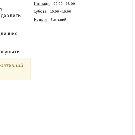
Пʼятниця
09:00
18:00
я
Субота
10:00
16:00
підходить
Неділя
Вихідний
едичних
TPU нитка для 3D-друку,
осушити.
прозорий сапфірово-синій,
1 кг, 1.75 мм
фактичний
Готово до відправки
1 085 ₴
КУПИТИ