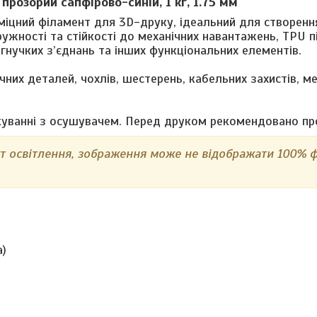
,
прозорий сапфірово-синій
, 1 кг, 1.75 мм
 міцний філамент для 3D-друку, ідеальний для створенн
ружності та стійкості до механічних навантажень, TPU 
гнучких з’єднань та інших функціональних елементів.
чних деталей, чохлів, шестерень, кабельних захистів, м
акуванні з осушувачем. Перед друком рекомендовано пр
кт освітлення, зображення може не відображати 100% 
а)