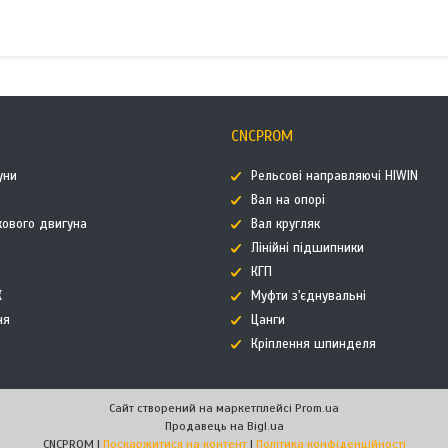
CNCPROM
уни
Рельсові направляючі HIWIN
Вал на опорі
кового двигуна
Вал кругляк
Лінійні підшипники
КГП
К
Муфти з'єднувальні
ня
Цанги
Кріплення шпинделя
Сайт створений на маркетплейсі
Prom.ua
Продавець на Bigl.ua
CNCPROM |
Поскаржитися на контент
|
Політика конфіденційності