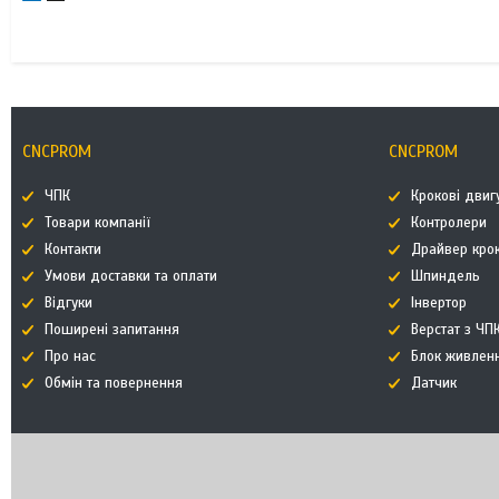
CNCPROM
CNCPROM
ЧПК
Крокові двиг
Товари компанії
Контролери
Контакти
Драйвер кро
Умови доставки та оплати
Шпиндель
Відгуки
Інвертор
Поширені запитання
Верстат з ЧП
Про нас
Блок живлен
Обмін та повернення
Датчик