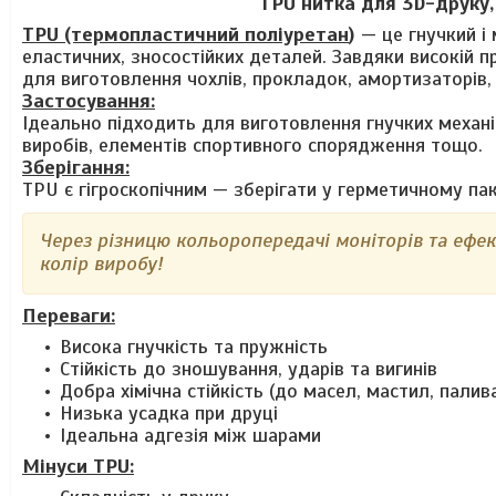
TPU нитка для 3D-друку
TPU (термопластичний поліуретан
)
— це гнучкий і
еластичних, зносостійких деталей. Завдяки високій п
для виготовлення чохлів, прокладок, амортизаторів, 
Застосування:
Ідеально підходить для виготовлення гнучких механі
виробів, елементів спортивного спорядження тощо.
Зберігання:
TPU є гігроскопічним — зберігати у герметичному п
Через різницю кольоропередачі моніторів та ефе
колір виробу!
Переваги:
Висока гнучкість та пружність
Стійкість до зношування, ударів та вигинів
Добра хімічна стійкість (до масел, мастил, палив
Низька усадка при друці
Ідеальна адгезія між шарами
Мінуси TPU: