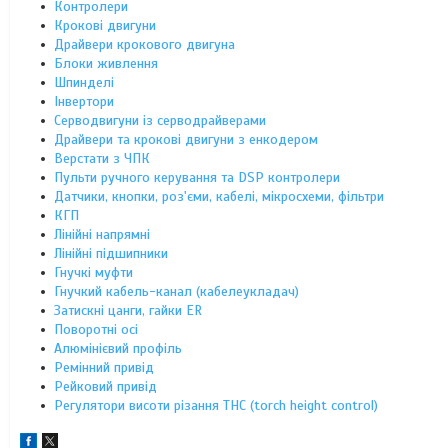
Контролери
Крокові двигуни
Драйвери крокового двигуна
Блоки живлення
Шпинделі
Інвертори
Серводвигуни із серводрайверами
Драйвери та крокові двигуни з енкодером
Верстати з ЧПК
Пульти ручного керування та DSP контролери
Датчики, кнопки, роз'єми, кабелі, мікросхеми, фільтри
КГП
Лінійні напрямні
Лінійні підшипники
Гнучкі муфти
Гнучкий кабель-канал (кабелеукладач)
Затискні цанги, гайки ER
Поворотні осі
Алюмінієвий профіль
Ремінний привід
Рейковий привід
Регулятори висоти різання THC (torch height control)