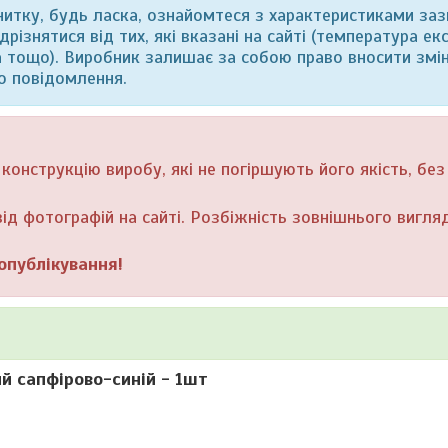
итку, будь ласка, ознайомтеся з характеристиками заз
різнятися від тих, які вказані на сайті (температура екс
а тощо). Виробник залишає за собою право вносити змін
о повідомлення.
онструкцію виробу, які не погіршують його якість, без
ід фотографій на сайті. Розбіжність зовнішнього вигляд
опублікування!
ий сапфірово-синій - 1шт