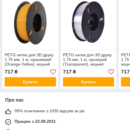
PETG нитка для 3D друку
PETG нитка для 3D друку
PETG
1.75 мм, 1 кг, оранжевий
1.75 мм, 1 кг, прозорий
1.75 
(Orange-Yellow), міцний
(Transparent), міцний
міцн
пластик для 3D-принтера
пластик для 3D-принтера
при
717
717
717
₴
₴
Купити
Купити
Про нас
99% позитивних з 1030 відгуків за рік
Працює з 22.08.2011