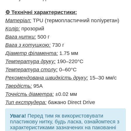
⚙️ Технічні характеристики:
Матеріал:
TPU (термопластичний поліуретан)
Колір:
прозорий
Вага нитки:
500 г
Вага з котушкою:
730 г
Діаметр філамента:
1.75 мм
Температура друку:
190–220°C
Температура столу:
0–60°C
Рекомендована швидкість друку:
15–30 мм/с
Твердість:
95A
Точність діаметра:
±0.02 мм
Тип екструдера:
бажано Direct Drive
Увага!
Перед тим як використовувати
пластикову нитку, будь ласка, ознайомтеся з
характеристиками зазначених на пакованні