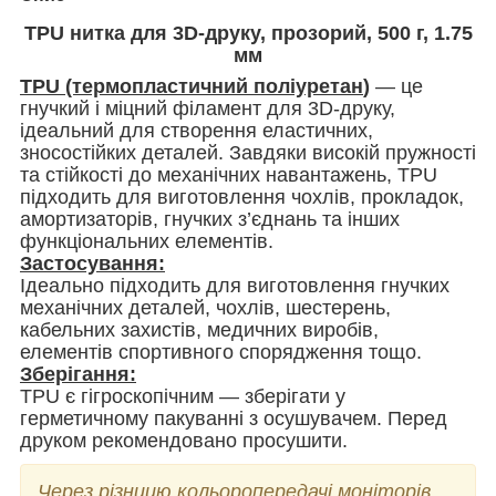
TPU нитка для 3D-друку, прозорий, 500 г, 1.75
мм
TPU (термопластичний поліуретан
)
— це
гнучкий і міцний філамент для 3D-друку,
ідеальний для створення еластичних,
зносостійких деталей. Завдяки високій пружності
та стійкості до механічних навантажень, TPU
підходить для виготовлення чохлів, прокладок,
амортизаторів, гнучких з’єднань та інших
функціональних елементів.
Застосування:
Ідеально підходить для виготовлення гнучких
механічних деталей, чохлів, шестерень,
кабельних захистів, медичних виробів,
елементів спортивного спорядження тощо.
Зберігання:
TPU є гігроскопічним — зберігати у
герметичному пакуванні з осушувачем. Перед
друком рекомендовано просушити.
Через різницю кольоропередачі моніторів