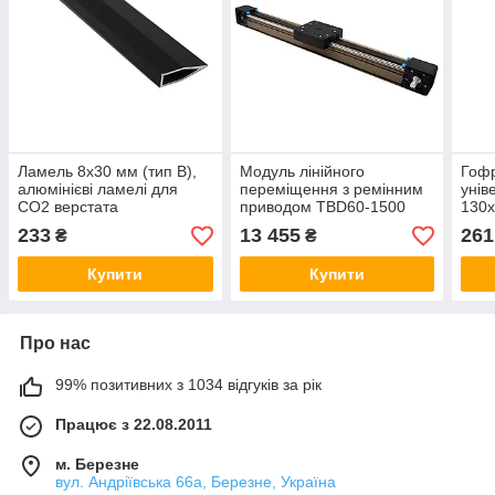
Ламель 8х30 мм (тип В),
Модуль лінійного
Гофр
алюмінієві ламелі для
переміщення з ремінним
унів
CO2 верстата
приводом TBD60-1500
130х
гофр
233
13 455
261
₴
₴
Купити
Купити
Про нас
99% позитивних з 1034 відгуків за рік
Працює з 22.08.2011
м. Березне
вул. Андріївська 66а, Березне, Україна