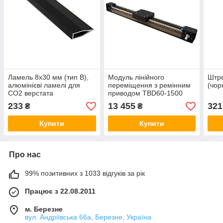
Ламель 8х30 мм (тип В),
Модуль лінійного
Штре
алюмінієві ламелі для
переміщення з ремінним
(чор
CO2 верстата
приводом TBD60-1500
233
13 455
321
₴
₴
Купити
Купити
Про нас
99% позитивних з 1033 відгуків за рік
Працює з 22.08.2011
м. Березне
вул. Андріївська 66а, Березне, Україна