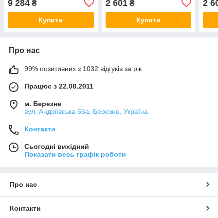
9 284
2 601
2 6
₴
₴
Bluetooth+вентилятор
довгий вал, зі шківом +
плас
роз'єм
Купити
Купити
Про нас
99% позитивних з 1032 відгуків за рік
Працює з 22.08.2011
м. Березне
вул. Андріївська 66а, Березне, Україна
Контакти
Сьогодні вихідний
Показати весь графік роботи
Про нас
Контакти