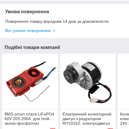
Умови повернення
Повернення товару впродовж 14 днів за домовленістю
Всі умови повернення
Подібні товари компанії
BMS smart плата LiFePO4
Електричний колекторний
Коле
60V 20S 200A для літій-
двигун з редуктором
елек
залізо-фосфатних
MY1016Z, електродвигун
24V 
акумуляторів симетрия з
24V 250W з ніжками,
без 