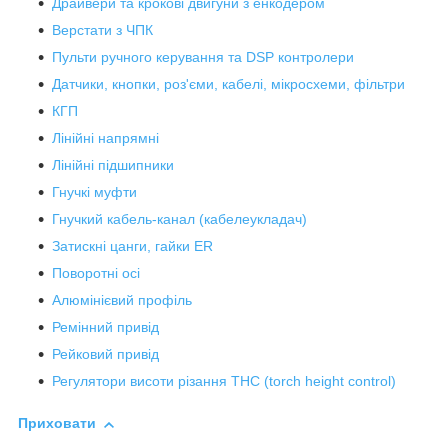
Драйвери та крокові двигуни з енкодером
Верстати з ЧПК
Пульти ручного керування та DSP контролери
Датчики, кнопки, роз'єми, кабелі, мікросхеми, фільтри
КГП
Лінійні напрямні
Лінійні підшипники
Гнучкі муфти
Гнучкий кабель-канал (кабелеукладач)
Затискні цанги, гайки ER
Поворотні осі
Алюмінієвий профіль
Ремінний привід
Рейковий привід
Регулятори висоти різання THC (torch height control)
Приховати