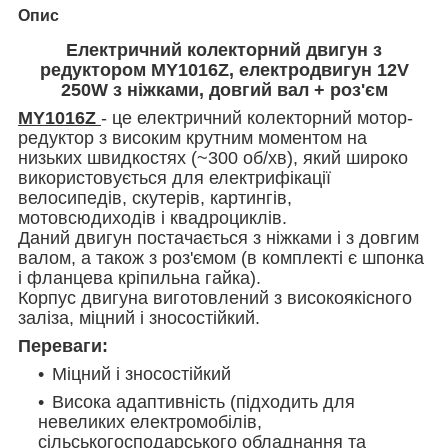
Опис
Електричний колекторний двигун з
редуктором MY1016Z, електродвигун 12V
250W з ніжками, довгий вал + роз'єм
MY1016Z
- це електричний колекторний мотор-
редуктор з високим крутним моментом на
низьких швидкостях
(
~
300
об/хв), який широко
використовується для електрифікації
велосипедів, скутерів, картингів,
мотовсюдиходів і квадроциклів.
Даний двигун постачається з ніжками і з довгим
валом, а також з роз'ємом (в комплекті є шпонка
і фланцева кріпильна гайка).
Корпус двигуна виготовлений з високоякісного
заліза, міцний і зносостійкий.
Переваги:
Міцний і зносостійкий
Висока адаптивність (підходить для
невеликих електромобілів,
сільськогосподарського обладнання та