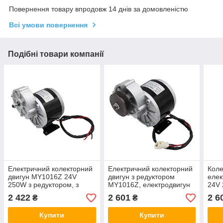
Повернення товару впродовж 14 днів за домовленістю
Всі умови повернення
Подібні товари компанії
Електричний колекторний
Електричний колекторний
Коле
двигун MY1016Z 24V
двигун з редуктором
елек
250W з редуктором, з
MY1016Z, електродвигун
24V 
ніжками, короткий вал
24V 250W з ніжками,
без 
2 422
2 601
2 6
₴
₴
довгий вал, зі шківом +
плас
роз'єм
Купити
Купити