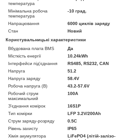
температура
Мінімальна робоча
-10 град.
температура
Напрацювання
6000 циклів заряду
Стан
Новий
Користувальницькі характеристики
Вбудована плата BMS
Да
Місткість енергії
10.24kWh
Інтерфейси під'єднання
RS485, RS232, CAN
Напруга
51.2
Напруга заряду
58.4V
Робоча напруга (В)
43.2-57.6V
Робочий струм
100A
максимальний
З'єднання комірок
16S1P
Тип комірки
LFP 3.2V/200Ah
Струм заряду-розряду
0.5C
Рівень захисту
IP65
Хімія акумулятора
LiFePO4 (літій-залізо-