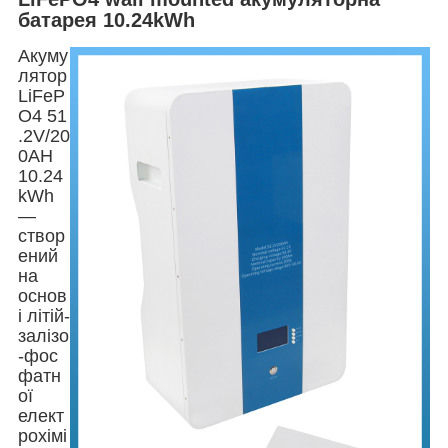
батарея
10.24kWh
Акуму
лятор
LiFeP
O4 51
.2V/20
0AH
10.24
kWh
—
створ
ений
на
основ
і літій-
залізо
-фос
фатн
ої
елект
рохімі