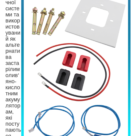
чної
систе
ми та
викор
истов
увани
й як
альте
рнати
ва
заста
рілим
олив'
яно-
кисло
тним
акуму
лятор
ам,
які
посту
пають