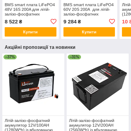
BMS smart плата LiFePO4
BMS smart плата LiFePO4
Літі
48V 16S 200A для літій-
60V 20S 200A для літій-
акум
залізо-фосфатних
залізо-фосфатних
(128
акумуляторів симетрия з
акумуляторів симетрия з
BMS
8 522
9 284
10 
₴
₴
Bluetooth+вентилятор
Bluetooth+вентилятор
Купити
Купити
Акційні пропозиції та новинки
–37%
–31%
Літій-залізо-фосфатний
Літій-залізо-фосфатний
акумулятор 12V/100AH
акумулятор 12V/200AH
(1280W*h) із вбудованою
(2560W*h) із вбудованою