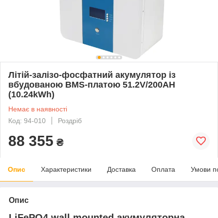
Літій-залізо-фосфатний акумулятор із
вбудованою BMS-платою 51.2V/200AH
(10.24kWh)
Немає в наявності
Код: 94-010
Роздріб
88 355
₴
Опис
Характеристики
Доставка
Оплата
Умови п
Опис
LiFePO4 wall mounted акумуляторна