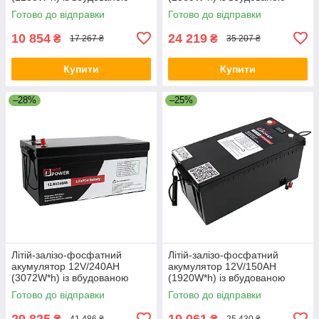
BMS-платою
BMS-платою
Готово до відправки
Готово до відправки
10 854
24 219
₴
₴
17 267 ₴
35 207 ₴
Купити
Купити
–28%
–25%
Літій-залізо-фосфатний
Літій-залізо-фосфатний
акумулятор 12V/240AH
акумулятор 12V/150AH
(3072W*h) із вбудованою
(1920W*h) із вбудованою
BMS-платою
BMS-платою
Готово до відправки
Готово до відправки
29 825
19 061