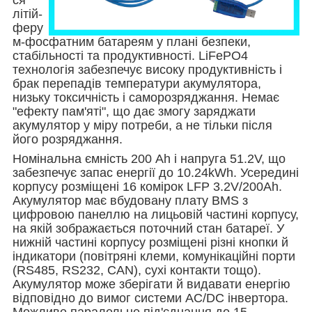
ся
літій-
феру
м-фосфатним батареям у плані безпеки,
стабільності та продуктивності. LiFePO4
технологія забезпечує високу продуктивність і
брак перепадів температури акумулятора,
низьку токсичність і саморозряджання. Немає
"ефекту пам'яті", що дає змогу заряджати
акумулятор у міру потреби, а не тільки після
його розряджання.
Номінальна ємність 200 Ah і напруга 51.2V, що
забезпечує запас енергії до
10.24kWh
. Усередині
корпусу розміщені 16 комірок LFP 3.2V/200Ah.
Акумулятор має вбудовану плату BMS з
цифровою панеллю на лицьовій частині корпусу,
на якій зображається поточний стан батареї. У
нижній частині корпусу розміщені різні кнопки й
індикатори (повітряні клеми, комунікаційні порти
(RS485, RS232, CAN), сухі контакти тощо).
Акумулятор може зберігати й видавати енергію
відповідно до вимог системи AC/DC інвертора.