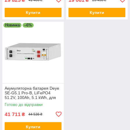
₴
₴
41 486 ₴
25 430 ₴
Купити
Купити
Новинка
–6%
Акумуляторна батарея Deye
SE-G5.1 Pro-B, LiFePO4
51.2V, 100Ah, 5.1 kWh, для
інверторних систем
Готово до відправки
41 711
₴
44 536 ₴
Купити