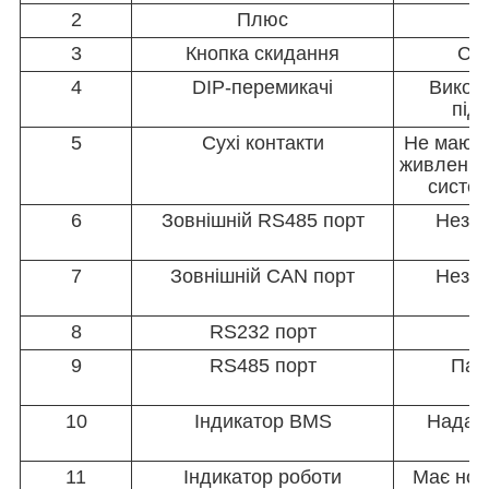
2
Плюс
3
Кнопка скидання
Ски
4
DIP-перемикачі
Викори
під
5
Сухі контакти
Не мають
живлення
систем
6
Зовнішній RS485 порт
Незал
7
Зовнішній CAN порт
Незал
8
RS232 порт
9
RS485 порт
Пар
10
Індикатор BMS
Надає 
(
11
Індикатор роботи
Має нор