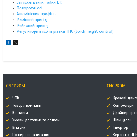
Затискні цанги, гайки ER
Поворотні осі
Алюмінієвий профіль
Ремінний привід
Рейковий привід
Регулятори висоти різака THC (torch height control)
CNCPROM
CNCPROM
ЧПК
Крокові двиг
Товари компанії
Контролери
Контакти
Драйвер кро
Умови доставки та оплати
Шпиндель
Відгуки
Інвертор
Поширені запитання
Верстат з ЧП