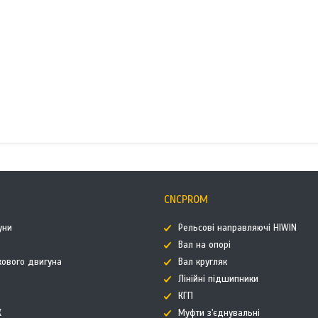
CNCPROM
уни
Рельсові направляючі HIWIN
Вал на опорі
кового двигуна
Вал кругляк
Лінійні підшипники
КГП
К
Муфти з'єднувальні