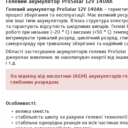
Гелевий акумулятор
ProSolar
12V 140Ah
Гелевий акумулятор ProSolar 12V 140Ah
–
гермети
процесі зберігання та експлуатації. Має великий рес
ніж інші типи акумуляторів. В'язка структура елект
та гарантують відсутність шкідливих випарів. Гелеві
роботі при низьких (-20 ° С) і високих (+50 ° С) те
витримувати тривалий розряд, циклічний розряд, гл
саморозряду при тривалому зберіганні та надійний с
Області застосування акумуляторів гелевих ProSolar д
джерелах живлення, як накопичувач енергії від інших
і т.д.
На відміну від кислотних (AGM) акумуляторів ге
глибоким розрядом.
Особливості:
велика ємність
стабільність циклу за рахунок гелевої технології
стабільна однорідна реакція на всіх частинах пл