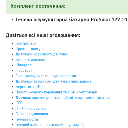
Комплект постачання:
Гелева акумуляторна батарея ProSolar 12V 140
Дивіться всі наші оголошення
:
Контролери
Крокові двигуни
Драйвери крокового двигуна
Блоки живлення
Шпинделі
Інвертори
Серводвигуни із серводрайверами
Драйвери та крокові двигуни з енкодером
Верстати з ЧПК
Пульти ручного керування та DSP контролери
Датчики, кнопки, роз'єми, кабелі, мікросхеми, фільтри
КГП
Лінійні направляючі
Лінійні підшипники
Гнучкі муфти
Гнучкий кабель канал (кабелеукладач)