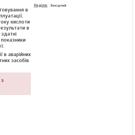
Неділя
Вихідний
говування в
плуатації,
току кислоти
результати в
 здатні
Гелева (GEL)
акумуляторна батарея
 показники
ProSolar 12V 140Ah
ї.
(1680W*h)
ї в аварійних
тних засобів
Немає в наявності
20 631 ₴
 з