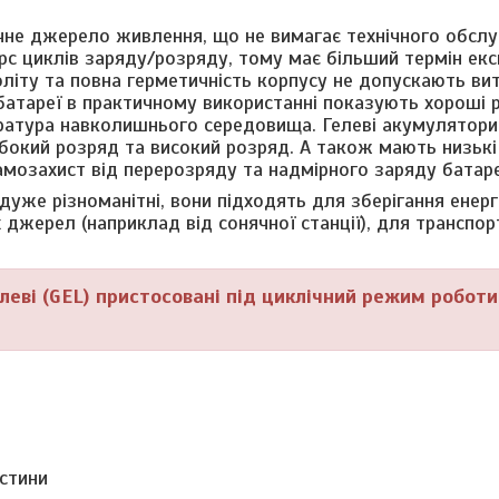
чне джерело живлення, що не вимагає технічного обслу
урс циклів заряду/розряду, тому має більший термін екс
роліту та повна герметичність корпусу не допускають ви
 батареї в практичному використанні показують хороші 
мпература навколишнього середовища. Гелеві акумулятори
ибокий розряд та високий розряд. А також мають низькі
амозахист від перерозряду та надмірного заряду батаре
уже різноманітні, вони підходять для зберігання енергі
 джерел (наприклад від сонячної станції), для транспор
леві (GEL) пристосовані під циклічний режим роботи
астини