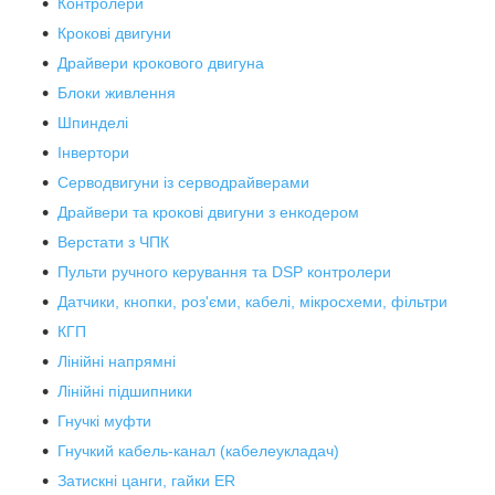
Контролери
Крокові двигуни
Драйвери крокового двигуна
Блоки живлення
Шпинделі
Інвертори
Серводвигуни із серводрайверами
Драйвери та крокові двигуни з енкодером
Верстати з ЧПК
Пульти ручного керування та DSP контролери
Датчики, кнопки, роз'єми, кабелі, мікросхеми, фільтри
КГП
Лінійні напрямні
Лінійні підшипники
Гнучкі муфти
Гнучкий кабель-канал (кабелеукладач)
Затискні цанги, гайки ER