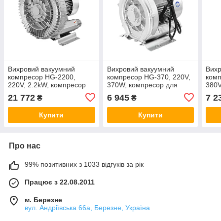
Вихровий вакуумний
Вихровий вакуумний
Вихр
компресор HG-2200,
компресор HG-370, 220V,
ком
220V, 2.2kW, компресор
370W, компресор для
380V
для аерації
аерації
для 
21 772
6 945
7 2
₴
₴
Купити
Купити
Про нас
99% позитивних з 1033 відгуків за рік
Працює з 22.08.2011
м. Березне
вул. Андріївська 66а, Березне, Україна