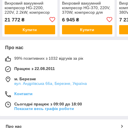
Вихровий вакуумний
Вихровий вакуумний
Вихр
компресор HG-2200,
компресор HG-370, 220V,
ком
220V, 2.2kW, компресор
370W, компресор для
380V
для аерації
аерації
для 
21 772
6 945
7 2
₴
₴
Купити
Купити
Про нас
99% позитивних з 1032 відгуків за рік
Працює з 22.08.2011
м. Березне
вул. Андріївська 66а, Березне, Україна
Контакти
Сьогодні працює з 09:00 до 18:00
Показати весь графік роботи
Про нас