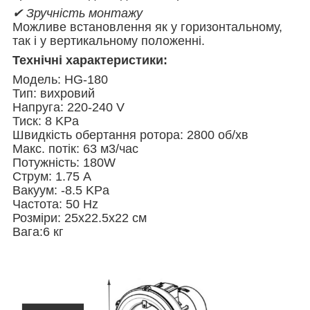
✔ Зручність монтажу
Можливе встановлення як у горизонтальному,
так і у вертикальному положенні.
Технічні характеристики:
Модель: HG-180
Тип: вихровий
Напруга:
220-240 V
Тиск:
8 KPa
Швидкість обертання ротора: 2800 об/хв
Макс. потік:
63 м3/час
Потужність:
180W
Струм:
1.75 A
Вакуум:
-8.5 KPa
Частота: 50 Hz
Розміри:
25х22.5х22
см
Вага:6
кг