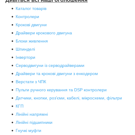
Дивіться всі наші оголошення
Каталог товарів
Контролери
Крокові двигуни
Драйвери крокового двигуна
Блоки живлення
Шпинделі
Інвертори
Серводвигуни із серводрайверами
Драйвери та крокові двигуни з енкодером
Верстати з ЧПК
Пульти ручного керування та DSP контролери
Датчики, кнопки, роз'єми, кабелі, мікросхеми, фільтри
КГП
Лінійні напрямні
Лінійні підшипники
Гнучкі муфти