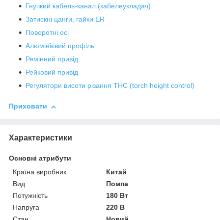
Гнучкий кабель-канал (кабелеукладач)
Затискні цанги, гайки ER
Поворотні осі
Алюмінієвий профіль
Ремінний привід
Рейковий привід
Регулятори висоти різання THC (torch height control)
Приховати
Характеристики
Основні атрибути
Країна виробник
Китай
Вид
Помпа
Потужність
180 Вт
Напруга
220 В
Стан
Новий