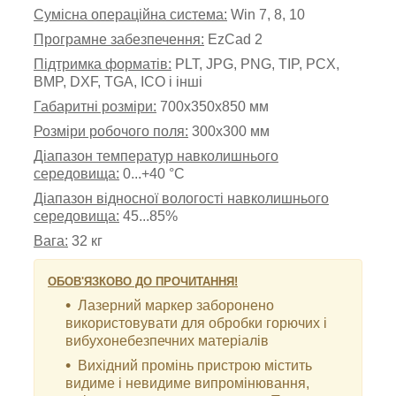
Сумісна операційна система:
Win 7, 8, 10
Програмне забезпечення:
EzCad 2
Підтримка форматів:
PLT, JPG, PNG, TIP, PCX,
BMP, DXF, TGA, ICO і інші
Габаритні розміри:
700х350х850 мм
Розміри робочого поля:
300
х300 мм
Діапазон температур навколишнього
середовища:
0...+40 °С
Діапазон відносної вологості навколишнього
середовища:
45...85%
Вага:
32 кг
ОБОВ'ЯЗКОВО ДО ПРОЧИТАННЯ!
Лазерний маркер заборонено
використовувати для обробки горючих і
вибухонебезпечних матеріалів
Вихідний промінь пристрою містить
видиме і невидиме випромінювання,