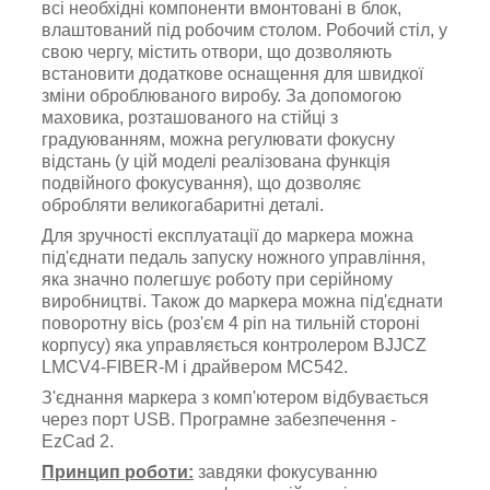
всі необхідні компоненти вмонтовані в блок,
влаштований під робочим столом. Робочий стіл, у
свою чергу, містить отвори, що дозволяють
встановити додаткове оснащення для швидкої
зміни оброблюваного виробу.
За допомогою
маховика, розташованого на стійці з
градуюванням, можна регулювати фокусну
відстань (
у цій моделі реалізована функція
подвійного фокусування), що дозволяє
обробляти великогабаритні деталі.
Для зручності експлуатації до маркера можна
під'єднати педаль запуску ножного управління
,
яка значно полегшує роботу при серійному
виробництві. Також до маркера можна під'єднати
поворотну вісь (роз'єм 4 pin на тильній стороні
корпусу) яка управляється контролером
BJJCZ
LMCV4-FIBER-M і драйвером
MC542.
З'єднання маркера з комп'ютером відбувається
через порт USB. Програмне забезпечення -
EzCad 2.
Принцип роботи:
завдяки фокусуванню