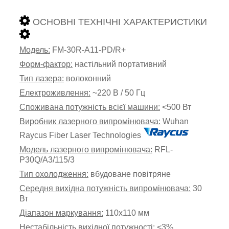
ОСНОВНІ ТЕХНІЧНІ ХАРАКТЕРИСТИКИ
Модель:
FM-30R-A11-PD/R+
Форм-фактор:
настільний портативний
Тип лазера:
волоконний
Електроживлення:
~220 В / 50 Гц
Споживана потужність всієї машини:
<500 Вт
Виробник лазерного випромінювача:
Wuhan
Raycus Fiber Laser Technologies
Модель лазерного випромінювача:
RFL-
P30Q/A3/115/3
Тип охолодження:
вбудоване повітряне
Середня вихідна потужність випромінювача:
30
Вт
Діапазон маркування:
110х110 мм
Нестабільність вихідної потужності:
<3%