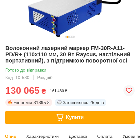
Волоконний лазерний маркер FM-30R-A11-
PD/R+ (110x110 мм, 30 Вт Raycus, настільний
портативний), з підтримкою поворотної осі
Готово до відправки
Код: 10-530
Роздріб
130 065
₴
161 460 ₴
Економія
31395 ₴
Залишилось
25 днів
Купити
Опис
Характеристики
Доставка
Оплата
Умови п