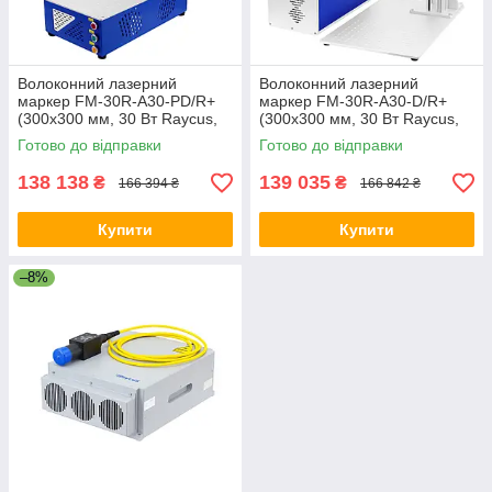
Волоконний лазерний
Волоконний лазерний
маркер FM-30R-A30-PD/R+
маркер FM-30R-A30-D/R+
(300x300 мм, 30 Вт Raycus,
(300x300 мм, 30 Вт Raycus,
настільний портативний), з
настільний)
Готово до відправки
Готово до відправки
підтримкою поворотної осі
138 138
139 035
₴
₴
166 394 ₴
166 842 ₴
Купити
Купити
–8%