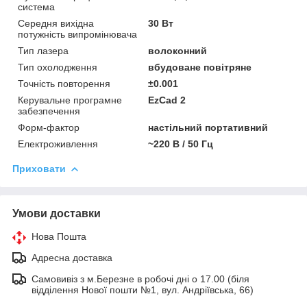
система
Середня вихідна
30 Вт
потужність випромінювача
Тип лазера
волоконний
Тип охолодження
вбудоване повітряне
Точність повторення
±0.001
Керувальне програмне
EzCad 2
забезпечення
Форм-фактор
настільний портативний
Електроживлення
~220 В / 50 Гц
Приховати
Умови доставки
Нова Пошта
Адресна доставка
Самовивіз з м.Березне в робочі дні о 17.00 (біля
відділення Нової пошти №1, вул. Андріївська, 66)