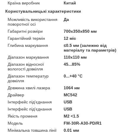
Країна виробник
Китай
Користувальницькі характеристики
Можливість використання
Да
поворотної осі
Габаритні розміри
700х350х850 мм
Гарантійний термін
12 міс
Глибина маркування
≤0.5 мм (залежно від
матеріалу та параметрів)
Діапазон маркування
110х110 мм
Діапазон відносної
45...85%
вологості довкілля
Діапазон температур
0...+40 °С
довкілля
Довжина хвилі лазера
1064 нм
Драйвер
МС542
Інтерфейс під'єднання
USB
Інтерфейс під'єднання
USB
Якість променя
М2 <1.5
Мoдель
FM-30R-A30-PD/R1
Мінімальна товщина лінії
0.01 мм