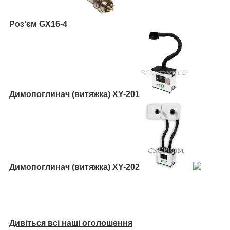
Роз'єм GX16-4
Димопоглинач (витяжка) XY-201
Димопоглинач
(витяжка) XY-202
Дивіться всі наші оголошення