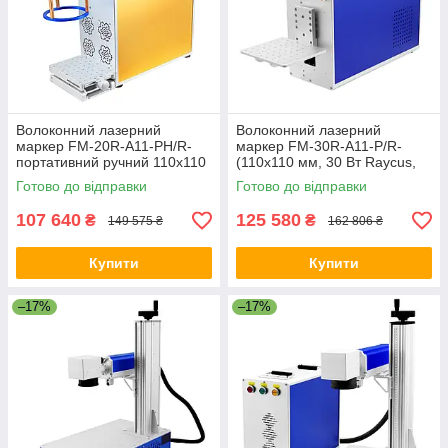
Волоконний лазерний
Волоконний лазерний
маркер FM-20R-A11-PH/R-
маркер FM-30R-A11-P/R-
портативний ручний 110x110
(110x110 мм, 30 Вт Raycus,
20 Вт, без підтримки
портативний), без підтримки
Готово до відправки
Готово до відправки
поворотної осі
поворотної осі
107 640
125 580
₴
₴
149 575 ₴
162 806 ₴
Купити
Купити
–17%
–17%