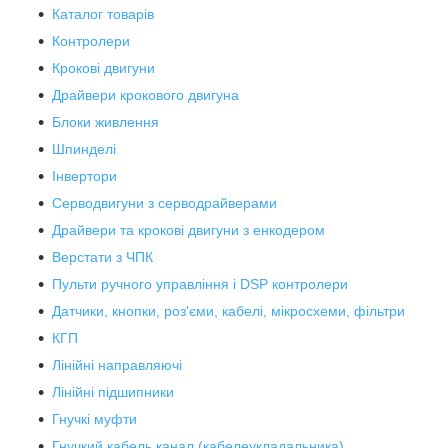
Каталог товарів
Контролери
Крокові двигуни
Драйвери крокового двигуна
Блоки живлення
Шпинделі
Інвертори
Серводвигуни з серводрайверами
Драйвери та крокові двигуни з енкодером
Верстати з ЧПК
Пульти ручного управління і DSP контролери
Датчики, кнопки, роз'єми, кабелі, мікросхеми, фільтри
КГП
Лінійні направляючі
Лінійні підшипники
Гнучкі муфти
Гнучкий кабель канал (кабелеукладальника)