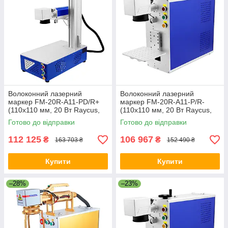
Волоконний лазерний
Волоконний лазерний
маркер FM-20R-A11-PD/R+
маркер FM-20R-A11-P/R-
(110x110 мм, 20 Вт Raycus,
(110x110 мм, 20 Вт Raycus,
настільний портативний), з
портативний), без підтримки
Готово до відправки
Готово до відправки
підтримкою поворотної осі
поворотної осі
112 125
106 967
₴
₴
163 703 ₴
152 490 ₴
Купити
Купити
–28%
–23%