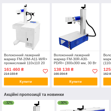
Волоконний лазерний
Волоконний лазерний
Воло
маркер FM-20M-A11-W/R+
маркер FM-30R-A30-
марк
промисловий 110x110 20
PD/R+ (300x300 мм, 30 Вт
(110
Вт, з підтримкою
Raycus, настільний
Rayc
161 460
138 138
125
₴
₴
поворотної осі
портативний), з
підт
214 159 ₴
166 394 ₴
162 8
підтримкою поворотної осі
Купити
Купити
Акційні пропозиції та новинки
–32%
–30%