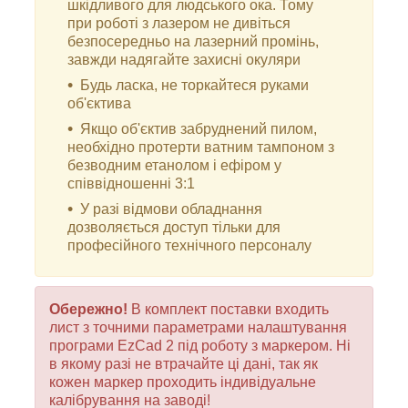
шкідливого для людського ока. Тому
при роботі з лазером не дивіться
безпосередньо на лазерний промінь,
завжди надягайте захисні окуляри
Будь ласка, не торкайтеся руками
об'єктива
Якщо об'єктив забруднений пилом,
необхідно протерти ватним тампоном з
безводним етанолом і ефіром у
співвідношенні 3:1
У разі відмови обладнання
дозволяється доступ тільки для
професійного технічного персоналу
Обережно!
В комплект поставки входить
лист з точними параметрами налаштування
програми EzCad 2 під роботу з маркером. Ні
в якому разі не втрачайте ці дані, так як
кожен маркер проходить індивідуальне
калібрування на заводі!