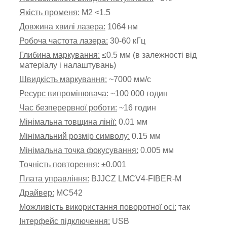
Якість променя:
М2 <1.5
Довжина хвилі лазера:
1064 нм
Робоча частота лазера:
30-60 кГц
Глибина маркування:
≤0.5 мм (в залежності від
матеріалу і налаштувань)
Швидкість маркування:
~7000 мм/с
Ресурс випромінювача:
~
100 000 годин
Час безперервної роботи:
~
16 годин
Мінімальна товщина лінії:
0.01 мм
Мінімальний розмір символу:
0.15 мм
Мінімальна точка фокусування:
0.005 мм
Точність повторення:
±0.001
Плата управління:
BJJCZ LMCV4-FIBER-M
Драйвер:
МС542
Можливість використання поворотної осі:
так
Інтерфейс підключення:
USB