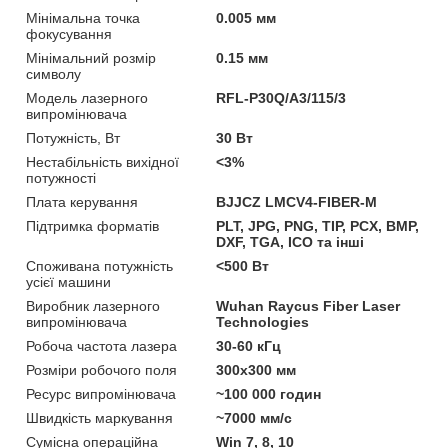
Мінімальна точка
0.005 мм
фокусування
Мінімальний розмір
0.15 мм
символу
Модель лазерного
RFL-P30Q/A3/115/3
випромінювача
Потужність, Вт
30 Вт
Нестабільність вихідної
<3%
потужності
Плата керування
BJJCZ LMCV4-FIBER-M
Підтримка форматів
PLT, JPG, PNG, TIP, PCX, BMP,
DXF, TGA, ICO та інші
Споживана потужність
<500 Вт
усієї машини
Виробник лазерного
Wuhan Raycus Fiber Laser
випромінювача
Technologies
Робоча частота лазера
30-60 кГц
Розміри робочого поля
300х300 мм
Ресурс випромінювача
~100 000 годин
Швидкість маркування
~7000 мм/с
Сумісна операційна
Win 7, 8, 10