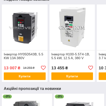
Інвертор HY05D543B, 5.5
Інвертор H100-5.5T4-1B,
Інве
KW 13A 380V
5.5 kW, 12.5 A, 380 V
3.7 
13 007
13 455
10 
₴
₴
14 293 ₴
Купити
Купити
Акційні пропозиції та новинки
–9%
–9%