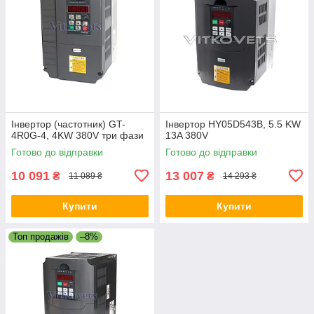
Інвертор (частотник) GT-
Інвертор HY05D543B, 5.5 KW
4R0G-4, 4KW 380V три фази
13A 380V
Готово до відправки
Готово до відправки
10 091
13 007
₴
₴
11 089 ₴
14 293 ₴
Купити
Купити
Топ продажів
–8%