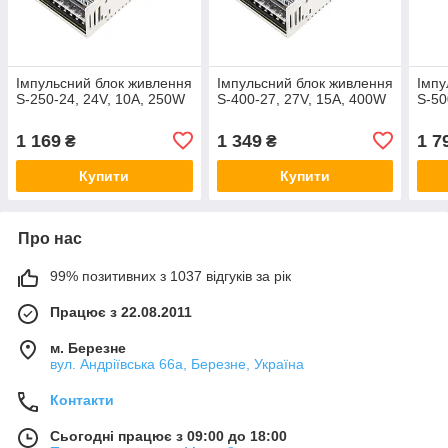
Імпульсний блок живлення
Імпульсний блок живлення
Імпу
S-250-24, 24V, 10А, 250W
S-400-27, 27V, 15А, 400W
S-50
1 169
1 349
1 7
₴
₴
Купити
Купити
Про нас
99% позитивних з 1037 відгуків за рік
Працює з 22.08.2011
м. Березне
вул. Андріївська 66а, Березне, Україна
Контакти
Сьогодні працює з 09:00 до 18:00