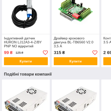
Індуктивний датчик
Драйвер крокового
Конт
HURON LJ12A3-4-Z/BY
двигуна ВL-TB6560 V2.0
3.5
PNP NO відкритий
3,5 А
99
315
2 6
₴
₴
125 ₴
Купити
Купити
Подібні товари компанії