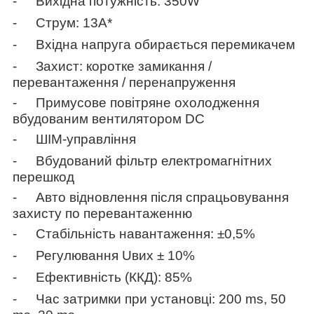
-
Вихідна потужність: 350W
-
Струм: 13А*
-
Вхідна напруга обирається перемикачем
-
Захист: коротке замикання /
перевантаження / перенапруження
-
Примусове повітряне охолодження
вбудованим вентилятором DC
-
ШІМ-управління
-
Вбудований фільтр електромагнітних
перешкод
-
Авто відновлення після спрацьовування
захисту по перевантаженню
-
Стабільність навантаження:
±0,5
%
-
Регулювання Uвих ± 10%
-
Ефективність (ККД): 85%
-
Час затримки при установці: 200
ms
, 50