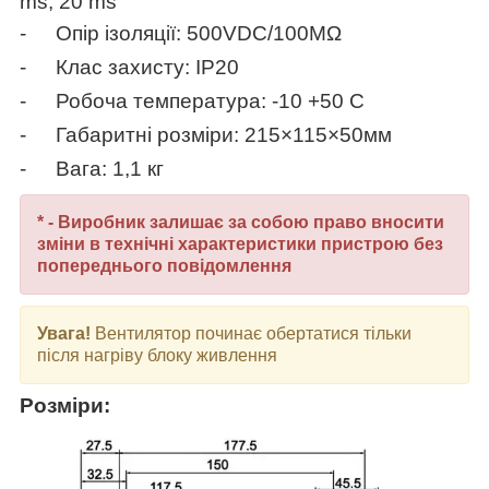
ms
, 20
ms
-
Опір ізоляції: 500
VDC
/100
MΩ
-
Клас захисту: IP20
-
Робоча температура: -10 +50 С
-
Габаритні розміри:
215
×
115
×
50
мм
-
Вага: 1,1 кг
* - Виробник залишає за собою право вносити
зміни в технічні характеристики пристрою без
попереднього повідомлення
Увага!
Вентилятор починає обертатися тільки
після нагріву блоку живлення
Розміри: