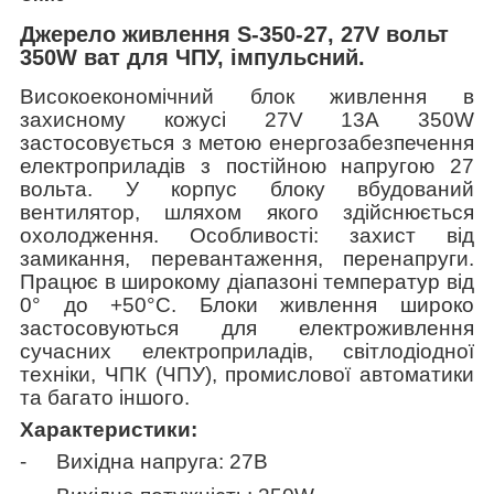
Джерело живлення S-350-27, 27V вольт
350W ват для ЧПУ, імпульсний.
Високоекономічний блок живлення в
захисному кожусі 27
V
13А 350W
застосовується з метою енергозабезпечення
електроприладів з постійною напругою 27
вольта. У корпус блоку вбудований
вентилятор, шляхом якого здійснюється
охолодження. Особливості: захист від
замикання, перевантаження, перенапруги.
Працює в широкому діапазоні температур від
0° до +50°C. Блоки живлення широко
застосовуються для електроживлення
сучасних електроприладів, світлодіодної
техніки, ЧПК (ЧПУ), промислової автоматики
та багато іншого.
Характеристики:
-
Вихідна напруга: 27В