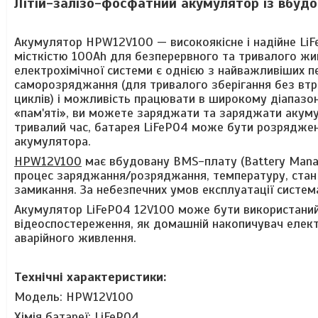
Літій-залізо-фосфатний акумулятор із вбу
Акумулятор HPW12V100 — високоякісне і надійне Li
місткістю 100Ah для безперервного та тривалого жив
електрохімічної системи є однією з найважливіших п
саморозряджання (для тривалого зберігання без втр
циклів) і можливість працювати в широкому діапазон
«пам'яті», ви можете заряджати та заряджати акумул
тривалий час, батарея LiFePO4 може бути розрядже
акумулятора.
HPW12V100
має вбудовану
BMS-плату (Battery Mana
процес заряджання/розряджання, температуру, стан е
замикання. За небезпечних умов експлуатації система
Акумулятор LiFePO4 12V100 може бути використаний у
відеоспостереження, як домашній накопичувач електр
аварійного живлення.
Технічні характеристики:
Модель: HPW12V100
Хімія батареї: LiFePO4