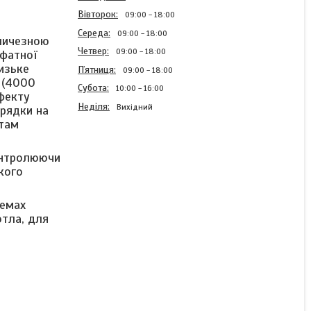
Вівторок
09:00
18:00
Середа
09:00
18:00
еличезною
Четвер
09:00
18:00
сфатної
изьке
Пʼятниця
09:00
18:00
 (4000
Субота
10:00
16:00
ефекту
Неділя
Вихідний
арядки на
нтам
онтролюючи
кого
Літій-залізо-фосфатний
акумулятор 12V/100AH
(1280W*h) із вбудованою
темах
BMS-платою
отла, для
Готово до відправки
10 854 ₴
17 267 ₴
КУПИТИ