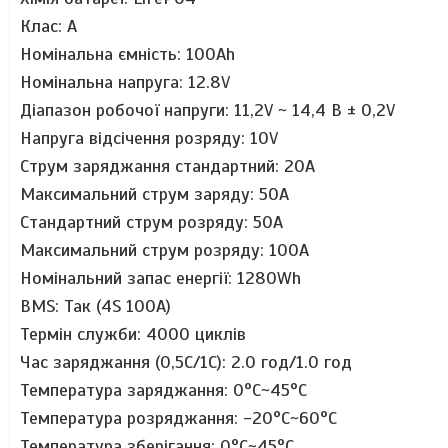
Клас: A
Номінальна ємність: 100Ah
Номінальна напруга: 12.8V
Діапазон робочої напруги: 11,2V ~ 14,4 В ± 0,2V
Напруга відсічення розряду: 10V
Струм заряджання стандартний: 20A
Максимальний струм заряду: 50A
Стандартний
струм розряду: 50
А
Максимальний струм розряду: 100А
Номінальний запас енергії: 1280Wh
BMS: Так
(4S 100A)
Термін служби: 4000 циклів
Час заряджання (0,5C/1C): 2.0 год/1.0 год
Температура заряджання: 0
°C
~45
°C
Температура розряджання: -20
°C
~60
°C
Температура зберігання: 0°C~45°C