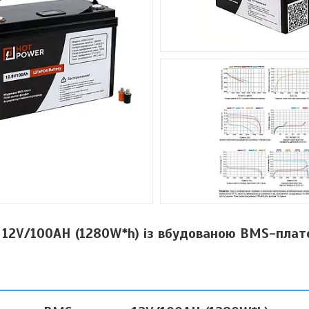
 12V/100AH (1280W*h) із вбудованою BMS-пла