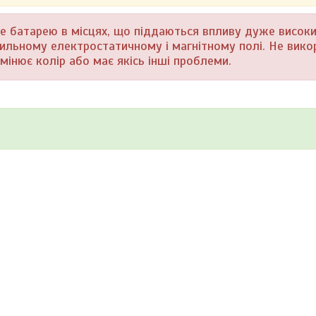
те батарею в місцях, що піддаються впливу дуже висок
сильному електростатичному і магнітному полі. Не вик
мінює колір або має якісь інші проблеми.