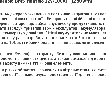
дованою BMS-платою 12V/100AH (1280W*h)
FePO4 джерело живлення з постійною напругою 12V і в
лення різних пристроїв. Використання літій-залізо-фо
ереваг батареї, що забезпечує високу продуктивність, н
ати заряду), тривалий термін експлуатації акумулятора
і температур довкілля. Літієві акумулятори не мають 
ятор у разі потреби, а також залишати його в стані з
на на 100%, глибокий розряд ніяк не зашкодить елеме
gement System), яка гарантує безпеку використання, к
лементів, кількість циклів, а також захищає від корот
 захисту вимкне літій-іонні елементи.
 різних областях - сонячних та вітрових станціях, сис
оенергії, як накопичувач електроенергії для електрок