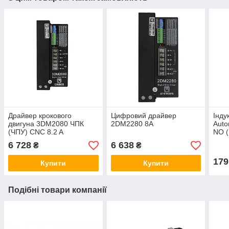
Драйвер крокового
Цифровий драйвер
Інду
двигуна 3DМ2080 ЧПК
2DM2280 8А
Auto
(ЧПУ) CNC 8.2 A
NO (
6 728
6 638
₴
₴
179
Купити
Купити
Подібні товари компанії