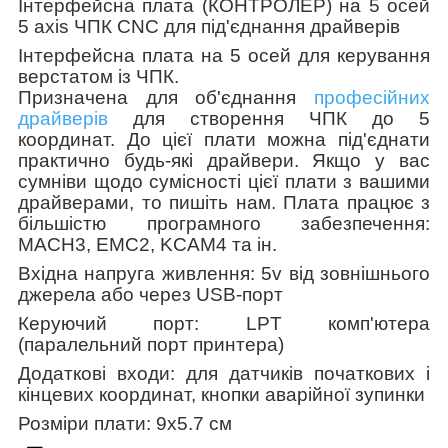
Інтерфейсна плата (КОНТРОЛЕР) на 5 осей
5 axis ЧПК CNC для під'єднання драйверів
Інтерфейсна плата на 5 осей для керування
верстатом із ЧПК.
Призначена для об'єднання
професійних
драйверів
для створення ЧПК до 5
координат. До цієї плати можна під'єднати
практично будь-які драйвери. Якщо у вас
сумніви щодо сумісності цієї плати з вашими
драйверами, то пишіть нам.
Плата працює з
більшістю програмного забезпечення:
MACH3, EMC2, KCAM4 та ін.
Вхідна напруга живлення: 5v від зовнішнього
джерела або через USB-порт
Керуючий порт: LPT комп'ютера
(паралельний порт принтера)
Додаткові входи: для датчиків початкових і
кінцевих координат, кнопки аварійної зупинки
Розміри плати: 9х5.7 см