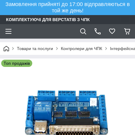
Замовлення прийняті до 17:00 відправляються в
той же день!
КОМПЛЕКТУЮЧІ ДЛЯ ВЕРСТАТІВ З ЧПК
Товари та послуги
Контролери для ЧПК
Інтерфейсна
Топ продажів