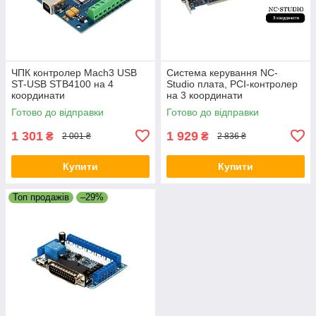
ЧПК контролер Mach3 USB
Система керування NC-
ST-USB STB4100 на 4
Studio плата, PCI-контролер
координати
на 3 координати
Готово до відправки
Готово до відправки
1 301
1 929
₴
₴
2 001 ₴
2 836 ₴
Купити
Купити
Топ продажів
–29%