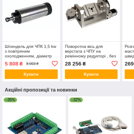
Шпиндель для ЧПК 1,5 kw
Поворотна вісь для
Розг
з повітряним
верстата з ЧПУ на
маст
охолодженням, діаметр
ремінному редукторі , без
швид
65 мм ER11
патрона, редукція 4 - тая
фіти
5 808
28 256
269
₴
₴
8 003 ₴
8:1, 5-та 6:1
Купити
Купити
Акційні пропозиції та новинки
–35%
–32%