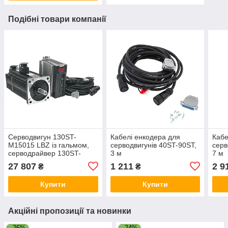
Подібні товари компанії
Серводвигун 130ST-
Кабелі енкодера для
Кабе
M15015 LBZ із гальмом,
серводвигунів 40ST-90ST,
серв
серводрайвер 130ST-
3 м
7 м
M15015, 2.3 Kw, 15 Nm
27 807
1 211
2 9
₴
₴
Купити
Купити
Акційні пропозиції та новинки
–26%
–24%