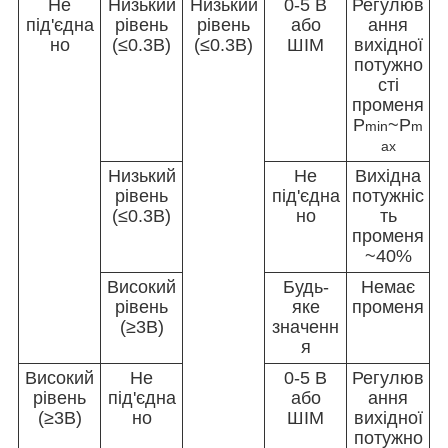
Не
Низький
Низький
0-5 В
Регулюв
під'єдна
рівень
рівень
або
ання
но
(≤0.3В)
(≤0.3В)
ШІМ
вихідної
потужно
сті
променя
P
~
P
min
m
ax
Низький
Не
Вихідна
рівень
під'єдна
потужніс
(≤0.3В)
но
ть
променя
~40%
Високий
Будь-
Немає
рівень
яке
променя
(≥3В)
значенн
я
Високий
Не
0-5 В
Регулюв
рівень
під'єдна
або
ання
(≥3В)
но
ШІМ
вихідної
потужно