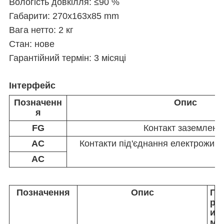
Вологість довкілля: ≤90 %
Габарити: 270x163x85 mm
Вага нетто: 2 кг
Стан: нове
Гарантійний термін: 3 місяці
Інтерфейс
Позначенн
Опис
я
FG
Контакт заземленн
AC
Контакти під'єднання електроживл
AC
Позначення
Опис
П
р
и
м