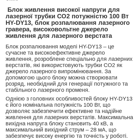
Блок живлення високої напруги для
лазерної трубки CO2 потужністю
100
Вт
HY-DY13
, блок розпалювання лазерного
гравера, високовольтне джерело
живлення для лазерного верстата
Блок розпалювання моделі HY-DY13 – це
сучасне та високоефективне джерело
живлення, розроблене спеціально для лазерних
верстатів, які використовують трубки CO2 як
джерело лазерного випромінювання. За
допомогою цього блоку можна створювати
розряд, необхідний для генерації потужного та
стабільного лазерного променя.
Однією з головних особливостей блоку HY-DY13
є його номінальна потужність 100 Вт, що
дозволяє забезпечити ефективне та надійне
живлення для лазерних верстатів. Максимальна
вихідна напруга блоку становить 40 кВ, а
максимальний вихідний струм – 28 мА, що
забезпечує високу енергію та точність у роботі.