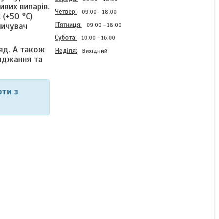
ивих випарів.
Четвер
09:00
18:00
 (+50 °C)
Пʼятниця
пичувач
09:00
18:00
Субота
10:00
16:00
яд. А також
Неділя
Вихідний
ряджання та
оти з
Гелева (GEL)
акумуляторна батарея
NPP 12V 250Ah (3000W*h)
Готово до відправки
17 940 ₴
26 506 ₴
КУПИТИ