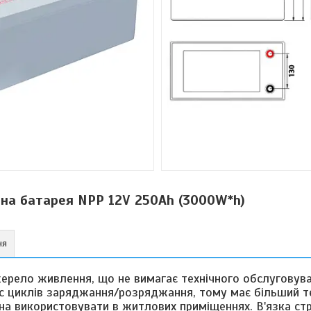
рна батарея NPP 12V 250Ah (3000W*h)
ня
ерело живлення, що не вимагає технічного обслуговува
урс циклів заряджання/розряджання, тому має більший т
жна використовувати в житлових приміщеннях. В'язка ст