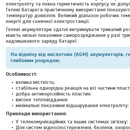
електроліту та повна герметичність корпусу не допу
Гелеві батареї в практичному використанні показують 
температур довкілля. Великий діапазон робочих тем
енергії для сонячної електростанції.
Гелеві акумулятори здатні витримувати тривалий роз
мають низькі показники саморозряджання у разі три
надлишкового заряду батареї.
На відміну від кислотних (AGM) акумуляторів, г
глибоким розрядом.
Особливості:
велика місткість;
стабільна однорідна реакція на всі частини пласт
добра антикорозійність пластин;
високе тепловіддання;
мінімальні показники відшарування електроліту;
Приклади використання:
У телекомунікаційних та інших системах зв'язку;
Для систем відеоспостереження, безпеки, охоронн