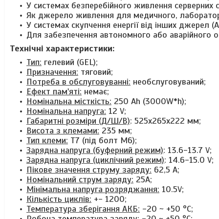
У системах безперебійного живлення серверних с
Як джерело живлення для медичного, лабораторн
У системах скупчення енергії від інших джерел (А
Для забезпечення автономного або аварійного о
Технічні характеристики:
Тип:
гелевий (GEL);
Призначення:
тяговий;
Потреба в обслуговуванні:
необслуговуваний;
Ефект пам'яті:
немає;
Номінальна місткість:
250 Ah (3000W*h);
Номінальна напруга:
12 V;
Габаритні розміри (Д/Ш/В)
: 525х265x222 мм;
Висота з клемами:
235 мм;
Тип клеми:
Т7 (під болт М6);
Зарядна напруга (буферний режим)
: 13.6-13.7 V;
Зарядна напруга (циклічний режим)
: 14.6-15.0 V;
Пікове значення струму заряду:
62,5 А;
Номінальний струм заряду:
25A;
Мінімальна напруга розряджання:
10.5V;
Кількість циклів:
+- 1200;
Температура зберігання АКБ:
-20 ~ +50 °C;
Робоча температура заряду:
-20 ~ +50 °C;