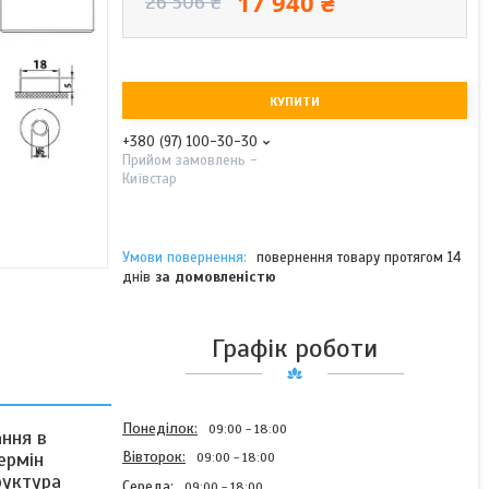
17 940 ₴
26 506 ₴
КУПИТИ
+380 (97) 100-30-30
Прийом замовлень -
Київстар
повернення товару протягом 14
днів
за домовленістю
Графік роботи
Понеділок
09:00
18:00
ння в
ермін
Вівторок
09:00
18:00
руктура
Середа
09:00
18:00