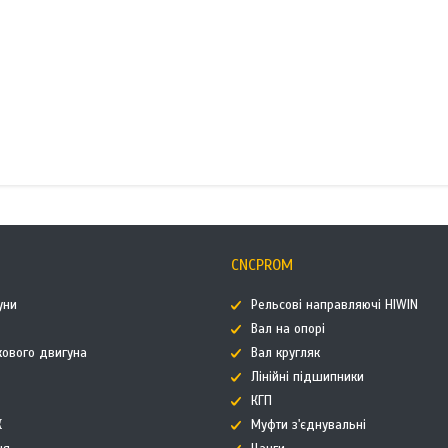
CNCPROM
уни
Рельсові направляючі HIWIN
Вал на опорі
кового двигуна
Вал кругляк
Лінійні підшипники
КГП
К
Муфти з'єднувальні