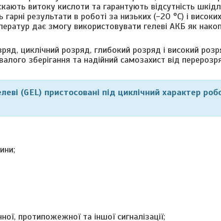
скають витоку кислоти та гарантують відсутність шкідл
гарні результати в роботі за низьких (-20 °C) і високих
ператур дає змогу використовувати гелеві АКБ як нако
ряд, циклічний розряд, глибокий розряд і високий розр
валого зберігання та надійний самозахист від перероз
елеві (GEL) пристосовані під циклічний характер роб
ини;
ої, протипожежної та іншої сигналізації;