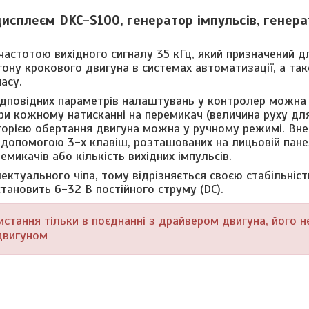
исплеєм DKC-S100, генератор імпульсів, генера
астотою вихідного сигналу 35 кГц, який призначений д
гону крокового двигуна в системах автоматизації, а та
асу.
ідповідних параметрів налаштувань у контролер можна
при кожному натисканні на перемикач (величина руху дл
торією обертання двигуна можна у ручному режимі. Вне
 допомогою 3-х клавіш, розташованих на лицьовій пане
микачів або кількість вихідних імпульсів.
ктуального чіпа, тому відрізняється своєю стабільніс
становить 6-32 В постійного струму (DC).
стання тільки в поєднанні з драйвером двигуна, його 
двигуном