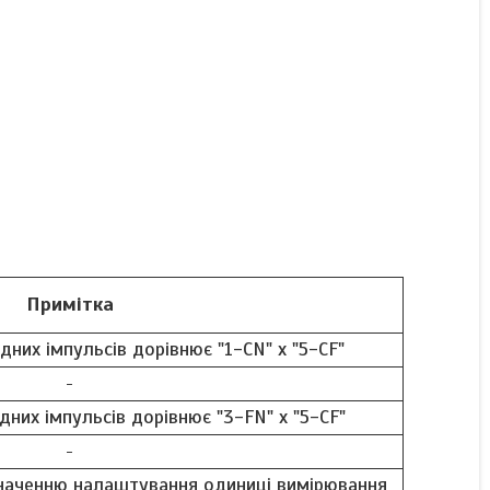
Примітка
дних імпульсів дорівнює "1-CN" х "5-CF"
-
дних імпульсів дорівнює "3-FN" х "5-CF"
-
значенню налаштування одиниці вимірювання