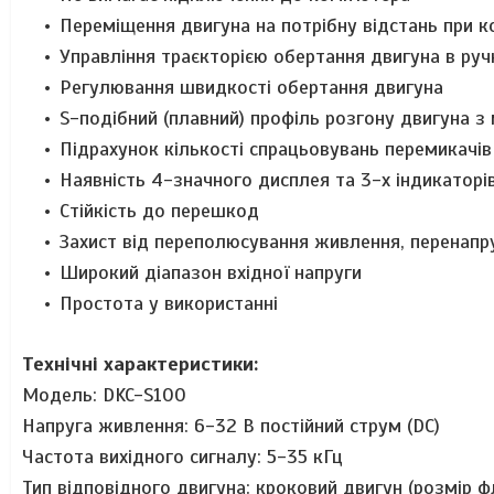
Переміщення двигуна на потрібну відстань при 
Управління траєкторією обертання двигуна в ру
Регулювання швидкості обертання двигуна
S-подібний (плавний) профіль розгону двигуна 
Підрахунок кількості спрацьовувань перемикачів 
Наявність 4-значного дисплея та 3-х індикаторі
Стійкість до перешкод
Захист від переполюсування живлення, перенапр
Широкий діапазон вхідної напруги
Простота у використанні
Технічні характеристики
:
Модель: DKC-S100
Напруга живлення: 6-32 В постійний струм (DC)
Частота вихідного сигналу: 5-35 кГц
Тип відповідного двигуна: кроковий двигун (розмір ф