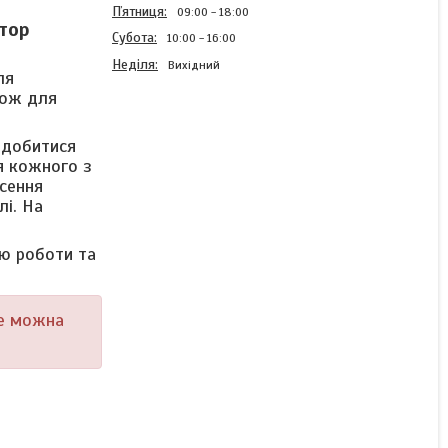
Пʼятниця
09:00
18:00
тор
Субота
10:00
16:00
Неділя
Вихідний
ля
кож для
 добитися
Автономний контролер
я кожного з
крокового двигуна з
сення
дисплеєм DKC-S100,
генератор імпульсів,
лі. На
генератор сигналів
тю роботи та
Готово до відправки
1 032 ₴
не можна
КУПИТИ