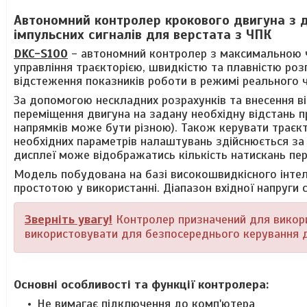
Автономний контролер крокового двигуна з д
імпульсних сигналів для верстата з ЧПК
DKC-S100
-
автономний контролер з максимальною ч
управління траєкторією, швидкістю та плавністю роз
відстеження показників роботи в режимі реального ч
За допомогою нескладних розрахунків та внесення в
переміщення двигуна на задану необхідну відстань 
напрямків може бути різною). Також керувати траєк
необхідних параметрів налаштувань здійснюється за
дисплеї може відображатись кількість натискань пере
Модель побудована на базі високошвидкісного інтеле
простотою у використанні. Діапазон вхідної напруги 
Зверніть увагу!
Контролер призначений для викори
використовувати для безпосереднього керування 
Основні особливості та функції контролера:
Не вимагає підключення до комп'ютера