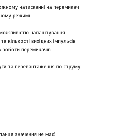
кожному натисканні на перемикач
чному режимі
з можливістю налаштування
та кількості вихідних імпульсів
в роботи перемикачів
уги та перевантаження по струму
ланця значення не має)