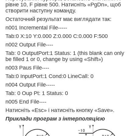
рівне 10, F рівне 500. Натисніть «PgDn», щоб
створити наступну команду.
Остаточний результат має виглядати так:
n001 Incremental File-----
Tab:0 X:10 Y:0.000 Z:0.000 C:0.000 F:500
n002 Output File----
Tab: 0 OutputPort:1 Status: 1 (this blank can only
be filled 1 or 0, change by using «Shift»)
n003 Paus File----
Tab:0 InputPort:1 Cond:0 LineCall: 0
n004 Output File-----
Tab: 0 Oup Pt: 1 Status: 0
n005 End File----
Натисніть «Esc» і натисніть кнопку «Save».
Приклади програм з інтерполяцією