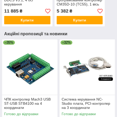
DDCS V3.1, 4 осі
програмований контролер
керування
CM35D-10 (TC55), 1 вісь
керування
11 885
5 382
₴
₴
Купити
Купити
Акційні пропозиції та новинки
–35%
–32%
ЧПК контролер Mach3 USB
Система керування NC-
ST-USB STB4100 на 4
Studio плата, PCI-контролер
координати
на 3 координати
Готово до відправки
Готово до відправки