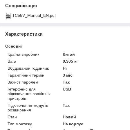
Специфікація
TC55V_Manual_EN.pdf
Характеристики
Основні
Країна виробник
Китай
Вага
0.305 кг
Вбудований годинник
Ні
Гарантійний термін
3 міс
Захист паролем
Так
Інтерфейс для
USB
підключення зовнішніх
пристроїв
Підключення модулів
Так
розширення
Стан
Новий
Тип монтажу
На корпус