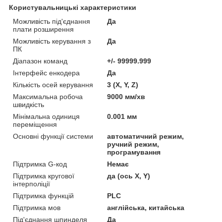
Користувальницькі характеристики
Можливість під'єднання
Да
плати розширення
Можливість керування з
Да
ПК
Діапазон команд
+/- 99999.999
Інтерфейс енкодера
Да
Кількість осей керування
3 (X, Y, Z)
Максимальна робоча
9000 мм/хв
швидкість
Мінімальна одиниця
0.001 мм
переміщення
Основні функції системи
автоматичний режим,
ручний режим,
програмування
Підтримка G-код
Немає
Підтримка кругової
да (ось X, Y)
інтерполіції
Підтримка функцій
PLC
Підтримка мов
англійська, китайська
Під'єднання шпинделя
Да