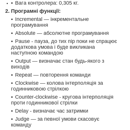
Вага контролера: 0,305 кг.
2. Програмні функції:
Incremental — інкрементальне
програмування
Absolute — абсолютне програмування
Pause - пауза, до тих пір поки не спрацює
додаткова умова і буде викликана
наступною командою
Output — визначає стан будь-якого з
виходів
Repeat — повторення команди
Clockwise — колова інтерполяція за
годинниковою стрілкою
Counter-clockwise - кругова інтерполяція
проти годинникової стрілки
Delay - визначає час затримки
Judge — за певної умови скасовує
команду