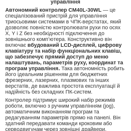
управління
Автономний контролер CM40L-30WL
— це
спеціалізований пристрій для управління
триосьовими системами в ЧПК-верстатах, який
дозволяє повністю контролювати рухи по осях
X, Y і Z без необхідності підключення до
зовнішнього комп’ютера. Конструктивно він
включає
вбудований LCD-дисплей, цифрову
клавіатуру та набір функціональних клавіш,
що забезпечує прямий доступ до меню
налаштувань, параметрів руху, координат та
програм управління.
Така автономність робить
його ідеальним рішенням для бюджетних
фрезерних, лазерних, плазмових та інших
верстатів, де важлива простота експлуатації й
надійність без складних ПК-систем.
Контролер підтримує широкий набір режимів
роботи, включно з ручним управлінням (jog),
автоматичним виконанням програм та
редагуванням параметрів прямо на панелі. Він
здатний передавати команди кроковим або
серводвигунам через зовнішні драйвери,