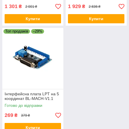
1 301
1 929
₴
₴
2 001 ₴
2 836 ₴
Купити
Купити
Топ продажів
–29%
Інтерфейсна плата LPT на 5
координат BL-MACH-V1.1
Готово до відправки
269
₴
379 ₴
Купити