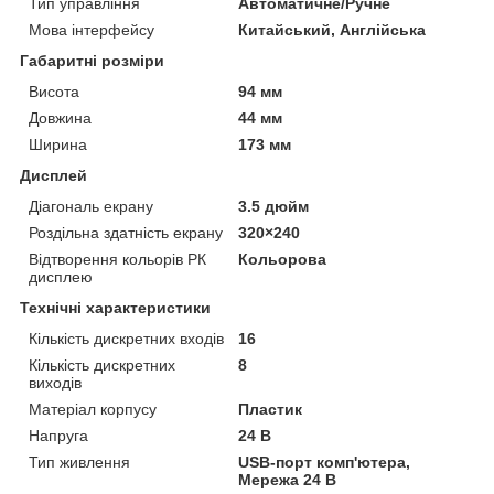
Тип управління
Автоматичне/Ручне
Мова інтерфейсу
Китайський, Англійська
Габаритні розміри
Висота
94 мм
Довжина
44 мм
Ширина
173 мм
Дисплей
Діагональ екрану
3.5 дюйм
Роздільна здатність екрану
320×240
Відтворення кольорів РК
Кольорова
дисплею
Технічні характеристики
Кількість дискретних входів
16
Кількість дискретних
8
виходів
Матеріал корпусу
Пластик
Напруга
24 В
Тип живлення
USB-порт комп'ютера,
Мережа 24 В