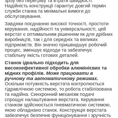
зрізу без перегріву та втрати швидкості.
Надійність конструкції гарантує довгий термін
служби станка та мінімальні вимоги до
обслуговування.
Завдяки поєднанню високої точності, простоти
керування, надійності та універсальності, цей
верстат є оптимальним рішенням як для дрібних
виробництв, так і для середніх та великих
підприємств. Він значно пришвидшує робочий
процес, зменшує відходи та забезпечує
стабільну якість готових деталей.
Станок ідеально підходить для
високоефективної обробки алюмінієвих та
мідних профілів.
Може працювати в
ручному та автоматичному режимах.
Оскільки потужність верстата контролюється
гідравлічною системою, то робота
стабілізована
та надійна
. Синхронний механізм подачі
спрощує налаштування верстата. Керування
станком здійснюється пневматичною системою,
якою обладнано станок. Конструкція верстата
забезпечує безпечне функціонування і зручність