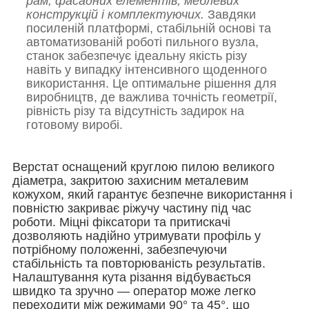
рам, фасадних ел
ементів, меблевих
конструкцій і комплектуючих.
Завдяки
посиленій платформі, стабільній основі та
автоматизованій роботі пильного вузла,
станок забезпечує ідеальну якість різу
навіть у випадку інтенсивного щоденного
використання. Це оптимальне рішення для
виробництв, де важлива точність геометрії,
рівність різу та відсутність задирок на
готовому виробі.
Верстат оснащений круглою пилою великого
діаметра, закритою захисним металевим
кожухом, який гарантує безпечне використання і
повністю закриває ріжучу частину під час
роботи. Міцні фіксатори та притискачі
дозволяють надійно утримувати профіль у
потрібному положенні, забезпечуючи
стабільність та повторюваність результатів.
Налаштування кута різання відбувається
швидко та зручно — оператор може легко
переходити між режимами 90° та 45°, що