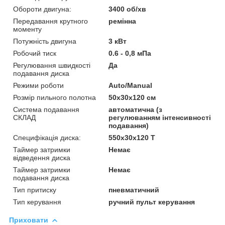
Обороти двигуна:
3400 об/хв
Передавання крутного
ремінна
моменту
Потужність двигуна
3 кВт
Робочий тиск
0.6 - 0,8 мПа
Регулювання швидкості
Да
подавання диска
Режими роботи
Auto/Manual
Розмір пильного полотна
50х30х120 см
Система подавання
автоматична (з
СКЛАД
регулюванням інтенсивності
подавання)
Специфікація диска:
550х30х120 T
Таймер затримки
Немає
відведення диска
Таймер затримки
Немає
подавання диска
Тип притиску
пневматичний
Тип керування
ручний пульт керування
Приховати