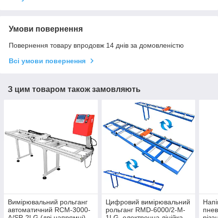
Умови повернення
Повернення товару впродовж 14 днів за домовленістю
Всі умови повернення
З цим товаром також замовляють
Вимірювальний рольганг
Цифровий вимірювальний
Напі
автоматичний RCM-3000-
рольганг RMD-6000/2-M-
пнев
A/SP-2LG (дві напрямні),
1LG, електронна лінійка
різа