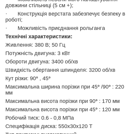
довжини стільниці (5 см +);
· Конструкція верстата забезпечує безпеку в
роботі;
· Можливість приєднання рольганга
Технічні характеристики:
Живлення: 380 В; 50 Гц
Потужність двигуна: 3 кВт
Обороти двигуна: 3400 об/хв
Швидкість обертання шпинделя: 3200 об/хв
Кут різки: 90
°
, 45
°
Максимальна ширина порізки при 45
°
/90
°
: 220
мм
Максимальна висота порізки при 90
°
: 170 мм
Максимальна висота порізки при 45
°
: 120 мм
Робочий тиск: 0.6 - 0,8 МПа
Специфікація диска: 550х30х120 T