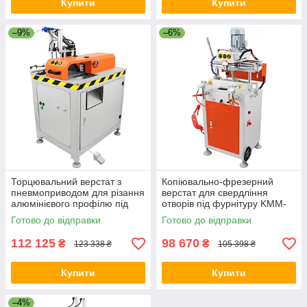
Купити
Купити
–9%
–6%
Торцювальний верстат з
Копіювально-фрезерний
пневмоприводом для різання
верстат для свердління
алюмінієвого профілю під
отворів під фурнітуру KMM-
кутом 45 градусів TM-SAP45-
HP1, верстат для врізування
Готово до відправки
Готово до відправки
405
замків і петель
112 125
98 670
₴
₴
123 338 ₴
105 398 ₴
Купити
Купити
–4%