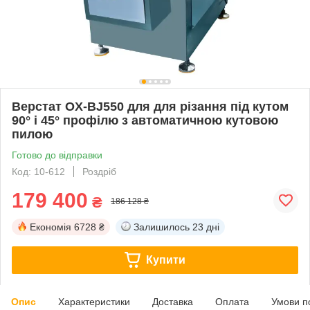
Верстат OX-BJ550 для для різання під кутом
90° і 45° профілю з автоматичною кутовою
пилою
Готово до відправки
Код: 10-612
Роздріб
179 400
₴
186 128 ₴
Економія
6728 ₴
Залишилось
23 дні
Купити
Опис
Характеристики
Доставка
Оплата
Умови п