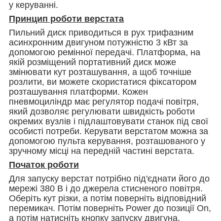
у керуванні.
Принцип роботи верстата
Пильний диск приводиться в рух трифазним
асинхронним двигуном потужністю 3 кВт за
допомогою ремінної передачі. Платформа, на
якій розміщений портативний диск може
змінювати кут розташування, а щоб точніше
розлити, ви можете скористатися фіксатором
розташування платформи. Кожен
пневмоциліндр має регулятор подачі повітря,
який дозволяє регулювати швидкість роботи
окремих вузлів і підлаштовувати станок під свої
особисті потреби. Керувати верстатом можна за
допомогою пульта керування, розташованого у
зручному місці на передній частині верстата.
Початок роботи
Для запуску верстат потрібно під'єднати його до
мережі 380 В і до джерела стисненого повітря.
Оберіть кут різки, а потім поверніть відповідний
перемикач. Потім поверніть Power до позиції On,
а потім натисніть кнопку запуску двигуна.