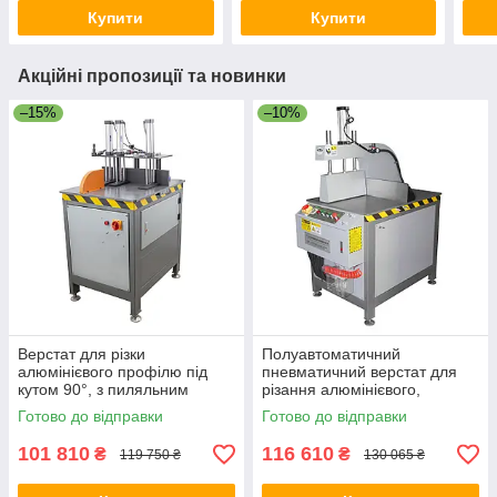
Купити
Купити
Акційні пропозиції та новинки
–15%
–10%
Верстат для різки
Полуавтоматичний
алюмінієвого профілю під
пневматичний верстат для
кутом 90°, з пиляльним
різання алюмінієвого,
диском 16 дюймів (405 мм) ,
мідного профілю
Готово до відправки
Готово до відправки
AC 220V
101 810
116 610
₴
₴
119 750 ₴
130 065 ₴