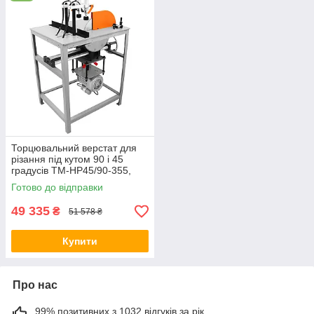
Торцювальний верстат для
різання під кутом 90 і 45
градусів TM-HP45/90-355,
відрізний верстат із
Готово до відправки
пневмопритискачем
49 335
₴
51 578 ₴
Купити
Про нас
99% позитивних з 1032 відгуків за рік