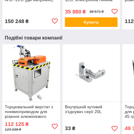
автоматичний упор лінійка
позиціонер з упором,
роликовий конвеєр
35 880
₴
38 571 ₴
150 248
112
₴
Купити
Подібні товари компанії
Торцювальний верстат з
Внутрішній кутовий
Торц
пневмоприводом для
з'єднувач серії 20L
для 
різання алюмінієвого
45 г
профілю під кутом 45
355,
112 125
₴
градусів TM-SAP45-405
пне
33
49 
₴
123 338 ₴