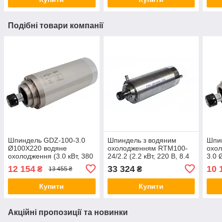
Подібні товари компанії
Шпиндель GDZ-100-3.0
Шпиндель з водяним
Шпи
Ø100Х220 водяне
охолодженням RTM100-
охо
охолодження (3.0 кВт, 380
24/2.2 (2.2 кВт, 220 В, 8.4
3.0 
В, ER20)
А, ER20) та збільшеним
В, 1
12 154
33 324
10 
₴
₴
13 455 ₴
крутним моментом
фрез
ЧПК
Купити
Купити
Акційні пропозиції та новинки