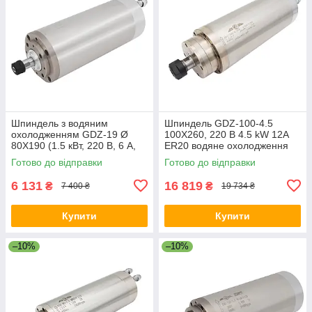
Шпиндель з водяним
Шпиндель GDZ-100-4.5
охолодженням GDZ-19 Ø
100X260, 220 В 4.5 kW 12А
80X190 (1.5 кВт, 220 В, 6 А,
ER20 водяне охолодження
ER11) для фрезерного
Готово до відправки
Готово до відправки
верстата з ЧПК
6 131
16 819
₴
₴
7 400 ₴
19 734 ₴
Купити
Купити
–10%
–10%