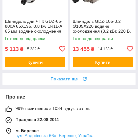
Шпиндель для ЧПК GDZ-65-
Шпиндель GDZ-105-3.2
800A 65X195, 0.8 kw ER11-A
Ø105Х220 водяне
65 мм водяне охолодження
охолодження (3.2 кВт, 220 В,
11.5 А, ER20)
Готово до відправки
Готово до відправки
5 113
13 455
₴
₴
5 382 ₴
14 128 ₴
Купити
Купити
Показати ще
Про нас
99% позитивних з 1034 відгуків за рік
Працює з 22.08.2011
м. Березне
вул. Андріївська 66а, Березне, Україна