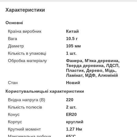
Характеристики
Основні
Країна виробник
Китай
Вага
10.5 г
Діаметр
105 мм
Кількість в упаковці
1 шт.
Обробка матеріалу
Фанера, М'яка деревина,
Тверда деревина, ЛДСП,
Пластик, Дерево, Мідь,
Ламінат, МДФ, Алюміній
Стан
Новий
Користувальницькі характеристики
Вхідна напруга (В)
220
Кількість полюсів
2 шт.
Конус
ER20
Корпус
круглий
Крутний момент
1.27 Нм
Максимальна робоча
65°С