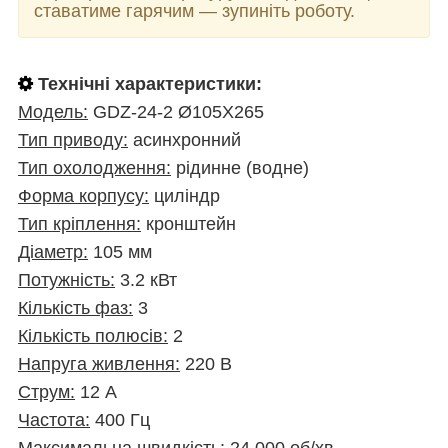
ставатиме гарячим — зупиніть роботу.
Технічні характеристики:
Модель:
GDZ-24-2 Ø105X265
Тип приводу:
асинхронний
Тип охолодження:
рідинне (водне)
Форма корпусу:
циліндр
Тип кріплення:
кронштейн
Діаметр:
105 мм
Потужність:
3.2 кВт
Кількість фаз:
3
Кількість полюсів:
2
Напруга живлення:
220 В
Струм:
12 А
Частота:
400 Гц