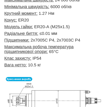
Максимальна швидкість:
24 000 об/хв
Мінімальна швидкість:
6000 об/хв
Крутний момент:
1.27 Нм
Конус:
ER20
Модель гайки:
ER20-А (М25х1.5)
Радіальне биття:
≤0.01 мм
Підшипники:
2х7005C P4, 2х7003C P4
Максимальна робоча температура
підшипникової опори:
65°С
Клас захисту:
ІР54
Вага нетто:
10.5 кг