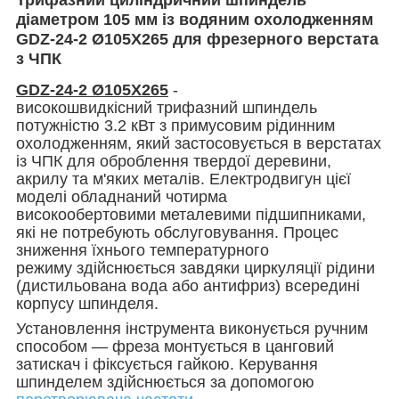
діаметром 105 мм із водяним охолодженням
GDZ-24-2 Ø105X265
для фрезерного верстата
з ЧПК
GDZ-24-2 Ø105X265
-
високошвидкісний трифазний шпиндель
потужністю 3.2 кВт з примусовим рідинним
охолодженням, який застосовується в верстатах
із ЧПК для оброблення твердої деревини,
акрилу та
м'яких металів. Електродвигун цієї
моделі обладнаний чотирма
високообертовими металевими підшипниками,
які не потребують обслуговування. Процес
зниження їхнього температурного
режиму здійснюється завдяки циркуляції рідини
(дистильована вода або антифриз) всередині
корпусу шпинделя.
Установлення інструмента виконується ручним
способом — фреза монтується в цанговий
затискач і фіксується гайкою. Керування
шпинделем здійснюється за допомогою