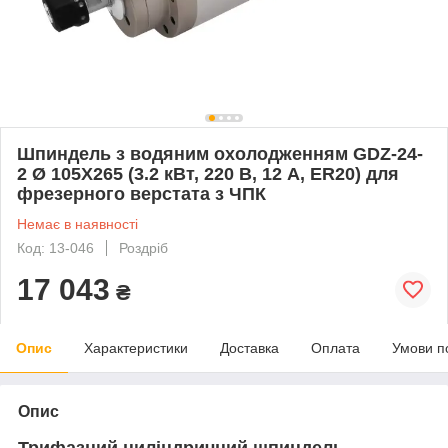
Шпиндель з водяним охолодженням GDZ-24-
2 Ø 105X265 (3.2 кВт, 220 В, 12 А, ER20) для
фрезерного верстата з ЧПК
Немає в наявності
Код: 13-046
Роздріб
17 043
₴
Опис
Характеристики
Доставка
Оплата
Умови п
Опис
Трифазний циліндричний шпиндель