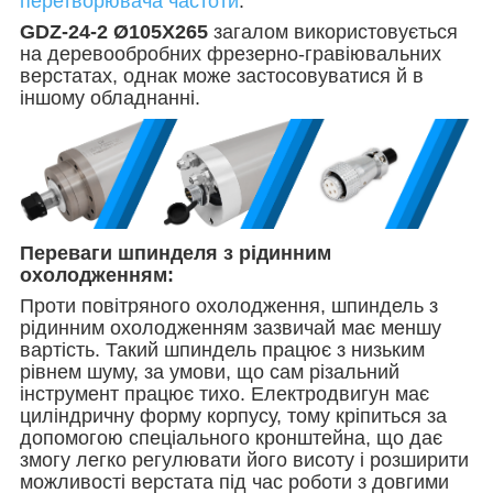
перетворювача частоти
.
GDZ-24-2 Ø105X265
загалом використовується
на деревообробних фрезерно-гравіювальних
верстатах, однак може застосовуватися й в
іншому обладнанні.
Переваги шпинделя з рідинним
охолодженням:
Проти повітряного охолодження, шпиндель з
рідинним охолодженням зазвичай має меншу
вартість. Такий шпиндель працює з низьким
рівнем шуму, за умови, що сам різальний
інструмент працює тихо. Електродвигун має
циліндричну форму корпусу, тому кріпиться за
допомогою спеціального кронштейна, що дає
змогу легко регулювати його висоту і розширити
можливості верстата під час роботи з довгими