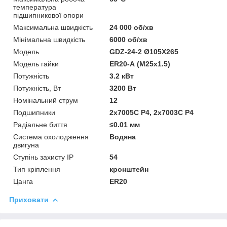
температура
підшипникової опори
Максимальна швидкість
24 000 об/хв
Мінімальна швидкість
6000 об/хв
Мoдель
GDZ-24-2 Ø105X265
Модель гайки
ER20-А (М25х1.5)
Потужність
3.2 кВт
Потужність, Вт
3200 Вт
Номінальний струм
12
Подшипники
2х7005C P4, 2х7003C P4
Радіальне биття
≤0.01 мм
Система охолодження
Водяна
двигуна
Ступінь захисту IP
54
Тип кріплення
кронштейн
Цанга
ER20
Приховати