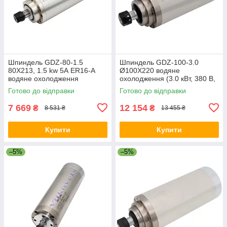
Шпиндель GDZ-80-1.5
Шпиндель GDZ-100-3.0
80X213, 1.5 kw 5А ER16-A
Ø100Х220 водяне
водяне охолодження
охолодження (3.0 кВт, 380 В,
ER20)
Готово до відправки
Готово до відправки
7 669
12 154
₴
₴
8 531 ₴
13 455 ₴
Купити
Купити
–5%
–5%