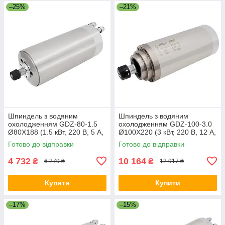
–25%
–21%
Шпиндель з водяним
Шпиндель з водяним
охолодженням GDZ-80-1.5
охолодженням GDZ-100-3.0
Ø80X188 (1.5 кВт, 220 В, 5 А,
Ø100X220 (3 кВт, 220 В, 12 А,
ER11) для фрезерного
ER20) для фрезерного
Готово до відправки
Готово до відправки
верстата з ЧПК
верстата з ЧПК
4 732
10 164
₴
₴
6 279 ₴
12 917 ₴
Купити
Купити
–17%
–15%