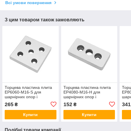
Всі умови повернення
З цим товаром також замовляють
Торцева пластина плита
Торцева пластина плита
Торц
EP6060-M16-S для
EP4080-M16-H для
EP8
шарнірних опор і
шарнірних опор і
шарн
підлогових елементів під
підлогових елементів під
підл
265
152
341
₴
₴
конструкційний профіль
конструкційний профіль
конс
Купити
Купити
Подібні товари компанії