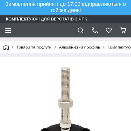
Замовлення прийняті до 17:00 відправляються в
той же день!
КОМПЛЕКТУЮЧІ ДЛЯ ВЕРСТАТІВ З ЧПК
Товари та послуги
Алюмінієвий профіль
Комплектуюч