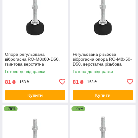
Опора регульована
Регульована різьбова
віброгасна RO-M8x80-D50,
віброгасна опора RO-M8x50-
гвинтова верстатна
D50, верстатна різьбова
віброопора М8, опорна ніжка
віброопора М8, промислова
Готово до відправки
Готово до відправки
опорна ніжка
81
81
₴
₴
153 ₴
153 ₴
Купити
Купити
–26%
–25%