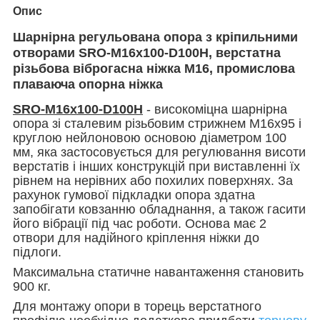
Опис
Шарнірна регульована опора з кріпильними
отворами SRO-M16x100-D100H
,
верстатна
різьбова віброгасна ніжка М16
, промислова
плаваюча опорна ніжка
SRO-M16x100-D100H
- високоміцна шарнірна
опора зі сталевим різьбовим стрижнем М16х95 і
круглою нейлоновою основою діаметром 100
мм
, яка застосовується
для регулювання висоти
верстатів і інших конструкцій при виставленні їх
рівнем на нерівних або похилих поверхнях. За
рахунок гумової підкладки опора здатна
запобігати ковзанню обладнання, а також
гасити
його вібрації під час роботи
. Основа має 2
отвори для надійного кріплення ніжки до
підлоги.
Максимальна статичне навантаження становить
900 кг.
Для монтажу опори в торець верстатного