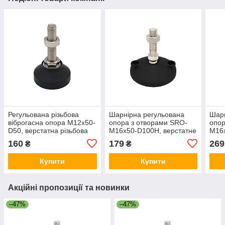
Регульована різьбова
Шарнірна регульована
Шарн
віброгасна опора M12x50-
опора з отворами SRO-
опор
D50, верстатна різьбова
M16x50-D100H, верстатне
M16x
віброопора М12, опорна
різьбова віброгасна ніжка
різь
160
179
269
₴
₴
ніжка
М16
опор
Купити
Купити
Акційні пропозиції та новинки
–47%
–47%