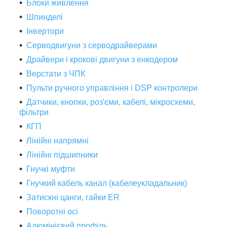
Блоки живлення
Шпинделі
Інвертори
Серводвигуни з серводрайверами
Драйвери і крокові двигуни з енкодером
Верстати з ЧПК
Пульти ручного управління і DSP контролери
Датчики, кнопки, роз'єми, кабелі, мікросхеми,
фільтри
КГП
Лінійні напрямні
Лінійні підшипники
Гнучкі муфти
Гнучкий кабель канал (кабелеукладальник)
Затискні цанги, гайки ER
Поворотні осі
Алюмінієвий профіль