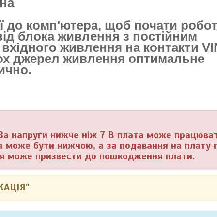
 на
її до комп'ютера, щоб почати робот
ід блока живлення з постійним
вхідного живлення на контакти VI
ькох джерел живлення оптимальне
ично.
 За напруги нижче ніж 7 В плата може працюват
га може бути нижчою, а за подавання на плату 
ння може призвести до пошкодження плати.
КАЦІЯ"