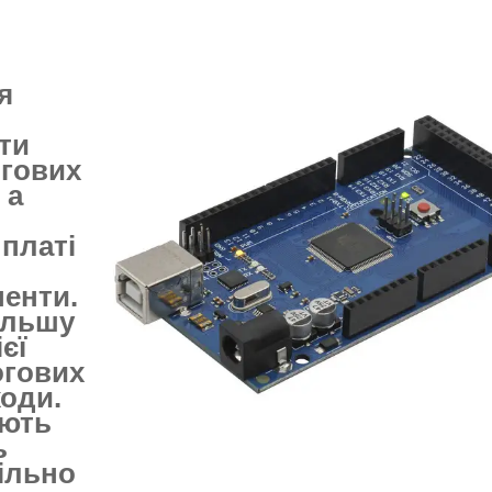
я
ти
огових
 а
 платі
енти.
ільшу
єї
огових
ходи.
юють
ь
ільно