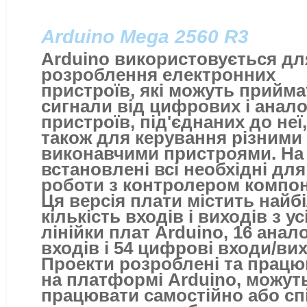
Arduino Mega 2560 R3
Arduino використовується дл
розроблення електронних
пристроїв, які можуть прийма
сигнали від цифрових і анал
пристроїв, під'єднаних до неї,
також для керування різними
виконавчими пристроями.
На
встановлені всі необхідні для
роботи з контролером компон
Ця версія плати містить найб
кількість входів і виходів з усі
лінійки плат Arduinо, 16 анал
входів і 54 цифрові входи/ви
Проекти розроблені та прац
на платформі Arduino, можут
працювати самостійно або сп