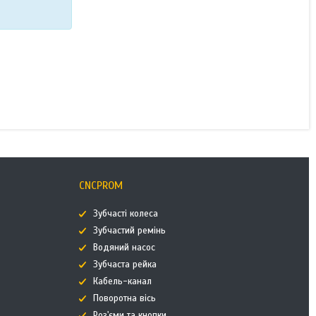
CNCPROM
Зубчасті колеса
Зубчастий ремінь
Водяний насос
Зубчаста рейка
Кабель-канал
Поворотна вісь
Роз'єми та кнопки