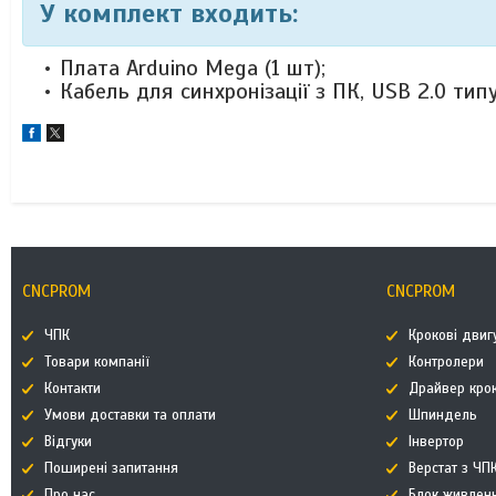
У комплект входить:
Плата Arduino Mega (1 шт);
Кабель для синхронізації з ПК, USB 2.0 типу 
CNCPROM
CNCPROM
ЧПК
Крокові двиг
Товари компанії
Контролери
Контакти
Драйвер кро
Умови доставки та оплати
Шпиндель
Відгуки
Інвертор
Поширені запитання
Верстат з ЧП
Про нас
Блок живлен