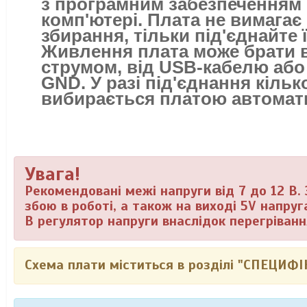
з програмним забезпеченням
комп'ютері. Плата не вимагає
збирання, тільки під'єднайте 
Живлення плата може брати в
струмом, від USB-кабелю або 
GND. У разі під'єднання кіл
вибирається платою автомат
Увага!
Рекомендовані межі напруги від 7 до 12 В.
збою в роботі, а також на виході 5V напру
В регулятор напруги внаслідок перегріва
Схема плати міститься в розділі "СПЕЦИФІ