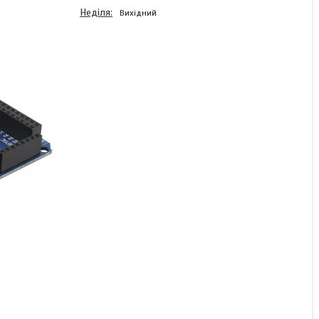
Неділя
Вихідний
Плата Arduino Mega R3,
контролер ЧПК + USB
(original)
Немає в наявності
852 ₴