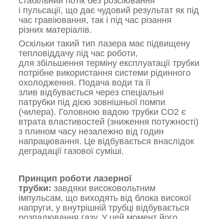
стабільний потік без розсіювання
і пульсації, що дає чудовий результат як під
час гравіювання, так і під час різання
різних матеріалів.
Оскільки такий тип лазера має підвищену
тепловіддачу під час роботи,
для збільшення терміну експлуатації трубки
потрібне використання системи рідинного
охолодження. Подача води та її
злив відбувається через спеціальні
патрубки під дією зовнішньої помпи
(чилера). Головною вадою трубки CO2 є
втрата властивостей (зниження потужності)
з плином часу незалежно від годин
напрацювання. Це відбувається внаслідок
деградації газової суміші.
Принцип роботи лазерної
трубки:
завдяки високовольтним
імпульсам, що виходять від блока високої
напруги, у внутрішній трубці відбувається
розпалювання газу. У цей момент його