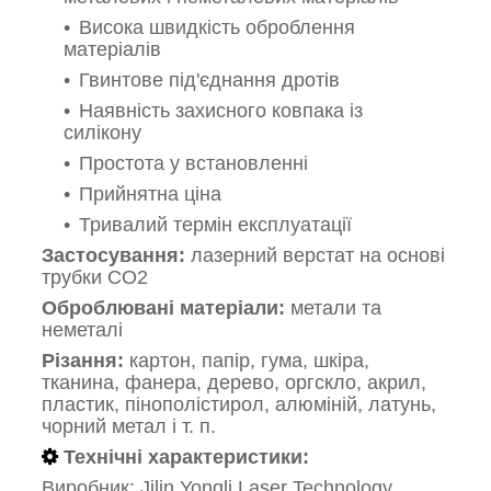
Висока швидкість оброблення
матеріалів
Гвинтове під'єднання дротів
Наявність захисного ковпака із
силікону
Простота у встановленні
Прийнятна ціна
Тривалий термін експлуатації
Застосування:
лазерний верстат на основі
трубки CO2
Оброблювані матеріали:
метали та
неметалі
Різання:
картон, папір,
гума, шкіра,
тканина, фанера, дерево, оргскло, акрил,
пластик, пінополістирол, алюміній, латунь,
чорний метал і т. п.
Технічні характеристики:
Виробник:
Jilin Yongli Laser Technology