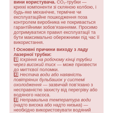
вини користувача.
CO₂-трубки —
крихкі компоненти зі скляною колбою, і
будь-яке механічне, термічне чи
експлуатаційне пошкодження поза
контролем виробника не покривається
гарантійними зобов’язаннями. Просимо
дотримуватися правил експлуатації та
бути максимально обережними під час її
використання.
❗
Основні причини виходу з ладу
лазерної трубки:
1️⃣
Іскріння на робочому кінці трубки
через високий тиск
— може призвести
до миттєвої поломки.
2️⃣
Нестача води або наявність
повітряних бульбашок у системі
охолодження
— зазвичай пов’язано з
несправністю захисту від перегріву або
водяного насоса.
3️⃣
Неправильна температура води
(надто висока або надто низька) —
необхідно використовувати водяний