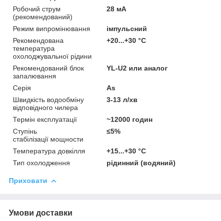
Робочий струм
28 мА
(рекомендований)
Режим випромінювання
імпульсний
Рекомендована
+20...+30 °С
температура
охолоджувальної рідини
Рекомендований блок
YL-U2 или аналог
запалювання
Серія
As
Швидкість водообміну
3-13 л/хв
відповідного чилера
Термін експлуатації
~12000 годин
Ступінь
≤5%
стабілізації мощности
Температура довкілля
+15...+30 °С
Тип охолодження
рідинний (водяний)
Приховати
Умови доставки