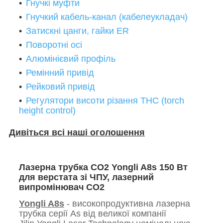
Гнучкі муфти
Гнучкий кабель-канал (кабелеукладач)
Затискні цанги, гайки ER
Поворотні осі
Алюмінієвий профіль
Ремінний привід
Рейковий привід
Регулятори висоти різання THC (torch
height control)
Дивіться всі наші оголошення
Лазерна трубка CO2 Yongli A8s 150 Вт
для верстата зі ЧПУ, лазерний
випромінювач CO2
Yongli A8s
- високопродуктивна лазерна
трубка серії As від великої компанії