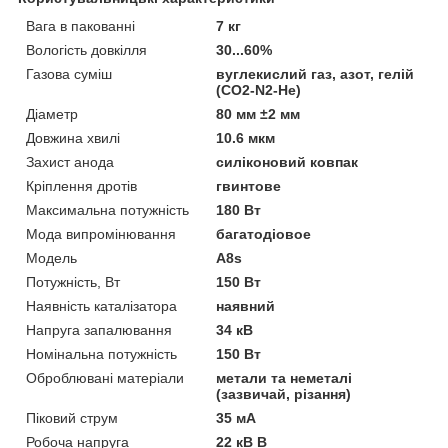
Вага в пакованні
7 кг
Вологість довкілля
30...60%
Газова суміш
вуглекислий газ, азот, гелій
(СO2-N2-He)
Діаметр
80 мм ±2 мм
Довжина хвилі
10.6 мкм
Захист анода
силіконовий ковпак
Кріплення дротів
гвинтове
Максимальна потужність
180 Вт
Мода випромінювання
багатодіовое
Мoдель
A8s
Потужність, Вт
150 Вт
Наявність каталізатора
наявний
Напруга запалювання
34 кВ
Номінальна потужність
150 Вт
Оброблювані матеріали
метали та неметалі
(зазвичай, різання)
Піковий струм
35 мА
Робоча напруга
22 кВ В