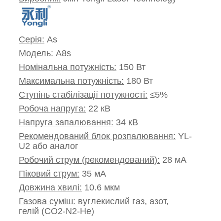
Серія:
As
Модель:
A8s
Номінальна потужність:
150 Вт
Максимальна потужність:
180 Вт
Ступінь стабілізації потужності:
≤5%
Робоча напруга:
22 кВ
Напруга запалювання:
34 кВ
Рекомендований блок розпалювання:
YL-
U2 або аналог
Робочий струм (рекомендований):
28 мА
Піковий струм:
35 мА
Довжина хвилі:
10.6 мкм
Газова суміш:
вуглекислий газ, азот,
гелій (СO2-N2-He)