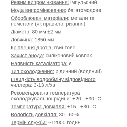
Режим випромінювання:
імпульсний
Мода випромінювання:
багатомодове
Оброблювані матеріали:
метали та
неметали (як правило, різання)
Діаметр:
80 мм ±2 мм
Довжина:
1850 мм
Кріплення дротів:
гвинтове
Захист анода:
силіконовий ковпак
Наявність каталізатора:
є
Тип охолодження:
рідинний (водяний)
Швидкість водообміну відповідного
чиллера:
3-13 л/хв
Рекомендована температура
охолоджувальної рідини:
+20...+30 °С
Температура довкілля:
+15...+30 °С
Вологість довкілля:
30...60%
Термін служби:
~12000 годин