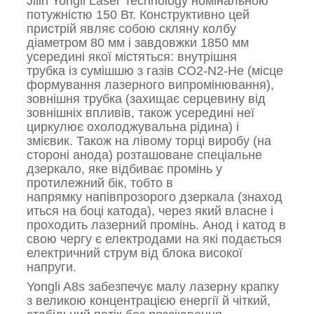
Jilin Yongli Laser Technology номінальною
потужністю 150 Вт. Конструктивно цей
пристрій являє собою скляну колбу
діаметром 80 мм і завдовжки 1850 мм
усередині якої містяться: внутрішня
трубка із сумішшю з газів CO2-N2-He (місце
формування лазерного випромінювання),
зовнішня трубка (захищає серцевину від
зовнішніх впливів, також усередині неї
циркулює охолоджувальна рідина) і
змієвик. Також на лівому торці виробу (на
стороні анода) розташоване спеціальне
дзеркало, яке відбиває промінь у
протилежний бік, тобто в
напрямку напівпрозорого дзеркала (знаход
иться на боці катода), через який власне і
проходить лазерний промінь. Анод і катод в
свою чергу є електродами на які подається
електричний струм від блока високої
напруги.
Yongli A8s забезпечує малу лазерну крапку
з великою концентрацією енергії й чіткий,