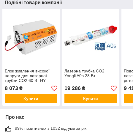
Подібні товари компанії
Блок живлення високої
Лазерна трубка CO2
Пово
напруги для лазерної
Yongli A0s 28 Вт
лазе
трубки CO2 60 Вт HY-
рото
ESA80, блок
8 073
19 286
9 4
₴
₴
розпалювання лазерного
гравера
Купити
Купити
Про нас
99% позитивних з 1032 відгуків за рік