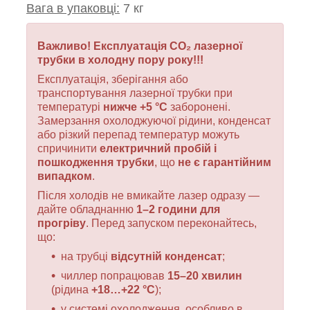
Вага в упаковці:
7 кг
Важливо! Експлуатація CO₂ лазерної
трубки в холодну пору року!!!
Експлуатація, зберігання або
транспортування лазерної трубки при
температурі
нижче +5 °C
заборонені.
Замерзання охолоджуючої рідини, конденсат
або різкий перепад температур можуть
спричинити
електричний пробій і
пошкодження трубки
, що
не є гарантійним
випадком
.
Після холодів не вмикайте лазер одразу —
дайте обладнанню
1–2 години для
прогріву
. Перед запуском переконайтесь,
що:
на трубці
відсутній конденсат
;
чиллер попрацював
15–20 хвилин
(рідина
+18…+22 °C
);
у системі охолодження, особливо в