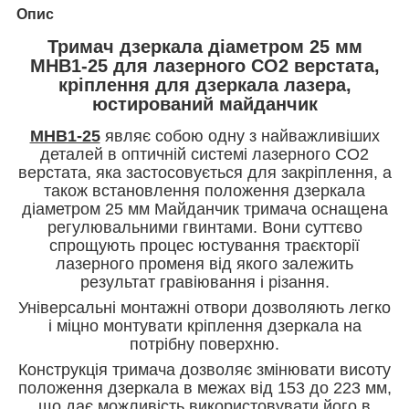
Опис
Тримач дзеркала діаметром 25 мм
MHB1-25 для лазерного CO2 верстата,
кріплення для дзеркала лазера,
юстирований майданчик
MHB1-25
являє собою одну з найважливіших
деталей в оптичній системі
лазерного СО2
верстата, яка застосовується для закріплення, а
також встановлення положення дзеркала
діаметром 25 мм
Майданчик тримача оснащена
регулювальними гвинтами. Вони суттєво
спрощують процес юстування траєкторії
лазерного променя від якого залежить
результат гравіювання і різання
.
Універсальні монтажні отвори дозволяють легко
і міцно монтувати кріплення дзеркала на
потрібну поверхню.
Конструкція тримача дозволяє змінювати висоту
положення дзеркала в межах від 153 до 223 мм,
що дає можливість використовувати його в