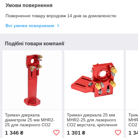
Умови повернення
Повернення товару впродовж 14 днів за домовленістю
Всі умови повернення
Подібні товари компанії
Тримач дзеркала
Тримач дзеркала 25 мм
Трим
діаметром 25 мм MHR2-
MHR2-25 для лазерного
MHR1
25 для лазерного CO2
CO2 верстата, кріплення
CO2 
верстата, кріплення для
для дзеркала лазера,
для 
1 346
1 301
1 3
₴
₴
дзеркала лазера,
юстувальний майданчик
юст