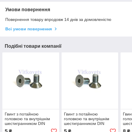
Умови повернення
Повернення товару впродовж 14 днів за домовленістю
Всі умови повернення
Подібні товари компанії
Гвинт з потайною
Гвинт з потайною
Гвин
головкою та внутрішнім
головкою та внутрішнім
голо
шестигранником DIN
шестигранником DIN
шест
7991, різьблення М5х10
7991, різьблення М4х10
7991
5
5
8
₴
₴
₴