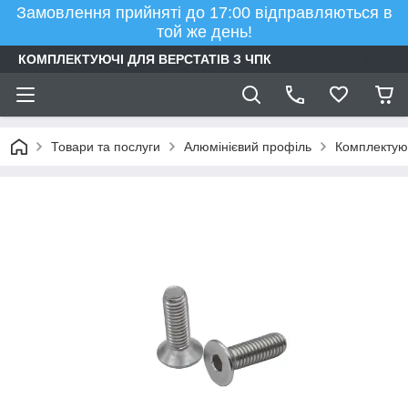
Замовлення прийняті до 17:00 відправляються в
той же день!
КОМПЛЕКТУЮЧІ ДЛЯ ВЕРСТАТІВ З ЧПК
Товари та послуги
Алюмінієвий профіль
Комплектуюч