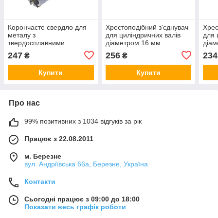
Корончасте свердло для
Хрестоподібний з'єднувач
Хрес
металу з
для циліндричних валів
для 
твердосплавними
діаметром 16 мм
діам
напайками діаметром 48
СС16х16, хрестовий
СС10
247
256
234
₴
₴
мм
затискач кронштейн
зати
Купити
Купити
Про нас
99% позитивних з 1034 відгуків за рік
Працює з 22.08.2011
м. Березне
вул. Андріївська 66а, Березне, Україна
Контакти
Сьогодні працює з 09:00 до 18:00
Показати весь графік роботи