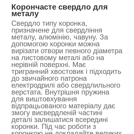
Корончасте свердло для
металу
Свердло типу коронка,
призначене для свердління
металу, алюмінію, чавуну. За
допомогою коронки можна
вирізати отвори певного діаметра
на листовому металі або на
нерівній поверхні. Має
тригранний хвостовик і підходить
до звичайного патрона
електродрилі або свердлильного
верстата. Внутрішня пружина
для виштовхування
відпрацьованого матеріалу дає
змогу висвердленій частині
деталі залишатися всередині
коронки. Під час роботи з
коронкою не докладайте великих