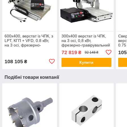
600х400, верстат із ЧПК, з
300х400 верстат із ЧПК,
Све
LPT, КГП + VFD, 0.8 кВт,
на 3 осі, 0,8 кВт,
верс
на 3 осі, фрезерно-
фрезерно-гравірувальний
0.75
гравірувальний з водяним
з водяним охолодженням,
72 819
105
₴
92 148 ₴
охолодженням
LPT , КГП + VFD
108 105
₴
Купити
Подібні товари компанії