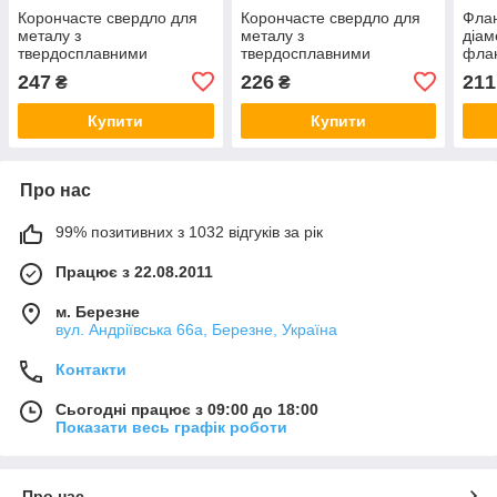
Корончасте свердло для
Корончасте свердло для
Флан
металу з
металу з
діам
твердосплавними
твердосплавними
флан
напайками діаметром 48
напайками діаметром
валі
247
226
211
₴
₴
мм
16.5 мм
прив
Купити
Купити
Про нас
99% позитивних з 1032 відгуків за рік
Працює з 22.08.2011
м. Березне
вул. Андріївська 66а, Березне, Україна
Контакти
Сьогодні працює з 09:00 до 18:00
Показати весь графік роботи
Про нас