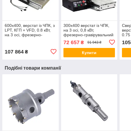
600х400, верстат із ЧПК, з
300х400 верстат із ЧПК,
Све
LPT, КГП + VFD, 0.8 кВт,
на 3 осі, 0,8 кВт,
верс
на 3 осі, фрезерно-
фрезерно-гравірувальний
0.75
гравірувальний з водяним
з водяним охолодженням,
72 657
105
₴
91 943 ₴
охолодженням
LPT , КГП + VFD
107 864
₴
Купити
Подібні товари компанії