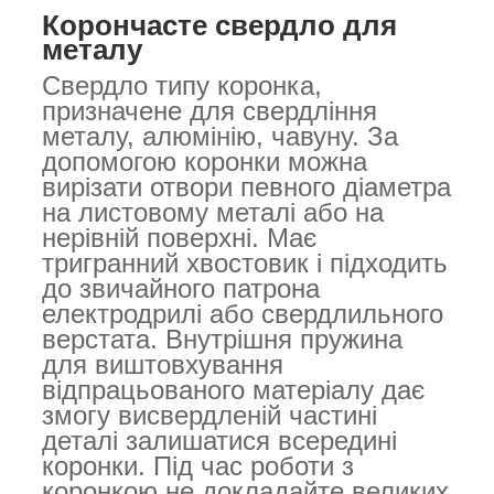
Корончасте свердло для
металу
Свердло типу коронка,
призначене для свердління
металу, алюмінію, чавуну. За
допомогою коронки можна
вирізати отвори певного діаметра
на листовому металі або на
нерівній поверхні. Має
тригранний хвостовик і підходить
до звичайного патрона
електродрилі або свердлильного
верстата. Внутрішня пружина
для виштовхування
відпрацьованого матеріалу дає
змогу висвердленій частині
деталі залишатися всередині
коронки. Під час роботи з
коронкою не докладайте великих