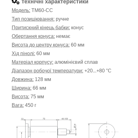
Технічні характеристики
Модель:
TM60-CC
Тип позиціювання:
ручне
Притискний кінець бабки:
конус
Обертання конуса:
немає
Висота до центру конуса:
60 мм
Хід пінолі:
60 мм
Матеріал корпусу:
алюмінієвий сплав
Діапазон робочої температури:
+20...+80 °С
Довжина:
128 мм
Ширина:
66 мм
Висота:
75 мм
Вага:
450 г