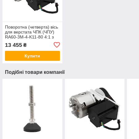
Поворотна (четверта) вісь
для верстата ЧПК (ЧПУ)
RA60-3M-4-K11-80 4:1 з
трикулачковим патроном
13 455
₴
на ремінному редукторі
Купити
Подібні товари компанії