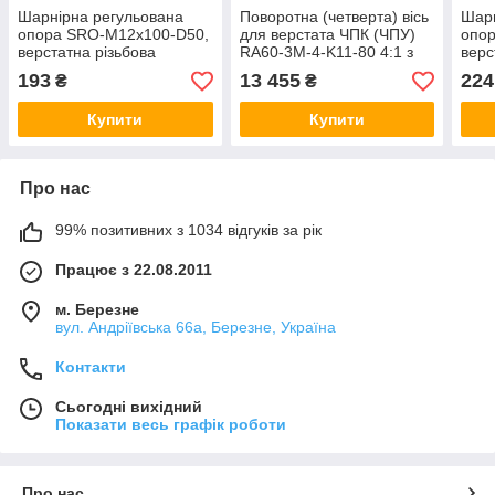
Шарнірна регульована
Поворотна (четверта) вісь
Шарн
опора SRO-M12x100-D50,
для верстата ЧПК (ЧПУ)
опо
верстатна різьбова
RA60-3M-4-K11-80 4:1 з
верс
віброопора М12, опорна
трикулачковим патроном
вібр
193
13 455
224
₴
₴
ніжка
на ремінному редукторі
ніжк
Купити
Купити
Про нас
99% позитивних з 1034 відгуків за рік
Працює з 22.08.2011
м. Березне
вул. Андріївська 66а, Березне, Україна
Контакти
Сьогодні вихідний
Показати весь графік роботи
Про нас