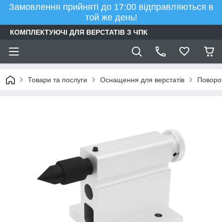
Замовлення прийняті до 17:00 відправляються в
той же день!
КОМПЛЕКТУЮЧІ ДЛЯ ВЕРСТАТІВ З ЧПК
Товари та послуги
Оснащення для верстатів
Поворот