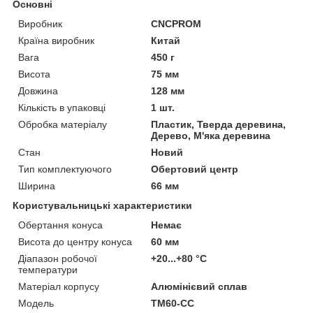
Основні
Виробник
CNCPROM
Країна виробник
Китай
Вага
450 г
Висота
75 мм
Довжина
128 мм
Кількість в упаковці
1 шт.
Обробка матеріалу
Пластик, Тверда деревина,
Дерево, М'яка деревина
Стан
Новий
Тип комплектуючого
Обертовий центр
Ширина
66 мм
Користувальницькі характеристики
Обертання конуса
Немає
Висота до центру конуса
60 мм
Діапазон робочої
+20...+80 °С
температури
Матеріал корпусу
Алюмінієвий сплав
Мoдель
TM60-CC