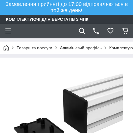
Замовлення прийняті до 17:00 відправляються в
той же день!
КОМПЛЕКТУЮЧІ ДЛЯ ВЕРСТАТІВ З ЧПК
Товари та послуги
Алюмінієвий профіль
Комплектуюч