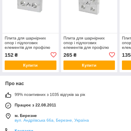
Плита для шарнірних
Плита для шарнірних
Плит
опор і підлогових
опор і підлогових
опор
елементів для профілю
елементів для профілю
елем
серії 40х80
серії 60х60
сері
152
265
135
₴
₴
Купити
Купити
Про нас
99% позитивних з 1035 відгуків за рік
Працює з 22.08.2011
м. Березне
вул. Андріївська 66а, Березне, Україна
Контакти