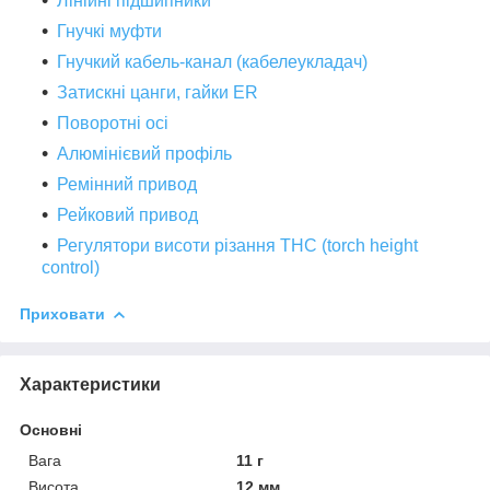
Лінійні підшипники
Гнучкі муфти
Гнучкий кабель-канал (кабелеукладач)
Затискні цанги, гайки ER
Поворотні осі
Алюмінієвий профіль
Ремінний привод
Рейковий привод
Регулятори висоти різання THC (torch height
control)
Приховати
Характеристики
Основні
Вага
11 г
Висота
12 мм