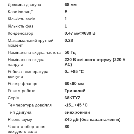
Довжина двигуна
68 мм
Клас ізоляції
Е
Кількість валів
1
Кількість фаз
1
Конденсатор
0.47 мкФ/630 В
Максимальний крутний
0.28
момент
Номінальна вхідна частота
50 Гц
Номінальна вхідна
220 В змінного струму (220 V
напруга
AC)
Робоча температура
0...+85 °C
двигуна
Розмір фланця
60х60 мм
Режим роботи
Тривалий
Серія
68KTYZ
Температура довкілля
-15...+45 °C
Тип двигуна
синхронний
Рівень шуму
≤45 дБ (без навантаження)
Частота обертання
80
вихідного вала