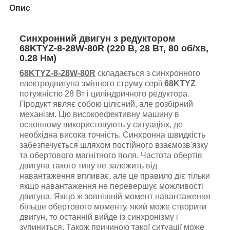
Опис
Синхронний двигун з редуктором
68KTYZ-8-28W-80R (220 В, 28 Вт, 80 об/хв,
0.28 Нм)
68KTYZ-8-28W-80R
складається з синхронного
електродвигуна змінного струму серії
68KTYZ
потужністю 28 Вт і
циліндричного
редуктора.
Продукт являє собою цілісний, але розбірний
механізм.
Цю високоефективну машину в
основному використовують у ситуаціях, де
необхідна висока точність.
Синхронна швидкість
забезпечується шляхом постійного взаємозв'язку
та обертового магнітного поля.
Частота обертів
двигуна такого типу не залежить від
навантаження впливає, але це правило діє тільки
якщо навантаження не перевершує можливості
двигуна.
Якщо ж зовнішній момент навантаження
більше обертового моменту, який може створити
двигун, то останній вийде із синхронізму і
зупиниться. Також причиною такої ситуації може