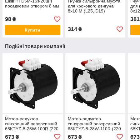
Шків HTD5M-15з-20ш з
Гнучка сильфонна муфта
Гнуч
посадковим отвором 8 мм
для крокового двигуна
для 
8х10 М (L25, D19)
8х12
98
381
₴
314
₴
Купити
Подібні товари компанії
Мотор-редуктор
Мотор-редуктор
Мото
синхронний реверсивний
синхронний реверсивний
синх
68KTYZ-8-28W-100R (220
68KTYZ-8-28W-110R (220
68KT
В, 28 Вт, 100 об/хв, 0.18
В, 28 Вт, 110 об/хв, 0.18
28 В
673
673
673
₴
₴
Нм)
Нм)