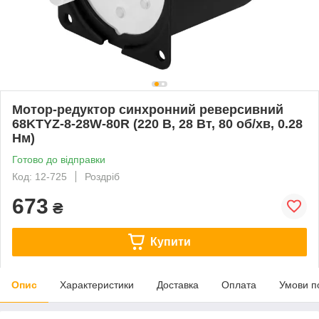
Мотор-редуктор синхронний реверсивний
68KTYZ-8-28W-80R (220 В, 28 Вт, 80 об/хв, 0.28
Нм)
Готово до відправки
Код: 12-725
Роздріб
673
₴
Купити
Опис
Характеристики
Доставка
Оплата
Умови п