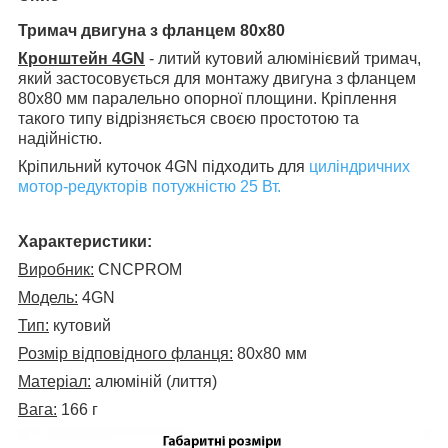
Тримач двигуна з фланцем 80х80
Кронштейн 4GN
- литий кутовий алюмінієвий тримач,
який застосовується для монтажу двигуна з фланцем
80х80 мм паралельно опорної площини. Кріплення
такого типу відрізняється своєю простотою та
надійністю.
Кріпильний куточок 4GN підходить для
циліндричних
мотор-редукторів потужністю 25 Вт.
Характеристики:
Виробник:
CNCPROM
Модель:
4GN
Тип:
кутовий
Розмір відповідного фланця:
80х80 мм
Матеріал:
алюміній (лиття)
Вага:
166 г