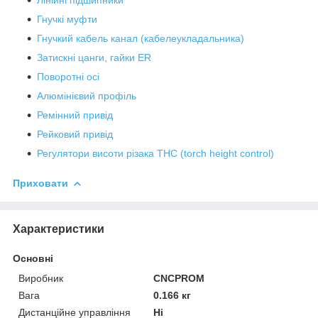
Лінійні підшипники
Гнучкі муфти
Гнучкий кабель канал (кабелеукладальника)
Затискні цанги, гайки ER
Поворотні осі
Алюмінієвий профіль
Ремінний привід
Рейковий привід
Регулятори висоти різака THC (torch height control)
Приховати
Характеристики
Основні
Виробник
CNCPROM
Вага
0.166 кг
Дистанційне управління
Ні