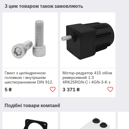
З цим товаром також замовляють
Гвинт з циліндричною
Мотор-редуктор 415 об/хв
головкою і внутрішнім
реверсивний 1:3
шестигранником DIN 912,
4RK25RGN-C і 4GN-3-K з
M5x16
регульованою швидкістю
5
3 371
₴
₴
Подібні товари компанії