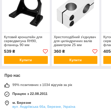
Кутовий кронштейн для
Хрестоподібний з'єднувач
Куто
серводвигуна RH90,
для циліндричних валів
серв
фланець 90 мм
діаметром 25 мм
фла
СС25х25, хрестовий
539
360
405
₴
₴
затискач кронштейн
Купити
Купити
Про нас
99% позитивних з 1034 відгуків за рік
Працює з 22.08.2011
м. Березне
вул. Андріївська 66а, Березне, Україна