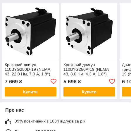
Кроковий двигун
Кроковий двигун
Двиг
110BYG250D-19 (NEMA
110BYG250A-19 (NEMA
три
43, 22.0 Нм, 7.0 А, 1.8°)
43, 8.0 Нм, 4.3 А, 1.8°)
19 (
А, 1.
7 669
5 696
6 1
₴
₴
Купити
Купити
Про нас
99% позитивних з 1034 відгуків за рік