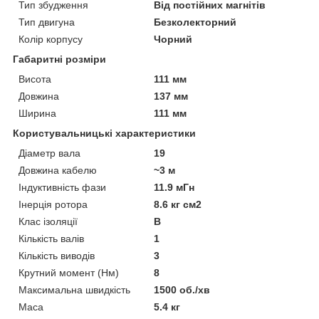
Тип збудження
Від постійних магнітів
Тип двигуна
Безколекторний
Колір корпусу
Чорний
Габаритні розміри
Висота
111 мм
Довжина
137 мм
Ширина
111 мм
Користувальницькі характеристики
Діаметр вала
19
Довжина кабелю
~3 м
Індуктивність фази
11.9 мГн
Інерція ротора
8.6 кг см2
Клас ізоляції
В
Кількість валів
1
Кількість виводів
3
Крутний момент (Нм)
8
Максимальна швидкість
1500 об./хв
Маса
5.4 кг