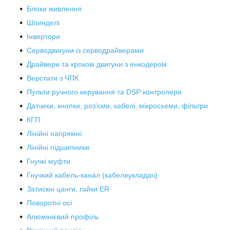
Блоки живлення
Шпинделі
Інвертори
Серводвигуни із серводрайверами
Драйвери та крокові двигуни з енкодером
Верстати з ЧПК
Пульти ручного керування та DSP контролери
Датчики, кнопки, роз'єми, кабелі, мікросхеми, фільтри
КГП
Лінійні напрямні
Лінійні підшипники
Гнучкі муфти
Гнучкий кабель-канал (кабелеукладач)
Затискні цанги, гайки ER
Поворотні осі
Алюмінієвий профіль