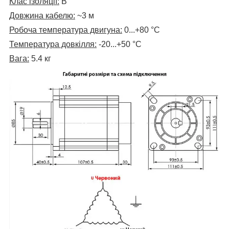
Клас ізоляції:
В
Довжина кабелю:
~3 м
Робоча температура двигуна:
0...+80
°C
Температура довкілля:
-20...+50 °C
Вага:
5.4 кг