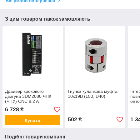
Всі умови повернення
З цим товаром також замовляють
Драйвер крокового
Гнучка кулачкова муфта
Інте
двигуна 3DМ2080 ЧПК
10х19В (L50, D40)
пов
(ЧПУ) CNC 8.2 A
опто
LPT 
6 728
₴
502
1 3
₴
Купити
Подібні товари компанії