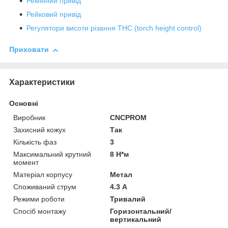
Ремінний привід
Рейковий привід
Регулятори висоти різання THC (torch height control)
Приховати
Характеристики
Основні
Виробник
CNCPROM
Захисний кожух
Так
Кількість фаз
3
Максимальний крутний
8 Н*м
момент
Матеріал корпусу
Метал
Споживаний струм
4.3 А
Режими роботи
Тривалий
Спосіб монтажу
Горизонтальний/
вертикальний