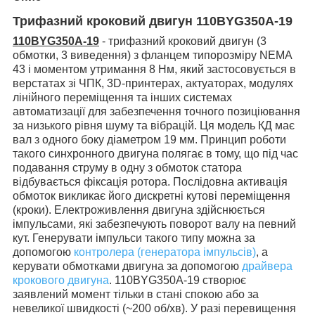
Трифазний кроковий двигун 110BYG350А-19
110BYG350А-19
- трифазний
кроковий двигун (3
обмотки, 3 виведення) з фланцем типорозміру NEMA
43 і моментом утримання 8 Нм,
який застосовується в
верстатах зі ЧПК, 3D-принтерах, актуаторах, модулях
лінійного переміщення та інших системах
автоматизації для забезпечення точного позиціювання
за низького рівня шуму та вібрацій.
Ця модель КД має
вал з одного боку діаметром 19 мм. Принцип роботи
такого синхронного двигуна полягає в тому, що під час
подавання струму в одну з обмоток статора
відбувається фіксація ротора. Послідовна активація
обмоток викликає його дискретні кутові переміщення
(кроки).
Електроживлення двигуна здійснюється
імпульсами, які забезпечують поворот валу на певний
кут. Генерувати імпульси такого типу можна за
допомогою
контролера (генератора імпульсів)
, а
керувати обмотками двигуна за допомогою
драйвера
крокового двигуна
.
110BYG350А-19 створює
заявлений момент
тільки в стані спокою або
за
невеликої швидкості (~200 об/хв). У разі перевищення