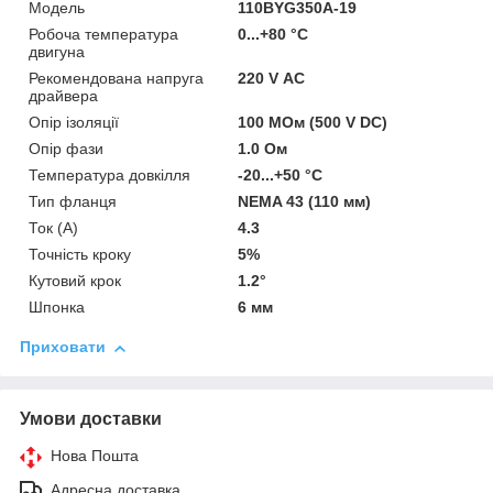
Мoдель
110BYG350А-19
Робоча температура
0...+80 °C
двигуна
Рекомендована напруга
220 V АC
драйвера
Опір ізоляції
100 МОм (500 V DC)
Опір фази
1.0 Ом
Температура довкілля
-20...+50 °C
Тип фланця
NEMA 43 (110 мм)
Ток (A)
4.3
Точність кроку
5%
Кутовий крок
1.2°
Шпонка
6 мм
Приховати
Умови доставки
Нова Пошта
Адресна доставка