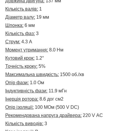
Довжина двигуна:
137 мм
Кількість валів:
1
Діаметр валу:
19 мм
Шпонка:
6 мм
Кількість фаз:
3
Струм:
4.3 А
Момент утримання:
8.0 Нм
Кутовий крок:
1.2°
Точність кроку:
5%
Максимальна швидкість:
1500 об./хв
Опір фази:
1.0 Ом
Індуктивність фази:
11.9 мГн
Інерція ротора:
8.6 до
г см2
Опір ізоляції:
100 МОм (500 V DC)
Рекомендована напруга драйвера:
220
V АC
Кількість виводів:
3