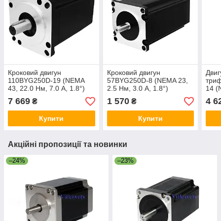
Кроковий двигун
Кроковий двигун
Двиг
110BYG250D-19 (NEMA
57BYG250D-8 (NEMA 23,
три
43, 22.0 Нм, 7.0 А, 1.8°)
2.5 Нм, 3.0 А, 1.8°)
14 (
А, 1.
7 669
1 570
4 6
₴
₴
Купити
Купити
Акційні пропозиції та новинки
–24%
–23%