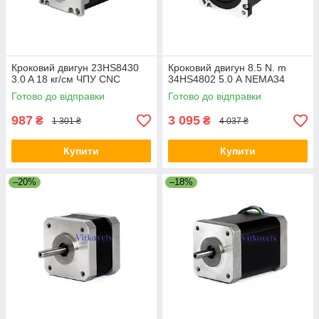
Кроковий двигун 23HS8430
Кроковий двигун 8.5 N. m
3.0 A 18 кг/см ЧПУ CNC
34HS4802 5.0 А NEMA34
Готово до відправки
Готово до відправки
987
3 095
₴
₴
1 301 ₴
4 037 ₴
Купити
Купити
–20%
–18%