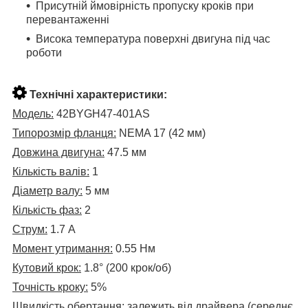
Присутній ймовірність пропуску кроків при
перевантаженні
Висока температура поверхні двигуна під час
роботи
Технічні характеристики:
Модель:
42BYGH47-401AS
Типорозмір фланця:
NEMA 17 (42 мм)
Довжина двигуна:
47.5 мм
Кількість валів:
1
Діаметр валу:
5 мм
Кількість фаз:
2
Струм:
1.7 А
Момент утримання:
0.55 Нм
Кутовий крок:
1.8° (200 крок/об)
Точність кроку:
5%
Швидкість обертання:
залежить від драйвера (середнє