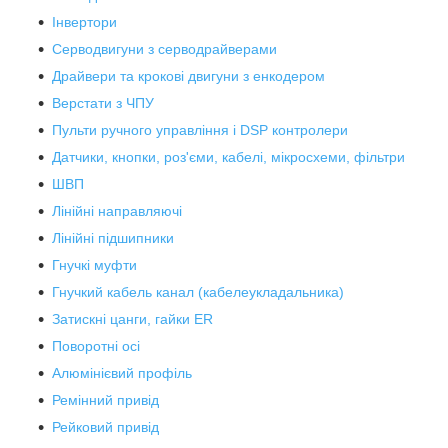
Інвертори
Серводвигуни з серводрайверами
Драйвери та крокові двигуни з енкодером
Верстати з ЧПУ
Пульти ручного управління і DSP контролери
Датчики, кнопки, роз'єми, кабелі, мікросхеми, фільтри
ШВП
Лінійні направляючі
Лінійні підшипники
Гнучкі муфти
Гнучкий кабель канал (кабелеукладальника)
Затискні цанги, гайки ER
Поворотні осі
Алюмінієвий профіль
Ремінний привід
Рейковий привід