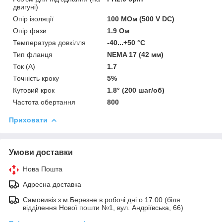
двигуні)
Опір ізоляції
100 МОм (500 V DC)
Опір фази
1.9 Ом
Температура довкілля
-40...+50 °C
Тип фланця
NEMA 17 (42 мм)
Ток (A)
1.7
Точність кроку
5%
Кутовий крок
1.8° (200 шаг/об)
Частота обертання
800
Приховати
Умови доставки
Нова Пошта
Адресна доставка
Самовивіз з м.Березне в робочі дні о 17.00 (біля
відділення Нової пошти №1, вул. Андріївська, 66)