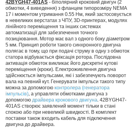
42BYGH47-401AS
-
біполярний кроковий двигун (2
обмотки, 4 виведення) з фланцем типорозміру NEMA
17 і моментом утримання 0.55 Нм,
який застосовується
в невеликих верстатах з ЧПУ, 3D-принтерах, модулях
лінійного переміщення та інших системах
автоматизації для забезпечення точного
позиціювання. Мотор має вал з одного боку діаметром
5 мм. Принцип роботи такого синхронного двигуна
полягає в тому, що при подачі струму в одну з обмоток
статора відбувається фіксація ротора. Послідовна
активація обмоток викликає його дискретні кутові
переміщення (кроки).
Електроживлення двигуна
здійснюється імпульсами, які і забезпечують поворот
вала на певний кут. Генерувати імпульси такого типу
можна за допомогою
контролера (генератора
імпульсів)
, а управляти обмотками двигуна з
допомогою
драйвера крокового двигуна
. 42BYGH47-
401AS створює заявлений момент
тільки в стані
спокою або
при невеликій швидкості. В комплект
поставки також входить кабель для підключення
двигуна до драйвера.