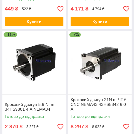
449
4 171
₴
₴
522 ₴
4 794 ₴
Купити
Купити
–11%
–7%
Кроковий двигун 21N.m ЧПУ
Кроковий двигун 5.6 N. m
CNC NEMA43 43HS5842 6.0
34HS9801 4.А NEMA34
А
Готово до відправки
Готово до відправки
2 870
8 297
₴
₴
3 227 ₴
8 922 ₴