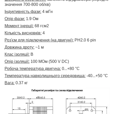
значення 700-800 об/хв)
Індуктивність фази:
4 мГн
Опір фази:
1.9 Ом
Момент інерції:
68 гсм2
Кількість висновків:
4
Роз'єм для підключення (на двигуні):
PH2.0 6 pin
Довжина дроту:
~1 м
Клас ізоляції:
В
Опір ізоляції
:
100 МОм (500 V DC)
Робоча температура двигуна:
0...+80
°C
Температура навколишнього середовища:
-40...+50 °C
Вага:
0.37 кг