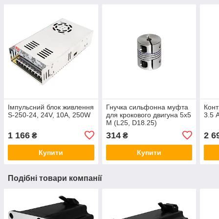
Імпульсний блок живлення
Гнучка сильфонна муфта
Конт
S-250-24, 24V, 10А, 250W
для крокового двигуна 5х5
3.5
М (L25, D18.25)
1 166
314
2 6
₴
₴
Купити
Купити
Подібні товари компанії