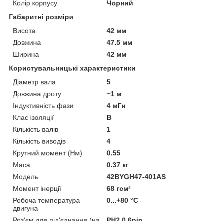
Колір корпусу
Чорний
Габаритні розміри
Висота
42 мм
Довжина
47.5 мм
Ширина
42 мм
Користувальницькі характеристики
Діаметр вала
5
Довжина дроту
~1 м
Індуктивність фази
4 мГн
Клас ізоляції
В
Кількість валів
1
Кількість виводів
4
Крутний момент (Нм)
0.55
Маса
0.37 кг
Мoдель
42BYGH47-401AS
Момент інерції
68 гсм²
Робоча температура
0...+80 °C
двигуна
Роз'єм для під'єднання (на
PH2.0 6pin