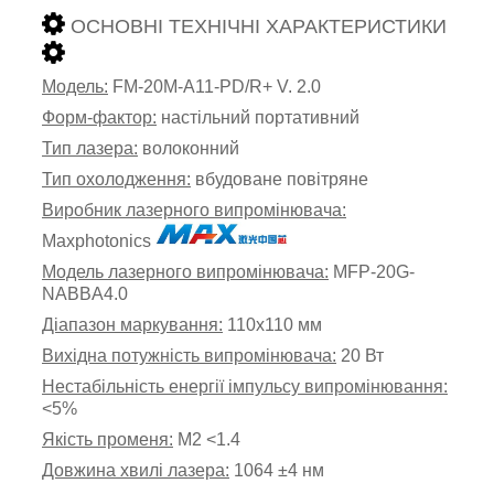
ОСНОВНІ ТЕХНІЧНІ ХАРАКТЕРИСТИКИ
Модель:
FM-20M-A11-PD/R+ V. 2.0
Форм-фактор:
настільний портативний
Тип лазера:
волоконний
Тип охолодження:
вбудоване повітряне
Виробник лазерного випромінювача:
Maxphotonics
Модель лазерного випромінювача:
MFP-20G-
NABBA4.0
Діапазон маркування:
110х110 мм
Вихідна потужність випромінювача:
20 Вт
Нестабільність енергії імпульсу випромінювання:
<5%
Якість променя:
М2 <1.4
Довжина хвилі лазера:
1064 ±4 нм