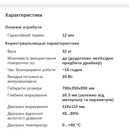
Характеристики
Основні атрибути
Гарантійний термін
12 міс
Користувальницькі характеристики
Вага
32 кг
Можливість використання
да (додатково необхідно
поворотної осі
придбати драйвер)
Час безперервної роботи
~16 годин
Вихідна потужність
20 Вт
випромінювача
Габаритні розміри
700х350х850 мм
Глибина маркування
≤0.3 мм (залежно від
матеріалу та параметрів)
Діапазон маркування
110х110 мм
Діапазон відносної
45...85%
вологості довкілля
Діапазон температур
0...+40 °С