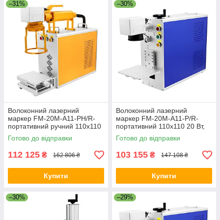
–31%
–30%
Волоконний лазерний
Волоконний лазерний
маркер FM-20M-A11-PH/R-
маркер FM-20M-A11-P/R-
портативний ручний 110x110
портативний 110x110 20 Вт,
20 Вт, без підтримки
без підтримки поворотної осі
Готово до відправки
Готово до відправки
поворотної осі
112 125
103 155
₴
₴
162 806 ₴
147 108 ₴
Купити
Купити
–30%
–29%