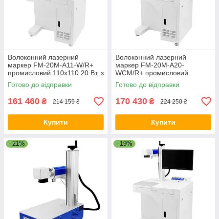
Волоконний лазерний
Волоконний лазерний
маркер FM-20M-A11-W/R+
маркер FM-20M-A20-
промисловий 110x110 20 Вт, з
WCM/R+ промисловий
підтримкою поворотної осі
200x200 20 Вт (c
Готово до відправки
Готово до відправки
комп'ютером і монітором)
161 460
170 430
₴
₴
214 159 ₴
224 250 ₴
Купити
Купити
–21%
–19%