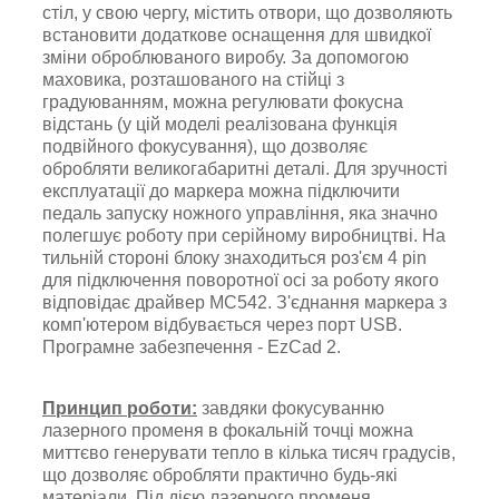
стіл, у свою чергу, містить отвори, що дозволяють
встановити додаткове оснащення для швидкої
зміни оброблюваного виробу.
За допомогою
маховика, розташованого на стійці з
градуюванням, можна регулювати фокусна
відстань (
у цій моделі реалізована функція
подвійного фокусування), що дозволяє
обробляти великогабаритні деталі.
Для зручності
експлуатації до маркера можна підключити
педаль запуску ножного управління
, яка значно
полегшує роботу при серійному виробництві. На
тильній стороні блоку знаходиться роз'єм 4 pin
для підключення поворотної осі за роботу якого
відповідає драйвер MC542. З'єднання маркера з
комп'ютером відбувається через порт USB.
Програмне забезпечення -
EzCad 2.
Принцип роботи:
завдяки фокусуванню
лазерного променя в фокальній точці можна
миттєво генерувати тепло в кілька тисяч градусів,
що дозволяє обробляти практично будь-які
матеріали. Під дією лазерного променя