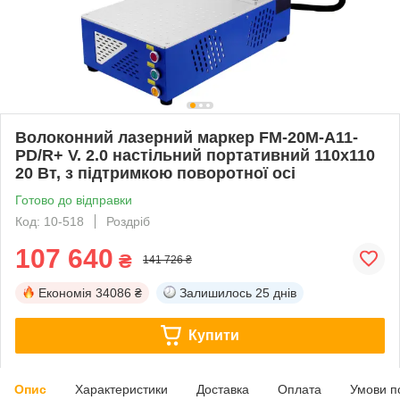
Волоконний лазерний маркер FM-20M-A11-
PD/R+ V. 2.0 настільний портативний 110x110
20 Вт, з підтримкою поворотної осі
Готово до відправки
Код: 10-518
Роздріб
107 640
₴
141 726 ₴
Економія
34086 ₴
Залишилось
25 днів
Купити
Опис
Характеристики
Доставка
Оплата
Умови п