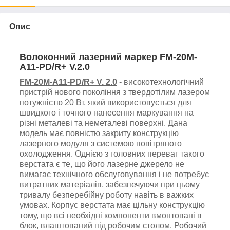
Опис
Волоконний лазерний маркер
FM-20M-
A11-PD
/R+
V
.2.0
FM-20M-A11-PD/R+ V. 2.0
- високотехнологічний
пристрій нового покоління з твердотілим лазером
потужністю 20 Вт, який використовується для
швидкого і точного нанесення маркування на
різні металеві та неметалеві поверхні. Дана
модель має повністю закриту конструкцію
лазерного модуля з системою повітряного
охолодження.
Однією з головних переваг такого
верстата є те, що його лазерне джерело не
вимагає технічного обслуговування і не потребує
витратних матеріалів, забезпечуючи при цьому
тривалу безперебійну роботу навіть в важких
умовах. Корпус верстата має цільну конструкцію
тому, що всі необхідні компоненти вмонтовані в
блок, влаштований під робочим столом. Робочий