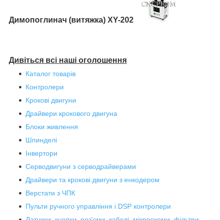
Димопоглинач
(витяжка) XY-202
Дивіться всі наші оголошення
Каталог товарів
Контролери
Крокові двигуни
Драйвери крокового двигуна
Блоки живлення
Шпинделі
Інвертори
Серводвигуни з серводрайверами
Драйвери та крокові двигуни з енкодером
Верстати з ЧПК
Пульти ручного управління і DSP контролери
Датчики, кнопки, роз'єми, кабелі, мікросхеми, фільтри