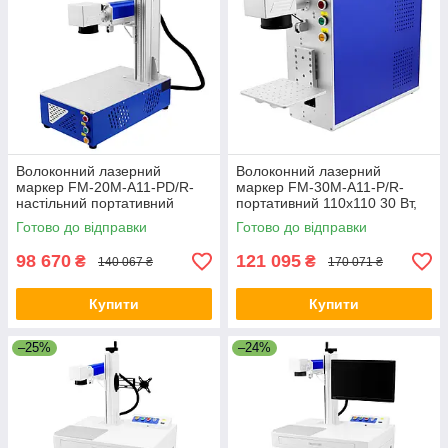
Волоконний лазерний
Волоконний лазерний
маркер FM-20M-A11-PD/R-
маркер FM-30M-A11-P/R-
настільний портативний
портативний 110x110 30 Вт,
110x110 20 Вт, без підтримки
без підтримки поворотної осі
Готово до відправки
Готово до відправки
поворотної осі
98 670
121 095
₴
₴
140 067 ₴
170 071 ₴
Купити
Купити
–25%
–24%