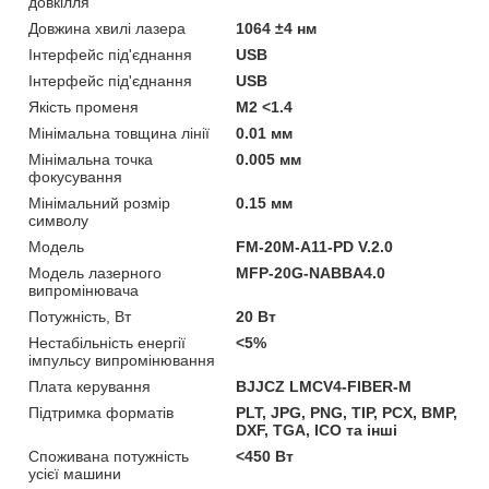
довкілля
Довжина хвилі лазера
1064 ±4 нм
Інтерфейс під'єднання
USB
Інтерфейс під'єднання
USB
Якість променя
М2 <1.4
Мінімальна товщина лінії
0.01 мм
Мінімальна точка
0.005 мм
фокусування
Мінімальний розмір
0.15 мм
символу
Мoдель
FM-20M-A11-PD V.2.0
Модель лазерного
MFP-20G-NABBA4.0
випромінювача
Потужність, Вт
20 Вт
Нестабільність енергії
<5%
імпульсу випромінювання
Плата керування
BJJCZ LMCV4-FIBER-M
Підтримка форматів
PLT, JPG, PNG, TIP, PCX, BMP,
DXF, TGA, ICO та інші
Споживана потужність
<450 Вт
усієї машини