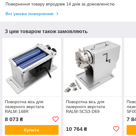
Повернення товару впродовж 14 днів за домовленістю
Всі умови повернення
З цим товаром також замовляють
Поворотна вісь для
Поворотна вісь для
Пово
лазерного верстата
лазерного верстата
лазе
RALM-148R
RALM-SCS3-D69
SF0
8 073
7 8
₴
10 764
₴
Купити