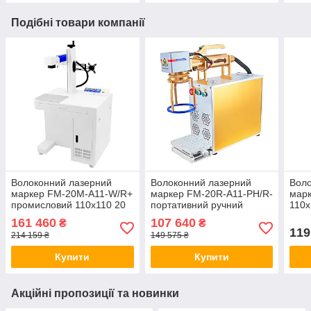
Подібні товари компанії
Волоконний лазерний
Волоконний лазерний
Воло
маркер FM-20M-A11-W/R+
маркер FM-20R-A11-PH/R-
марк
промисловий 110x110 20
портативний ручний
110x
Вт, з підтримкою
110x110 20 Вт, без
наст
161 460
107 640
₴
₴
поворотної осі
підтримки поворотної осі
пово
119
214 159 ₴
149 575 ₴
опці
Купити
Купити
Акційні пропозиції та новинки