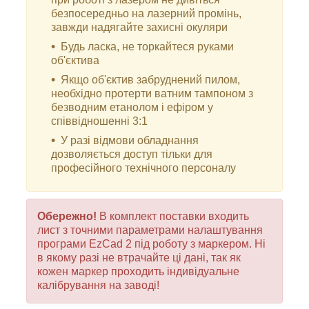
безпосередньо на лазерний промінь,
завжди надягайте захисні окуляри
Будь ласка, не торкайтеся руками
об'єктива
Якщо об'єктив забруднений пилом,
необхідно протерти ватним тампоном з
безводним етанолом і ефіром у
співвідношенні 3:1
У разі відмови обладнання
дозволяється доступ тільки для
професійного технічного персоналу
Обережно!
В комплект поставки входить
лист з точними параметрами налаштування
програми EzCad 2 під роботу з маркером. Ні
в якому разі не втрачайте ці дані, так як
кожен маркер проходить індивідуальне
калібрування на заводі!