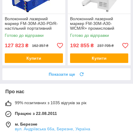
Волоконний лазерний
Волоконний лазерний
маркер FM-30M-A30-PD/R-
маркер FM-30M-A30-
настільний портативний
WCM/R+ промисловий
300x300 30 Вт, немає
300x300 30 Вт (з
Готово до відправки
Готово до відправки
підтримки поворотної осі
комп'ютером і монітором)
127 823
192 855
₴
₴
162 357 ₴
237 705 ₴
Купити
Купити
Показати ще
Про нас
99% позитивних з 1035 відгуків за рік
Працює з 22.08.2011
м. Березне
вул. Андріївська 66а, Березне, Україна