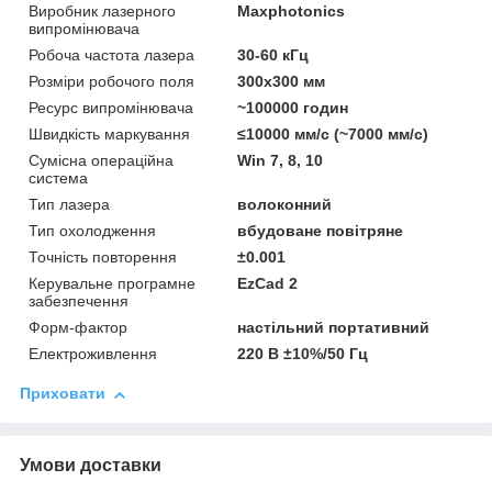
Виробник лазерного
Maxphotonics
випромінювача
Робоча частота лазера
30-60 кГц
Розміри робочого поля
300х300 мм
Ресурс випромінювача
~100000 годин
Швидкість маркування
≤10000 мм/с (~7000 мм/с)
Сумісна операційна
Win 7, 8, 10
система
Тип лазера
волоконний
Тип охолодження
вбудоване повітряне
Точність повторення
±0.001
Керувальне програмне
EzCad 2
забезпечення
Форм-фактор
настільний портативний
Електроживлення
220 В ±10%/50 Гц
Приховати
Умови доставки