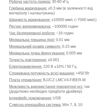
Робоча частота лазера:
30-60 кГц
Глибина маркування:
≤0.3 мм (в залежності від
матеріалу і налаштувань)
Швидкість маркування:
≤10000 мм/с (~7000 мм/с)
Ресурс випромінювача:
~
100000 годин
Час безперервної роботи:
~
16 годин
Мінімальна товщина лінії:
0.01 мм
Мінімальний розмір символу:
0.15 мм
Мінімальна точка фокусування:
0.005 мм
Точність повторення:
±0.001
Електроживлення:
220 В ±10% / 50 Гц
Споживана потужність всієї машини:
<
450 Вт
Плата управління:
BJJCZ LMCV4-FIBER-M
Можливість використання поворотної осі:
так
(додатково необхідно придбати драйвер)
Інтерфейс підключення:
USB
Сумісна операційна система:
Win 7, 8, 10