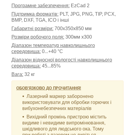
Програмне забезпечення:
EzCad 2
Підтримка форматів:
PLT, JPG, PNG, TIP, PCX,
BMP, DXF, TGA, ICO і інші
Габаритні розміри:
700х350х850 мм
Розміри робочого поля:
300
мм х300
Діапазон температур навколишнього
середовища:
0...+40 °С
Діапазон відносної вологості навколишнього
середовища:
45...85%
Вага:
32 кг
ОБОВ'ЯЗКОВО ДО ПРОЧИТАННЯ!
Лазерний маркер заборонено
використовувати для обробки горючих і
вибухонебезпечних матеріалів
Вихідний промінь пристрою містить
видиме і невидиме випромінювання,
шкідливого для людського ока. Тому
при роботі з лазером не дивіться