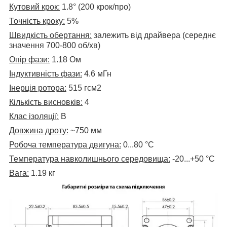
Кутовий крок:
1.8° (200 крок/про)
Точність кроку:
5%
Швидкість обертання:
залежить від драйвера (середнє
значення 700-800 об/хв)
Опір фази:
1.18 Ом
Індуктивність фази:
4.6 мГн
Інерція ротора:
515
гсм2
Кількість висновків:
4
Клас ізоляції:
В
Довжина дроту:
~750 мм
Робоча температура двигуна:
0...80
°C
Температура навколишнього середовища:
-20...+50 °C
Вага:
1.19 кг