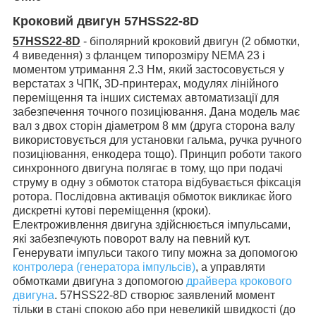
Кроковий двигун 57HSS22-8D
57HSS22-8D
-
біполярний кроковий двигун (2 обмотки,
4 виведення) з фланцем типорозміру NEMA 23 і
моментом утримання 2.3 Нм,
який застосовується у
верстатах з ЧПК, 3D-принтерах, модулях лінійного
переміщення та інших системах автоматизації для
забезпечення точного позиціювання. Дана модель має
вал з двох сторін діаметром 8 мм (друга сторона валу
використовується для установки гальма, ручка ручного
позиціювання, енкодера тощо). Принцип роботи такого
синхронного двигуна полягає в тому, що при подачі
струму в одну з обмоток статора відбувається фіксація
ротора. Послідовна активація обмоток викликає його
дискретні кутові переміщення (кроки).
Електроживлення двигуна здійснюється імпульсами,
які забезпечують поворот валу на певний кут.
Генерувати імпульси такого типу можна за допомогою
контролера (генератора імпульсів)
, а управляти
обмотками двигуна з допомогою
драйвера крокового
двигуна
. 57HSS22-8D створює заявлений момент
тільки в стані спокою або
при невеликій швидкості (до