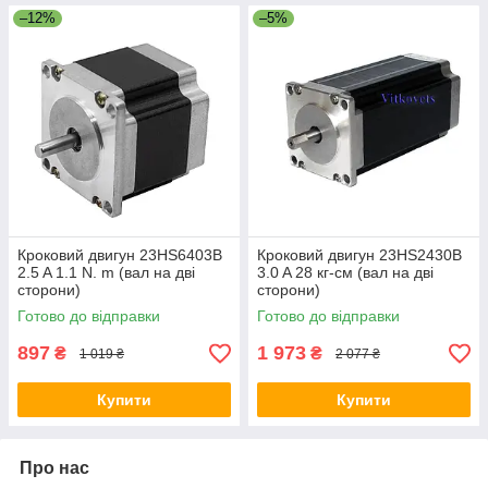
–12%
–5%
Кроковий двигун 23HS6403B
Кроковий двигун 23HS2430B
2.5 A 1.1 N. m (вал на дві
3.0 A 28 кг-см (вал на дві
сторони)
сторони)
Готово до відправки
Готово до відправки
897
1 973
₴
₴
1 019 ₴
2 077 ₴
Купити
Купити
Про нас