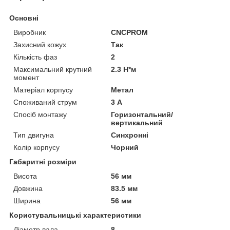
Основні
Виробник
CNCPROM
Захисний кожух
Так
Кількість фаз
2
Максимальний крутний
2.3 Н*м
момент
Матеріал корпусу
Метал
Споживаний струм
3 А
Спосіб монтажу
Горизонтальний/
вертикальний
Тип двигуна
Синхронні
Колір корпусу
Чорний
Габаритні розміри
Висота
56 мм
Довжина
83.5 мм
Ширина
56 мм
Користувальницькі характеристики
Діаметр вала
8