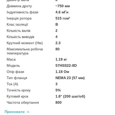
Довжина дроту
~750 мм
Індуктивність фази
4.6 мГн
Інерція ротора
515 гсм²
Клас ізоляції
В
Кількість валів
2
Кількість виводів
4
Крутний момент (Нм)
2.3
Максимальна робоча
80
температура
Маса
1.19 кг
Мoдель
57HSS22-8D
Опір фази
1.18 Ом
Тип фланця
NEMA 23 (57 мм)
Ток (A)
3
Точність кроку
5%
Кутовий крок
1.8° (200 шаг/об)
Частота обертання
800
Приховати