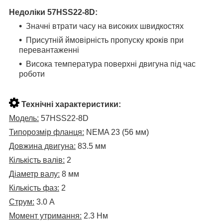
Недоліки
57HSS22-8D
:
Значні втрати часу на високих швидкостях
Присутній ймовірність пропуску кроків при
перевантаженні
Висока температура поверхні двигуна під час
роботи
Технічні характеристики:
Модель:
57HSS22-8D
Типорозмір фланця:
NEMA 23 (56 мм)
Довжина двигуна:
83.5 мм
Кількість валів:
2
Діаметр валу:
8 мм
Кількість фаз:
2
Струм:
3.0 А
Момент утримання:
2.3 Нм