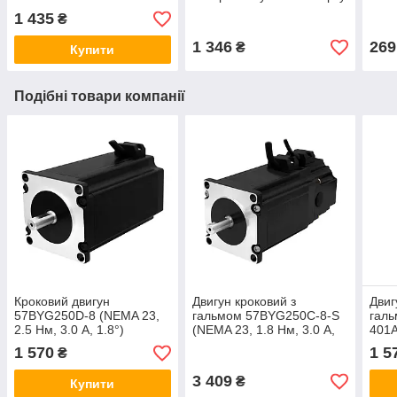
LPT на 5 осей ЧПК
1 435
₴
1 346
269
₴
Купити
Подібні товари компанії
Кроковий двигун
Двигун кроковий з
Двиг
57BYG250D-8 (NEMA 23,
гальмом 57BYG250C-8-S
гал
2.5 Нм, 3.0 А, 1.8°)
(NEMA 23, 1.8 Нм, 3.0 А,
401A
1.8°)
Нм, 
1 570
1 5
₴
3 409
₴
Купити