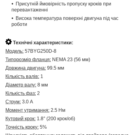
Присутній ймовірність пропуску кроків при
перевантаженні
Висока температура поверхні двигуна під час
роботи
Технічні характеристики:
Модель:
57BYG250D-8
Типорозмір фланця:
NEMA 23 (56 мм)
Довжина двигуна:
99.5 мм
Кількість валів:
1
Діаметр валу:
8 мм
Кількість фаз:
2
Струм:
3.0 А
Момент утримання:
2.5 Нм
Кутовий крок:
1.8° (200 крок/об)
Точність кроку:
5%