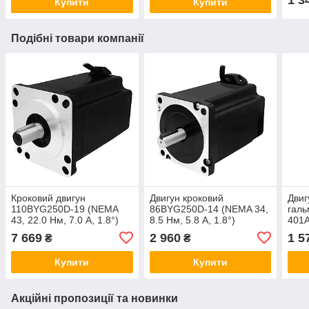
Купити
Купити
Подібні товари компанії
Кроковий двигун
Двигун кроковий
Двиг
110BYG250D-19 (NEMA
86BYG250D-14 (NEMA 34,
гал
43, 22.0 Нм, 7.0 А, 1.8°)
8.5 Нм, 5.8 А, 1.8°)
401A
Нм, 
7 669
2 960
1 5
₴
₴
Купити
Купити
Акційні пропозиції та новинки