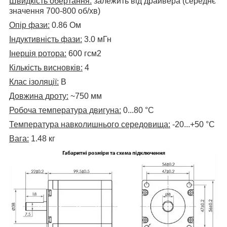
Швидкість обертання:
залежить від драйвера (середнє
значення 700-800 об/хв)
Опір фази:
0.86 Ом
Індуктивність фази:
3.0 мГн
Інерція ротора:
600
гсм2
Кількість висновків:
4
Клас ізоляції:
В
Довжина дроту:
~750 мм
Робоча температура двигуна:
0...80
°C
Температура навколишнього середовища:
-20...+50 °C
Вага:
1.48 кг