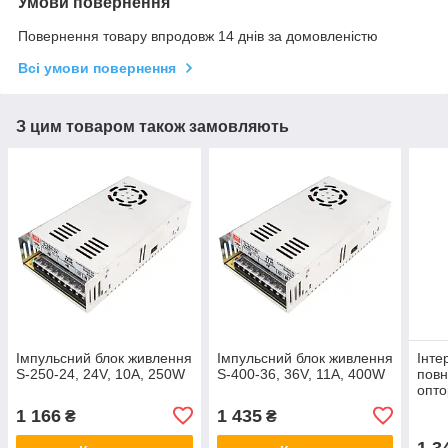
Умови повернення
Повернення товару впродовж 14 днів за домовленістю
Всі умови повернення
З цим товаром також замовляють
Імпульсний блок живлення
Імпульсний блок живлення
Інте
S-250-24, 24V, 10А, 250W
S-400-36, 36V, 11А, 400W
пов
опто
LPT 
1 166
1 435
₴
₴
1 3