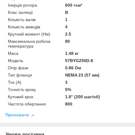
Інерція ротора
600 гсм²
Клас ізоляції
В
Кількість валів
1
Кількість виводів
4
Крутний момент (Нм)
2.5
Максимальна робоча
80
температура
Маса
1.48 кг
Мoдель
57BYG250D-8
Опір фази
0.86 Ом
Тип фланця
NEMA 23 (57 мм)
Ток (A)
3
Точність кроку
5%
Кутовий крок
1.8° (200 шаг/об)
Частота обертання
800
Приховати
Умови доставки