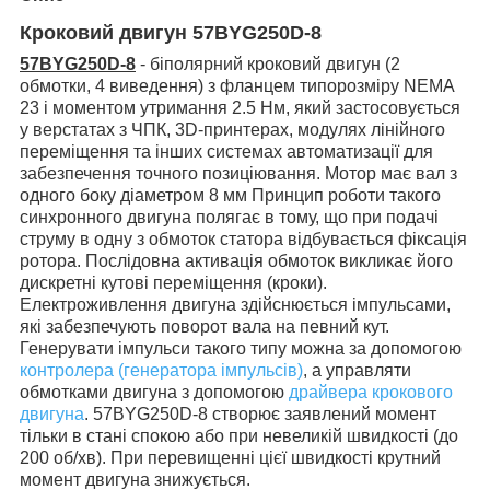
Кроковий двигун 57BYG250D-8
57BYG250D-8
-
біполярний кроковий двигун (2
обмотки, 4 виведення) з фланцем типорозміру NEMA
23 і моментом утримання 2.5 Нм,
який застосовується
у верстатах з ЧПК, 3D-принтерах, модулях лінійного
переміщення та інших системах автоматизації для
забезпечення точного позиціювання. Мотор має вал з
одного боку діаметром 8 мм Принцип роботи такого
синхронного двигуна полягає в тому, що при подачі
струму в одну з обмоток статора відбувається фіксація
ротора. Послідовна активація обмоток викликає його
дискретні кутові переміщення (кроки).
Електроживлення двигуна здійснюється імпульсами,
які забезпечують поворот вала на певний кут.
Генерувати імпульси такого типу можна за допомогою
контролера (генератора імпульсів)
, а управляти
обмотками двигуна з допомогою
драйвера крокового
двигуна
. 57BYG250D-8 створює заявлений момент
тільки в стані спокою або
при невеликій швидкості (до
200 об/хв). При перевищенні цієї швидкості крутний
момент двигуна знижується.