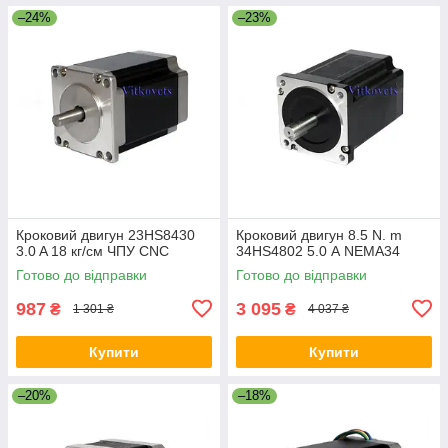
–24%
–23%
Кроковий двигун 23HS8430
Кроковий двигун 8.5 N. m
3.0 A 18 кг/см ЧПУ CNC
34HS4802 5.0 А NEMA34
Готово до відправки
Готово до відправки
987
3 095
₴
₴
1 301 ₴
4 037 ₴
Купити
Купити
–20%
–18%