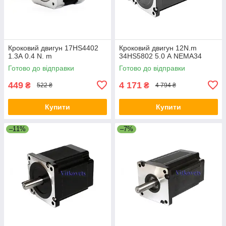
Кроковий двигун 17HS4402
Кроковий двигун 12N.m
1.3А 0.4 N. m
34HS5802 5.0 А NEMA34
Готово до відправки
Готово до відправки
449
4 171
₴
₴
522 ₴
4 794 ₴
Купити
Купити
–11%
–7%