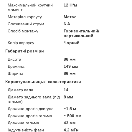
Максимальний крутний
12 Н*м
момент
Матеріал корпусу
Метал
Споживаний струм
6 А
Спосіб монтажу
Горизонтальний/
вертикальний
Колір корпусу
Чорний
Габаритні розміри
Висота
86 мм
Довжина
149 мм
Ширина
86 мм
Користувальницькі характеристики
Діаметр вала
14
Діаметр заднього вала (під
8 мм
гальмо)
Довжина дротів двигуна
~1.5 м
Довжина дротів гальма
~ 500 мм
Довжина гальма
43 мм
Індуктивність фази
4.2 мГн