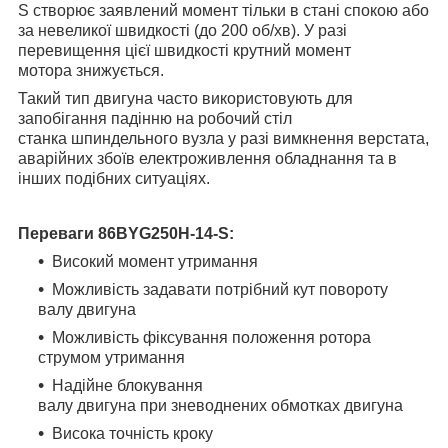
S створює заявлений момент
тільки в стані спокою або
за невеликої швидкості (до 200 об/хв). У разі
перевищення цієї швидкості крутний момент
мотора знижується.
Такий тип двигуна часто використовують для
запобігання падінню
на робочий стіл
станка шпиндельного вузла у разі вимкнення верстата,
аварійних збоїв електроживлення обладнання та в
інших подібних ситуаціях.
Переваги
86BYG250H-14-S
:
Високий момент утримання
Можливість задавати потрібний кут повороту
валу двигуна
Можливість фіксування положення ротора
струмом утримання
Надійне блокування
валу двигуна
при зневоднених обмотках
двигуна
Висока точність кроку