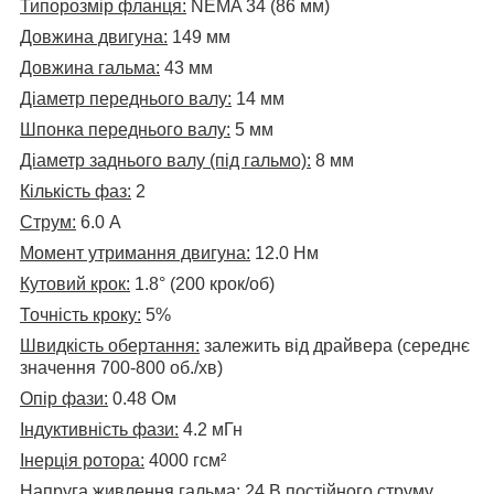
Типорозмір фланця:
NEMA 34 (86 мм)
Довжина двигуна:
149 мм
Довжина гальма:
43 мм
Діаметр переднього валу:
14 мм
Шпонка переднього валу:
5 мм
Діаметр заднього валу (під гальмо):
8 мм
Кількість фаз:
2
Струм:
6.0 А
Момент утримання двигуна:
12.0 Нм
Кутовий крок:
1.8° (200 крок/об)
Точність кроку:
5%
Швидкість обертання:
залежить від драйвера (середнє
значення 700-800 об./хв)
Опір фази:
0.48 Ом
Індуктивність фази:
4.2 мГн
Інерція ротора:
4000
гсм²
Напруга живлення гальма:
24 В постійного струму