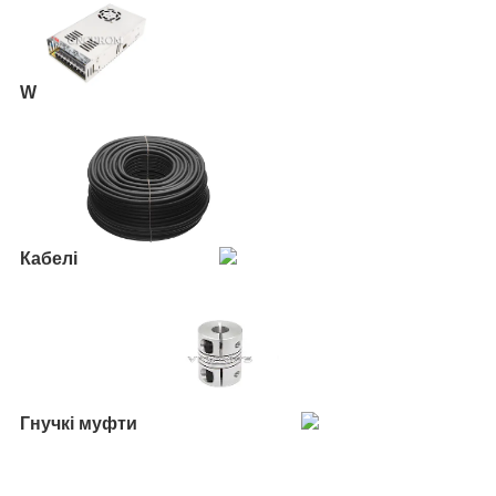
W
Кабелі
Гнучкі муфти