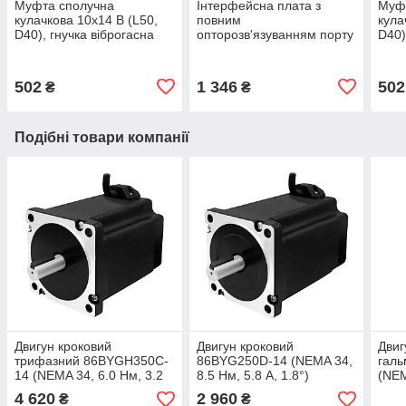
Муфта сполучна
Інтерфейсна плата з
Муф
кулачкова 10х14 В (L50,
повним
кула
D40), гнучка віброгасна
опторозв'язуванням порту
D40)
муфта для з'єднання валів
LPT на 5 осей ЧПК
алюм
елас
502
1 346
502
₴
₴
Подібні товари компанії
Двигун кроковий
Двигун кроковий
Двиг
трифазний 86BYGH350C-
86BYG250D-14 (NEMA 34,
гал
14 (NEMA 34, 6.0 Нм, 3.2
8.5 Нм, 5.8 А, 1.8°)
(NEM
А, 1.2°)
1.8°
4 620
2 960
₴
₴