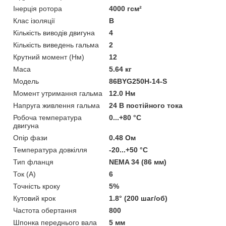
Інерція ротора
4000 гсм²
Клас ізоляції
В
Кількість виводів двигуна
4
Кількість виведень гальма
2
Крутний момент (Нм)
12
Маса
5.64 кг
Мoдель
86BYG250H-14-S
Момент утримання гальма
12.0 Нм
Напруга живлення гальма
24 В постійного тока
Робоча температура
0...+80 °C
двигуна
Опір фази
0.48 Ом
Температура довкілля
-20...+50 °C
Тип фланця
NEMA 34 (86 мм)
Ток (A)
6
Точність кроку
5%
Кутовий крок
1.8° (200 шаг/об)
Частота обертання
800
Шпонка переднього вала
5 мм