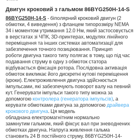
Двигун кроковий з гальмом 86BYG250H-14-S
86BYG250H-14-S
-
біполярний кроковий двигун (2
обмотки, 4 виведення) з фланцем типорозміру NEMA
34 і моментом утримання 12.0 Нм,
який застосовується
в верстатах зі ЧПК, 3D-принтерах, модулях лінійного
переміщення та інших системах автоматизації для
забезпечення точного позиціювання.
Принцип
роботи двигуна такого типу полягає в тому, що під час
подавання струму в одну з обмоток статора
відбувається фіксація ротора. Послідовна активація
обмоток викликає його дискретні кутові переміщення
(кроки).
Електроживлення двигуна здійснюється
імпульсами, які забезпечують поворот валу на певний
кут. Генерувати імпульси такого типу можна за
допомогою
контролера (генератора імпульсів)
, а
керувати обмотками двигуна за допомогою
драйвера
крокового двигуна
.
Ця модель
обладнана
електромагнітним
нормально
замкнутим
гальмом, який фіксує
вал при зневоднених
обмотках
двигуна
. Напруга живлення гальма
становить 24 В постійного струму.
86BYG250H-14-