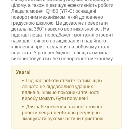
цілому, а також підвищує ефективність роботи.
Лещата моделі QH80 (YR-C) оснащені
поворотним механізмом, який доповнено
градусною шкалою.
Це дозволяє повертати
деталь на 360° навколо вертикальної осі.
На
підставі лещат передбачені монтажні отвори і
пази для точного позиціювання і надійного
кріплення пристосування на робочому столі
верстата.
У разі необхідності лещата можна
використовувати і без поворотного механізму.
Увага!
Під час роботи стежте за тим, щоб
лещата не піддавалися ударних
впливів, інакше показники точності
виробу можуть бути порушені
Для забезпечення плавної і точної
роботи лещат необхідно регулярно
змащувати рухомі частини пристрою