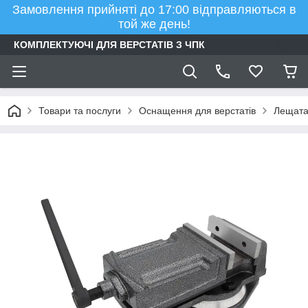
Замовлення прийняті до 17:00 відправляються в
той же день!
КОМПЛЕКТУЮЧІ ДЛЯ ВЕРСТАТІВ З ЧПК
Товари та послуги
Оснащення для верстатів
Лещата