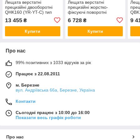
Лещата верстатні
Лещата верстатні
Леща
прецизійні двооборотні
прецизійні жорстко-
прец
QHK160 (YR-YT-C) тип
фіксуючі поворотні
QBK1
3422
QM16125 (YR) тип 3418
342
13 455
6 728
9 4
₴
₴
Купити
Купити
Про нас
99% позитивних з 1033 відгуків за рік
Працює з 22.08.2011
м. Березне
вул. Андріївська 66а, Березне, Україна
Контакти
Сьогодні працює з 10:00 до 16:00
Показати весь графік роботи
Про нас