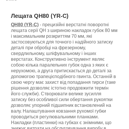
Лещата
QH80 (
YR-C
)
QH80 (YR-C)
- прецизійні верстатні поворотні
лещата серії QH з шириною накладок губок 80 мм
і максимальним розкриттям 70 мм, які
застосовуються для точного і надійного затиску
деталі при обробці на фрезерному,
свердлильному, шліфувальному і інших
верстатах.
Конструктивно інструмент являє
собою кілька паралельних губок одна з яких є
нерухомою, а друга притискається до деталі за
допомогою трапецієподібного гвинта. Останній в
свою чергу має захист від попадання тирси (таке
рішення дозволяє істотно продовжити термін
його служби). Створювати велике зусилля
затиску без
особливої сили обертання рукоятки
дозволяє
упорний підшипник встановлений на
валу. Налаштування ковзання рухомої губки
проводиться регулювальними планками.
Накладки (пластинки) на губках є знімними, що
знижує витрати на обслуговування виробу в