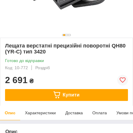
Лещата верстатні прецизійні поворотні QH80
(YR-C) тип 3420
Готово до відправки
Код: 10-772
Роздріб
2 691
₴
Купити
Опис
Характеристики
Доставка
Оплата
Умови п
Опис