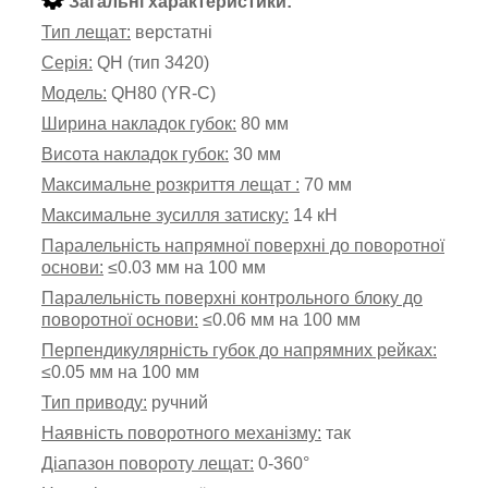
Загальні характеристики:
Тип лещат:
верстатні
Серія:
QH (тип 3420)
Модель:
QH80 (YR-C)
Ширина накладок губок:
80 мм
Висота накладок губок:
30 мм
Максимальне розкриття лещат :
70 мм
Максимальне зусилля затиску:
14 кН
Паралельність напрямної поверхні до поворотної
основи:
≤0.03 мм на 100 мм
Паралельність поверхні контрольного блоку до
поворотної основи:
≤0.06 мм на 100 мм
Перпендикулярність губок до напрямних рейках:
≤0.05 мм на 100 мм
Тип приводу:
ручний
Наявність поворотного механізму:
так
Діапазон повороту лещат:
0-360°