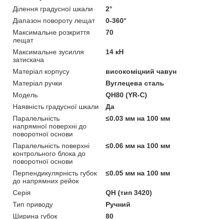
Ділення градусної шкали
2°
Діапазон повороту лещат
0-360°
Максимальне розкриття
70
лещат
Максимальне зусилля
14 кН
затискача
Матеріал корпусу
високоміцний чавун
Матеріал ручки
Вуглецева сталь
Мoдель
QH80 (YR-C)
Наявність градусної шкали
Да
Паралельність
≤0.03 мм на 100 мм
напрямної поверхні до
поворотної основи
Паралельність поверхні
≤0.06 мм на 100 мм
контрольного блока до
поворотної основи
Перпендикулярність губок
≤0.05 мм на 100 мм
до напрямних рейок
Серія
QH (тип 3420)
Тип приводу
Ручний
Ширина губок
80