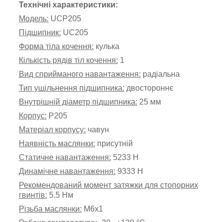
Технічні характеристики:
Модель:
UCP205
Підшипник:
UC205
Форма тіла кочення:
кулька
Кількість рядів тіл кочення:
1
Вид
сприйманого
навантаження:
радіальна
Тип ущільнення підшипника:
двостороннє
Внутрішній діаметр підшипника
:
25 мм
Корпус:
Р205
Матеріал корпусу:
чавун
Наявність маслянки:
присутній
Статичне навантаження:
5233 Н
Динамічне навантаження:
9333 Н
Рекомендований момент затяжки для стопорних
гвинтів:
5.5 Нм
Різьба маслянки:
М6х1