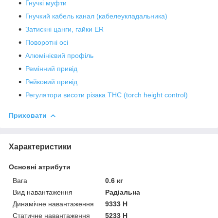
Гнучкі муфти
Гнучкий кабель канал (кабелеукладальника)
Затискні цанги, гайки ER
Поворотні осі
Алюмінієвий профіль
Ремінний привід
Рейковий привід
Регулятори висоти різака THC (torch height control)
Приховати
Характеристики
Основні атрибути
Вага
0.6 кг
Вид навантаження
Радіальна
Динамічне навантаження
9333 Н
Статичне навантаження
5233 Н