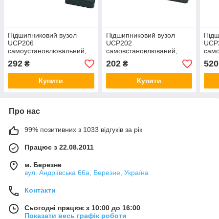
Підшипниковий вузол
Підшипниковий вузол
Підш
UCP206
UCP202
UCP
самоустановлювальний,
самовстановлюваний,
само
підшипник в корпусі на
підшипник у корпусі на
підш
292
202
520
₴
₴
вал 30 мм
вал 15 мм
вал 
Купити
Купити
Про нас
99% позитивних з 1033 відгуків за рік
Працює з 22.08.2011
м. Березне
вул. Андріївська 66а, Березне, Україна
Контакти
Сьогодні працює з 10:00 до 16:00
Показати весь графік роботи