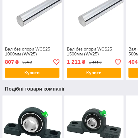
Вал без опори WCS25
Вал без опори WCS25
Вал
1000мм (WV25)
1500мм (WV25)
500
807
1 211
404
₴
₴
964 ₴
1 441 ₴
Купити
Купити
Подібні товари компанії