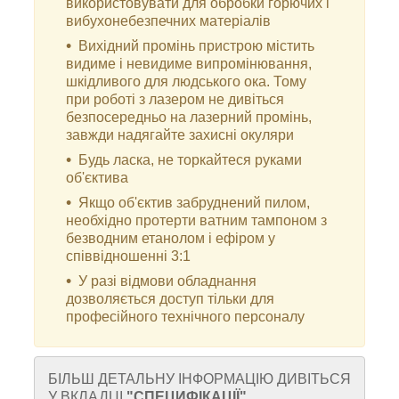
використовувати для обробки горючих і
вибухонебезпечних матеріалів
Вихідний промінь пристрою містить
видиме і невидиме випромінювання,
шкідливого для людського ока. Тому
при роботі з лазером не дивіться
безпосередньо на лазерний промінь,
завжди надягайте захисні окуляри
Будь ласка, не торкайтеся руками
об'єктива
Якщо об'єктив забруднений пилом,
необхідно протерти ватним тампоном з
безводним етанолом і ефіром у
співвідношенні 3:1
У разі відмови обладнання
дозволяється доступ тільки для
професійного технічного персоналу
БІЛЬШ ДЕТАЛЬНУ ІНФОРМАЦІЮ ДИВІТЬСЯ
У ВКЛАДЦІ
"
СПЕЦИФІКАЦІЇ
"