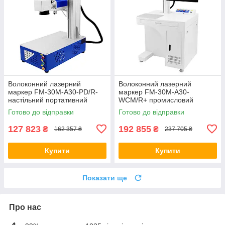
Волоконний лазерний
Волоконний лазерний
маркер FM-30M-A30-PD/R-
маркер FM-30M-A30-
настільний портативний
WCM/R+ промисловий
300x300 30 Вт, немає
300x300 30 Вт (з
Готово до відправки
Готово до відправки
підтримки поворотної осі
комп'ютером і монітором)
127 823
192 855
₴
₴
162 357 ₴
237 705 ₴
Купити
Купити
Показати ще
Про нас