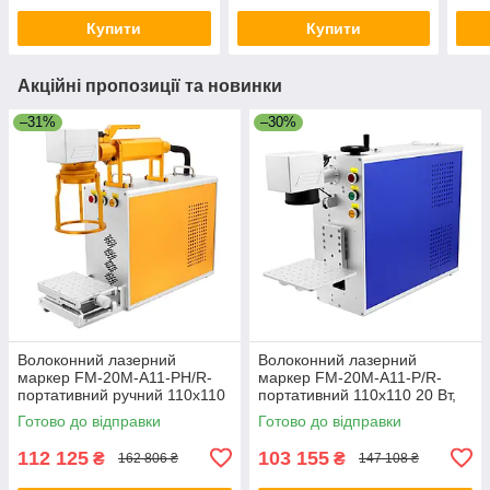
Купити
Купити
Акційні пропозиції та новинки
–31%
–30%
Волоконний лазерний
Волоконний лазерний
маркер FM-20M-A11-PH/R-
маркер FM-20M-A11-P/R-
портативний ручний 110x110
портативний 110x110 20 Вт,
20 Вт, без підтримки
без підтримки поворотної осі
Готово до відправки
Готово до відправки
поворотної осі
112 125
103 155
₴
₴
162 806 ₴
147 108 ₴