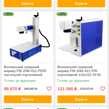
Купити
Купити
–30%
–29%
Волоконний лазерний
Волоконний лазерний
маркер FM-20M-A11-PD/R-
маркер FM-30M-A11-P/R-
настільний портативний
портативний 110x110 30 Вт,
110x110 20 Вт, без підтримки
без підтримки поворотної осі
Готово до відправки
Готово до відправки
поворотної осі
98 670
121 095
₴
₴
140 067 ₴
170 071 ₴
Купити
Купити