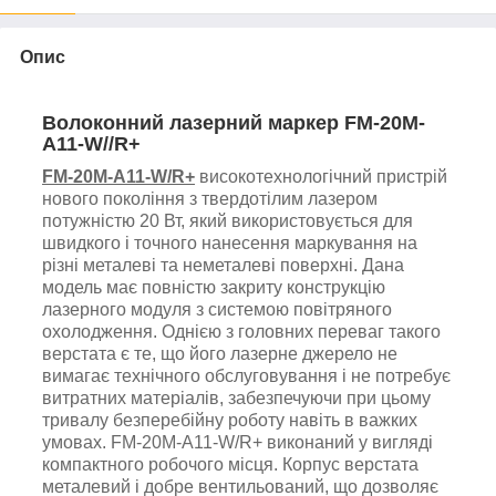
Опис
Волоконний лазерний маркер
FM-20M-
A11-W
/
/R+
FM-20M-A11-W/R+
високотехнологічний пристрій
нового покоління з твердотілим лазером
потужністю 20 Вт, який використовується для
швидкого і точного нанесення маркування на
різні металеві та неметалеві поверхні. Дана
модель має повністю закриту конструкцію
лазерного модуля з системою повітряного
охолодження.
Однією з головних переваг такого
верстата є те, що його лазерне джерело не
вимагає технічного обслуговування і не потребує
витратних матеріалів, забезпечуючи при цьому
тривалу безперебійну роботу навіть в важких
умовах. FM-20M-A11-W/R+ виконаний у вигляді
компактного робочого місця. Корпус верстата
металевий і добре
вентильований, що дозволяє