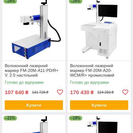
–24%
–24%
Волоконний лазерний
Волоконний лазерний
маркер FM-20M-A11-PD/R+
маркер FM-20M-A20-
V. 2.0 настільний
WCM/R+ промисловий
портативний 110x110 20 Вт, з
200x200 20 Вт (c
Готово до відправки
Готово до відправки
підтримкою поворотної осі
комп'ютером і монітором)
107 640
170 430
₴
₴
141 726 ₴
224 250 ₴
Купити
Купити
–21%
–19%