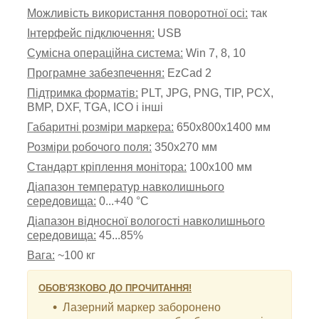
Можливість використання поворотної осі:
так
Інтерфейс підключення:
USB
Сумісна операційна система:
Win 7, 8, 10
Програмне забезпечення:
EzCad 2
Підтримка форматів:
PLT, JPG, PNG, TIP, PCX,
BMP, DXF, TGA, ICO і інші
Габаритні розміри маркера:
650х800х1400 мм
Р
озміри робочого поля:
350
х270 мм
Стандарт кріплення монітора:
100х100 мм
Діапазон температур навколишнього
середовища:
0...+40 °С
Діапазон відносної вологості навколишнього
середовища:
45...85%
Вага:
~
100 кг
ОБОВ'ЯЗКОВО ДО ПРОЧИТАННЯ!
Лазерний маркер заборонено