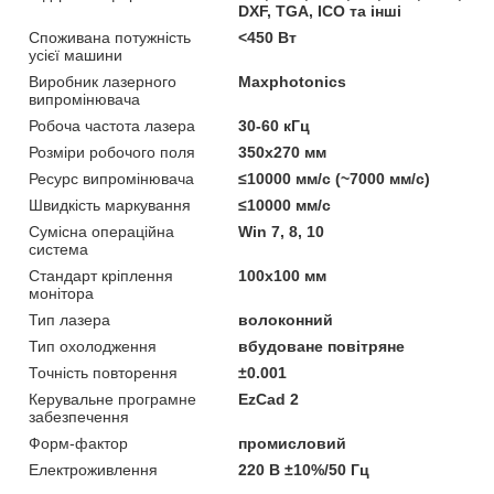
DXF, TGA, ICO та інші
Споживана потужність
<450 Вт
усієї машини
Виробник лазерного
Maxphotonics
випромінювача
Робоча частота лазера
30-60 кГц
Розміри робочого поля
350х270 мм
Ресурс випромінювача
≤10000 мм/с (~7000 мм/с)
Швидкість маркування
≤10000 мм/с
Сумісна операційна
Win 7, 8, 10
система
Стандарт кріплення
100х100 мм
монітора
Тип лазера
волоконний
Тип охолодження
вбудоване повітряне
Точність повторення
±0.001
Керувальне програмне
EzCad 2
забезпечення
Форм-фактор
промисловий
Електроживлення
220 В ±10%/50 Гц