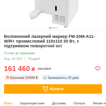
Волоконний лазерний маркер FM-20M-A11-
W/R+ промисловий 110x110 20 Вт, з
підтримкою поворотної осі
Готово до відправки
Код: 10-503
Роздріб
161 460
₴
214 159 ₴
Економія
52699 ₴
Залишилось
25 днів
Купити
Опис
Характеристики
Доставка
Оплата
Умови п