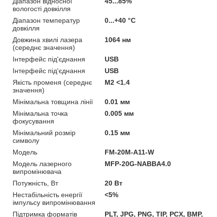
Діапазон відносної
45...85%
вологості довкілля
Діапазон температур
0...+40 °С
довкілля
Довжина хвилі лазера
1064 нм
(середнє значення)
Інтерфейс під'єднання
USB
Інтерфейс під'єднання
USB
Якість променя (середнє
М2 <1.4
значення)
Мінімальна товщина лінії
0.01 мм
Мінімальна точка
0.005 мм
фокусування
Мінімальний розмір
0.15 мм
символу
Мoдель
FM-20M-A11-W
Модель лазерного
MFP-20G-NABBA4.0
випромінювача
Потужність, Вт
20 Вт
Нестабільність енергії
<5%
імпульсу випромінювання
Підтримка форматів
PLT, JPG, PNG, TIP, PCX, BMP,