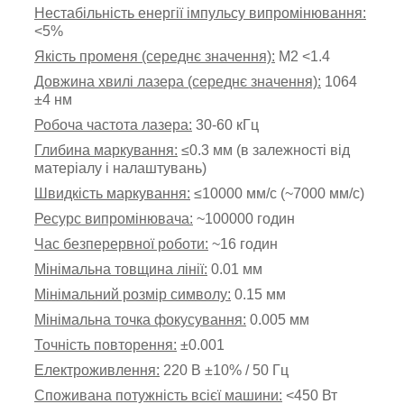
Нестабільність енергії імпульсу випромінювання:
<5%
Якість променя (середнє значення):
М2 <1.4
Довжина хвилі лазера (середнє значення):
1064
±4 нм
Робоча частота лазера:
30-60 кГц
Глибина маркування:
≤0.3 мм (в залежності від
матеріалу і налаштувань)
Швидкість маркування:
≤10000 мм/с (~7000 мм/с)
Ресурс випромінювача:
~
100000 годин
Час безперервної роботи:
~
16 годин
Мінімальна товщина лінії:
0.01 мм
Мінімальний розмір символу:
0.15 мм
Мінімальна точка фокусування:
0.005 мм
Точність повторення:
±0.001
Електроживлення:
220 В ±10% / 50 Гц
Споживана потужність всієї машини:
<45
0 Вт