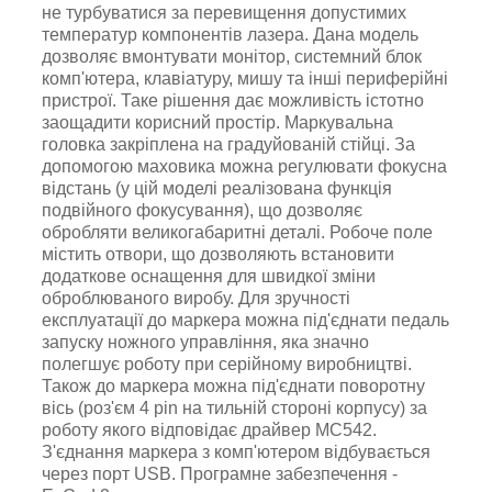
не турбуватися за перевищення допустимих
температур компонентів лазера. Дана модель
дозволяє вмонтувати монітор, системний блок
комп'ютера, клавіатуру, мишу та інші периферійні
пристрої. Таке рішення дає можливість істотно
заощадити корисний простір.
М
аркувальна
головка закріплена на градуйованій стійці
.
За
допомогою маховика можна регулювати фокусна
відстань (
у цій моделі реалізована функція
подвійного фокусування),
що дозволяє
обробляти великогабаритні деталі.
Робоче поле
містить отвори, що дозволяють встановити
додаткове оснащення для швидкої зміни
оброблюваного виробу.
Для зручності
експлуатації до маркера можна під'єднати педаль
запуску ножного управління
, яка значно
полегшує роботу при серійному виробництві.
Також до маркера можна під'єднати поворотну
вісь
(роз'єм 4 pin на тильній стороні корпусу)
за
роботу якого відповідає драйвер MC542
.
З'єднання маркера з комп'ютером відбувається
через порт USB. Програмне забезпечення -