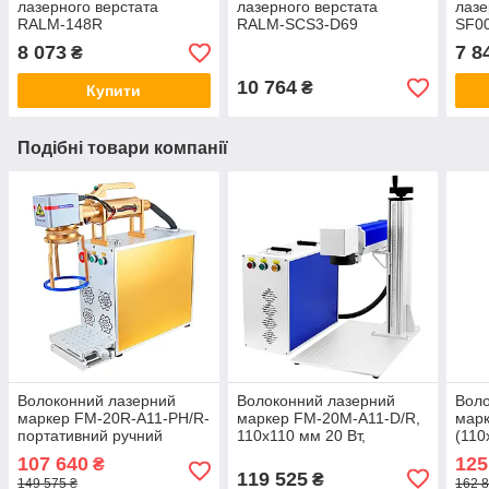
лазерного верстата
лазерного верстата
лазе
RALM-148R
RALM-SCS3-D69
SF0
8 073
7 8
₴
10 764
₴
Купити
Подібні товари компанії
Волоконний лазерний
Волоконний лазерний
Воло
маркер FM-20R-A11-PH/R-
маркер FM-20M-A11-D/R,
марк
портативний ручний
110x110 мм 20 Вт,
(110
110x110 20 Вт, без
настільний, підтримка
Rayc
107 640
125
₴
підтримки поворотної осі
поворотної осі
підт
119 525
₴
149 575 ₴
162 8
опціонально