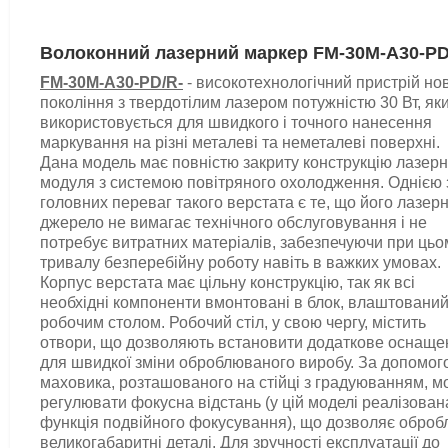
Волоконний лазерний маркер
FM-30M-A30-P
FM-30M-A30-PD/R-
- високотехнологічний пристрій но
покоління з твердотілим лазером потужністю 30 Вт, як
використовується для швидкого і точного нанесення
маркування на різні металеві та неметалеві поверхні.
Дана модель має повністю закриту конструкцію лазерн
модуля з системою повітряного охолодження.
Однією 
головних переваг такого верстата є те, що його лазер
джерело не вимагає технічного обслуговування і не
потребує витратних матеріалів, забезпечуючи при цьо
тривалу безперебійну роботу навіть в важких умовах.
Корпус верстата має цільну конструкцію, так як всі
необхідні компоненти вмонтовані в блок, влаштований
робочим столом. Робочий стіл, у свою чергу, містить
отвори, що дозволяють встановити додаткове оснаще
для швидкої зміни оброблюваного виробу.
За допомог
маховика, розташованого на стійці з градуюванням, 
регулювати фокусна відстань (
у цій моделі реалізован
функція подвійного фокусування), що дозволяє оброб
великогабаритні деталі.
Для зручності експлуатації до