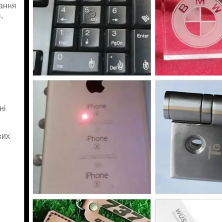
вання
,
ні
вих