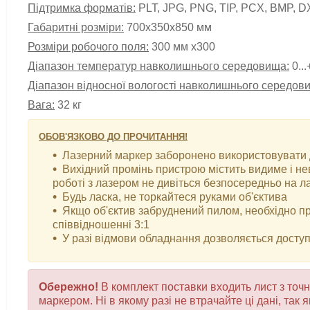
Підтримка форматів:
PLT, JPG, PNG, TIP, PCX, BMP, DX
Габаритні розміри:
700х350х850 мм
Розміри робочого поля:
300
мм х300
Діапазон температур навколишнього середовища:
0...
Діапазон відносної вологості навколишнього середов
Вага:
32 кг
ОБОВ'ЯЗКОВО ДО ПРОЧИТАННЯ!
Лазерний маркер заборонено використовувати д
Вихідний промінь пристрою містить видиме і н
роботі з лазером не дивіться безпосередньо на л
Будь ласка, не торкайтеся руками об'єктива
Якщо об'єктив забруднений пилом, необхідно п
співвідношенні 3:1
У разі відмови обладнання дозволяється доступ
Обережно!
В комплект поставки входить лист з то
маркером. Ні в якому разі не втрачайте ці дані, так