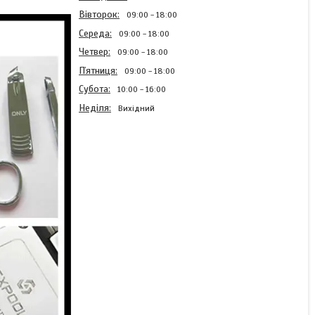
Вівторок
09:00
18:00
Середа
09:00
18:00
Четвер
09:00
18:00
Пʼятниця
09:00
18:00
Субота
10:00
16:00
Неділя
Вихідний
Волоконний лазерний
маркер FM-30M-A30-
PD/R- настільний
портативний 300x300 30
Вт, немає підтримки
поворотної осі
Готово до відправки
127 823 ₴
162 357 ₴