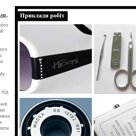
D
/R-
вого
ий
ого
з
не
му
 під
ння
ою
можна
а
ляти