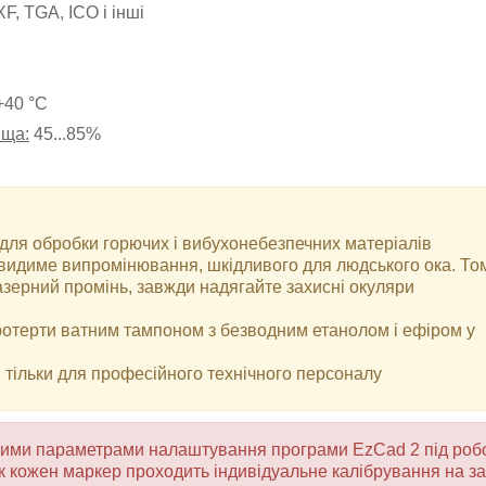
F, TGA, ICO і інші
+40 °С
ища:
45...85%
ля обробки горючих і вибухонебезпечних матеріалів
евидиме випромінювання, шкідливого для людського ока. То
азерний промінь, завжди надягайте захисні окуляри
ротерти ватним тампоном з безводним етанолом і ефіром у
 тільки для професійного технічного персоналу
чними параметрами налаштування програми EzCad 2 під робо
 як кожен маркер проходить індивідуальне калібрування на за