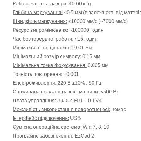
Робоча частота лазера:
40-60 кГц
Глибина маркування:
≤0.5 мм (в залежності від матері
Швидкість маркування:
≤10000 мм/с (~7000 мм/с)
Ресурс випромінювача:
~
100000 годин
Час безперервної роботи:
~
16 годин
Мінімальна товщина лінії:
0.01 мм
Мінімальний розмір символу:
0.15 мм
Мінімальна точка фокусування:
0.005 мм
Точність повторення:
±0.001
Електроживлення:
220 В ±10% / 50 Гц
Споживана потужність всієї машини:
<
500 Вт
Плата управління:
BJJCZ FBL1-B-LV4
Можливість використання поворотної осі:
немає
Інтерфейс підключення:
USB
Сумісна операційна система:
Win 7, 8, 10
Програмне забезпечення:
EzCad 2