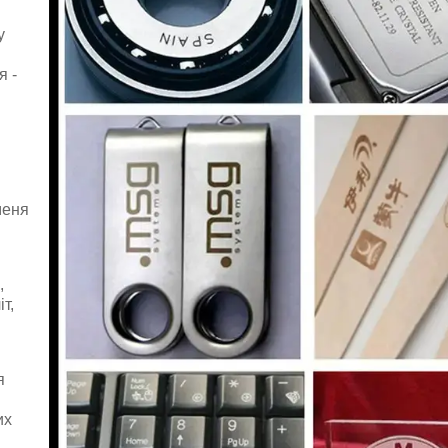
у
я -
меня
,
т,
я
их