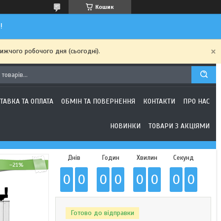
Кошик
!
ижчого робочого дня (сьогодні).
ТАВКА ТА ОПЛАТА
ОБМІН ТА ПОВЕРНЕННЯ
КОНТАКТИ
ПРО НАС
НОВИНКИ
ТОВАРИ З АКЦІЯМИ
Днів
Годин
Хвилин
Секунд
–21%
0
0
0
0
0
0
0
0
Готово до відправки