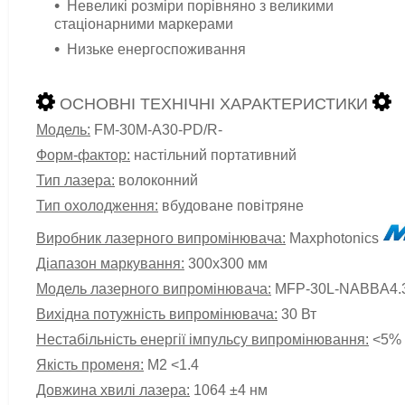
Невеликі розміри порівняно з великими
стаціонарними маркерами
Низьке енергоспоживання
ОСНОВНІ ТЕХНІЧНІ ХАРАКТЕРИСТИКИ
Модель:
FM-30M-A30-PD/R-
Форм-фактор:
настільний портативний
Тип лазера:
волоконний
Тип охолодження:
вбудоване повітряне
Виробник лазерного випромінювача:
Maxphotonics
Діапазон маркування:
300х300 мм
Модель лазерного випромінювача:
MFP-30L-NABBA4.
Вихідна потужність випромінювача:
30 Вт
Нестабільність енергії імпульсу випромінювання:
<5%
Якість променя:
М2 <1.4
Довжина хвилі лазера:
1064 ±4 нм