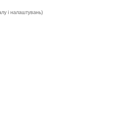
алу і налаштувань)