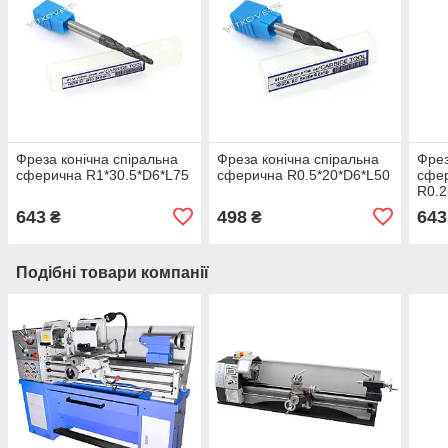
Фреза конічна спіральна
Фреза конічна спіральна
Фрез
сферична R1*30.5*D6*L75
сферична R0.5*20*D6*L50
сфе
R0.2
643
498
643
₴
₴
Подібні товари компанії