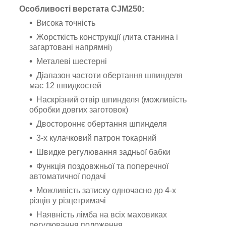
Особливості верстата CJM250:
Висока точність
Жорсткість конструкції
л
ита станина і
(
загартовані напрямні
)
Металеві шестерні
Діапазон частоти обертання шпинделя
має 12 швидкостей
Наскрізний отвір шпинделя (можливість
обробки довгих заготовок)
Двостороннє обертання шпинделя
3-х кулачковий патрон токарний
Швидке регулювання задньої бабки
Функція поздовжньої та поперечної
автоматичної подачі
Можливість затиску одночасно до 4-х
різців у різцетримачі
Наявність лімба на всіх маховиках
регулювання положення