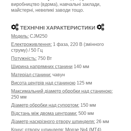
виробництво (
вдома)
,
навчальні заклади,
майстерні,
невеликі
заводи
тощо.
ТЕХНІЧНІ ХАРАКТЕРИСТИКИ
Модель:
CJM250
Електроживлення:
1 фаза, 220 В (змінного
струму) / 50 Гц
Потужність:
750 Вт
Ширина напрямних станини
140 мм
Матеріал станини:
чавун
Висота центрів над станиною
125 мм
Максимальний діаметр обробки над станиною:
250 мм
Діаметр обробки над супортом:
150 мм
Відстань між двома центрами:
500 мм
Діаметр наскрізного отвору шпинделя:
26 мм
Конус отвору шпинделя:
Морзе
№4
(
MT4
)