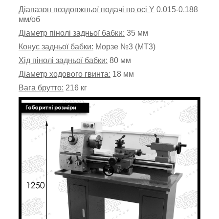
Діапазон поздовжньої подачі по осі Y
0.015-0.188
мм/об
Діаметр пінолі задньої бабки:
35 мм
Конус задньої бабки:
Морзе №3 (MT3)
Хід пінолі задньої бабки:
80 мм
Діаметр ходового гвинта:
18 мм
Вага брутто:
216 кг