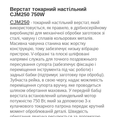
Верстат токарний настільний
CJM250 750W
CJM250
- токарний настільний верстат, який
використовується, як правило, в дрібносерійному
виробництві для механічної обробки заготовок зі
сталі, чавуну і сплавів кольорових металів.
Масивна чавунна станина має жорстку
конструкцію, тому забезпечує низьку вібрацію
пристрою. V-образні
та плоскі шліфовані
напрямні служать для точного поздовжнього
пересування супорта (забезпечує фіксацію і
переміщення інструмента під час роботи) і
задньої бабки (підтримує заготовку при обробці).
Зубчаста рейка, в свою чергу, надає можливість
переміщення супорта вручну, яке проводиться
шляхом обертання маховика. У передній бабці
верстата встановлений шпиндельний мотор
потужністю 750 Вт, який за допомогою 3-х
кулачкового токарного патрона передає крутний
момент оброблюваній деталі. Швидкість
обертання двигуна регулюється за допомогою