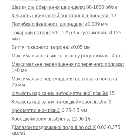
Швидкість обертання шпинделя:
80-1600
об/хв
Кількість швидкостей обертання шпинделя:
12
Похибка співвісності шпинделя:
≤0.009 мм
Токарний патрон:
К11-125 (3-х кулачковий, Ø 125
мм)
Биття токарного патрона:
≤
0.05 мм
Максимальна кількість різців у різцетримачі:
4 шт.
Максимальне переміщення поперечного полозка:
140 мм
Максимальне переміщення верхнього полозка:
75
мм
Кількість нарізаних ниток метричної різьби:
15
Кількість нарізаних ниток дюймової різьби:
9
Крок метричних різьб:
0.25-2.5 мм
Крок дюймових різьблень:
12-96 1/n"
Діапазон поздовжньої подачі по осі X
0.03-0.375
мм/об