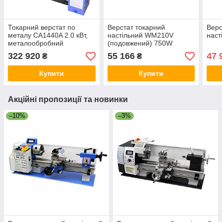
Токарний верстат по
Верстат токарний
Верс
металу CA1440A 2.0 кВт,
настільний WM210V
нас
металообробний
(подовжений) 750W
настільний токарно-
322 920
55 166
47 
₴
₴
гвинторізний верстат (К2)
Купити
Купити
Акційні пропозиції та новинки
–10%
–3%