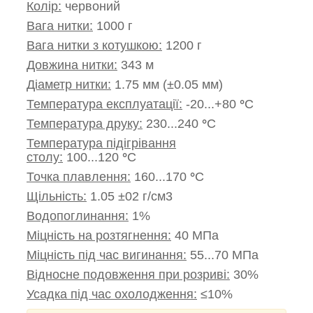
Колір:
червоний
Вага нитки:
1000 г
Вага нитки з котушкою:
1200 г
Довжина нитки:
343 м
Діаметр нитки:
1.75 мм (±0.05 мм)
Температура експлуатації:
-20...+80
°
C
Температура друку:
230...240
°
C
Температура підігрівання
столу:
100...120
°
C
Точка плавлення:
160...170
°
C
Щільність:
1.05 ±02 г/см3
Водопоглинання:
1%
Міцність на розтягнення:
40 МПа
Міцність під час вигинання:
55...70 МПа
Відносне подовження при розриві:
30%
Усадка під час охолодження:
≤10%