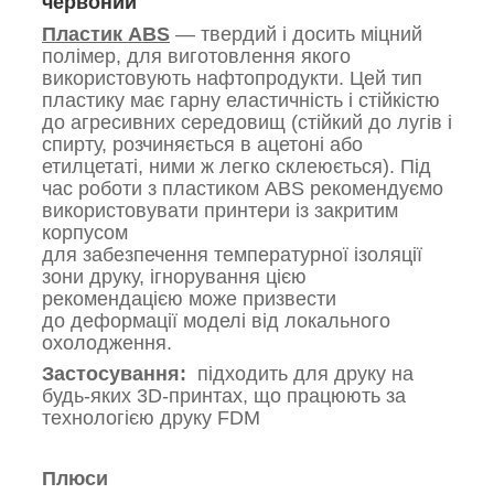
червоний
Пластик ABS
— твердий і досить міцний
полімер, для виготовлення якого
використовують нафтопродукти. Цей тип
пластику має гарну еластичність і стійкістю
до агресивних середовищ (стійкий до лугів і
спирту, розчиняється в ацетоні або
етилцетаті, ними ж легко склеюється). Під
час роботи з пластиком ABS рекомендуємо
використовувати принтери із закритим
корпусом
для забезпечення температурної ізоляції
зони друку, ігнорування цією
рекомендацією може призвести
до деформації моделі від локального
охолодження.
Застосування:
підходить для друку на
будь-яких 3D-принтах, що працюють за
технологією друку FDM
Плюси