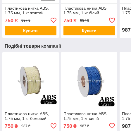
Пластикова нитка ABS,
Пластикова нитка ABS,
Плас
1.75 мм, 1 кг жовтий
1.75 мм, 1 кг білий
1.75
750
750
₴
₴
987 ₴
987 ₴
987
Купити
Купити
Подібні товари компанії
Пластикова нитка ABS,
Пластикова нитка ABS,
Плас
1.75 мм, 1 кг бежевий
1.75 мм, 1 кг синій
1.75
750
750
987
₴
₴
987 ₴
987 ₴