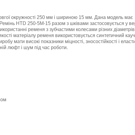
овгої окружності 250 мм і шириною 15 мм. Дана модель має
. Ремінь HTD 250-5M-15 разом з шківами застосовується у ве
икористанні ременя з зубчастими колесами різних діаметрі
якості матеріалу ременя використовується синтетичний кауч
виробу
мати високі показники міцності, зносостійкості і еласт
ій люфт і шум під час роботи.
ном