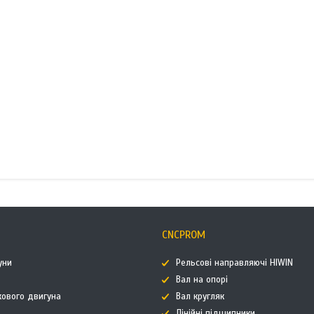
CNCPROM
уни
Рельсові направляючі HIWIN
Вал на опорі
кового двигуна
Вал кругляк
Лінійні підшипники