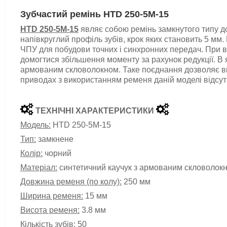
Зубчастий ремінь HTD 250-5M-15
HTD 250-5M-15
являє собою ремінь замкнутого типу д
напівкруглий профіль зубів, крок яких становить 5 мм
ЧПУ для побудови точних і синхронних передач. При в
домогтися збільшення моменту за рахунок редукції.
В 
армованим скловолокном. Таке поєднання дозволяє 
приводах з використанням ременя даній моделі відсутн
ТЕХНІЧНІ ХАРАКТЕРИСТИКИ
Модель:
HTD 250-5M-15
Тип:
замкнене
Колір:
чорний
Матеріал:
синтетичний каучук з армованим скловолок
Довжина ременя (по колу):
250 мм
Ширина ременя:
15 мм
Висота ременя:
3.8 мм
Кількість зубів:
5
0