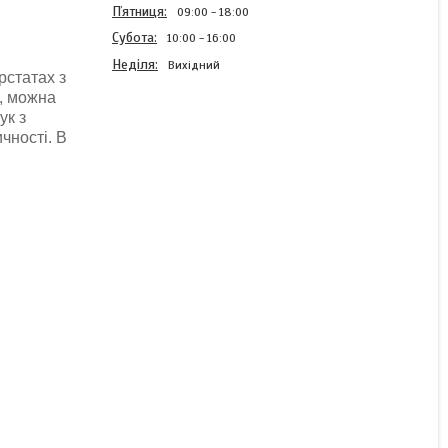
Пʼятниця
09:00
18:00
Субота
10:00
16:00
Неділя
Вихідний
рстатах з
в, можна
ук з
ичності. В
Зубчастий ремінь
замкнутого типу HTD
250-5M-15, ширина 15 мм
Готово до відправки
126 ₴
КУПИТИ