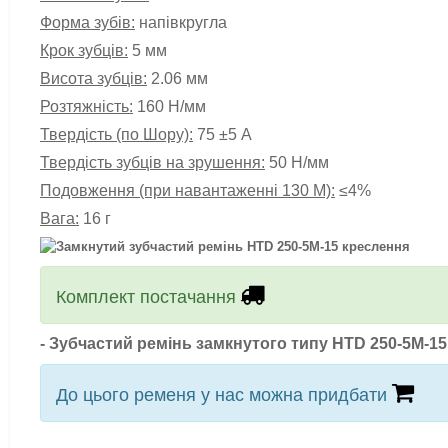
Форма зубів:
напівкругла
Крок зубців:
5 мм
Висота зубців:
2.06 мм
Розтяжність:
160 Н/мм
Твердість (по Шору):
75 ±5 А
Твердість зубців на зрушення:
50 Н/мм
Подовження (при навантаженні 130 М):
≤4%
Вага:
16 г
Комплект постачання
-
Зубчастий ремінь замкнутого типу HTD 250-5M-15
До цього ременя у нас можна придбати