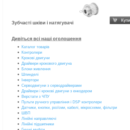
Зубчасті шківи і натягувачі
Дивіться всі наші оголошення
Каталог товарів
Контролери
Крокові двигуни
Драйвери крокового двигуна
Блоки живлення
Шпинделі
Інвертори
Серводвигуни з серводрайверами
Драйвери і крокові двигуни з енкодером
Верстати з ЧПУ
Пульти ручного управління і DSP контролери
Датчики, кнопки, роз'єми, кабелі, мікросхеми, фільтри
ШВП
Лінійні направляючі
Лінійні підшипники
Гнучкі муфти