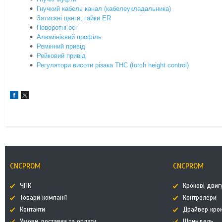
Гнучкий кабель канал (кабелеукладальника)
Затискні цанги, гайки ER
Поворотні осі
Алюмінієвий профіль
Ремінний привід
Рейковий привід
Регулятори висоти різака THC (torch height control)
CNCPROM
CNCPROM
ЧПК
Крокові двиг
Товари компанії
Контролери
Контакти
Драйвер кро
Умови доставки та оплати
Шпиндель